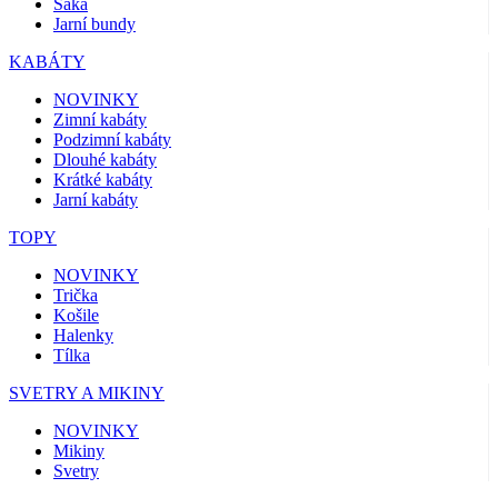
Saka
Jarní bundy
KABÁTY
NOVINKY
Zimní kabáty
Podzimní kabáty
Dlouhé kabáty
Krátké kabáty
Jarní kabáty
TOPY
NOVINKY
Trička
Košile
Halenky
Tílka
SVETRY A MIKINY
NOVINKY
Mikiny
Svetry