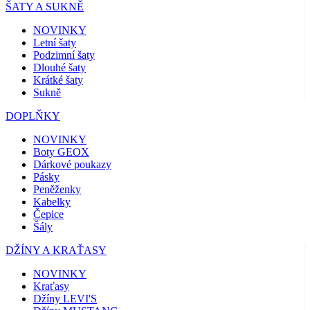
ŠATY A SUKNĚ
NOVINKY
Letní šaty
Podzimní šaty
Dlouhé šaty
Krátké šaty
Sukně
DOPLŇKY
NOVINKY
Boty GEOX
Dárkové poukazy
Pásky
Peněženky
Kabelky
Čepice
Šály
DŽÍNY A KRAŤASY
NOVINKY
Kraťasy
Džíny LEVI'S