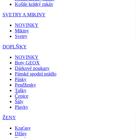
Košile krátký rukáv
SVETRY A MIKINY
NOVINKY
Mikiny
Svetry
DOPLŇKY
NOVINKY
Boty GEOX
Dárkové poukazy
Pánské spodní prádlo
Pásky
Peněženky
Tašky
Čepice
Šály
Plavky
ŽENY
Kraťasy
Džíny