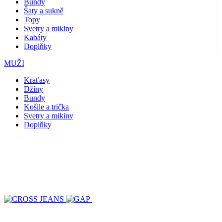
Bundy
Šaty a sukně
Topy
Svetry a mikiny
Kabáty
Doplňky
MUŽI
Kraťasy
Džíny
Bundy
Košile a trička
Svetry a mikiny
Doplňky