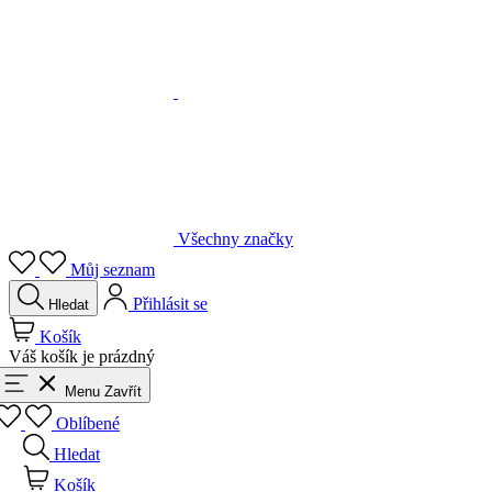
Všechny značky
Můj seznam
Přihlásit se
Hledat
Košík
Váš košík je prázdný
Menu
Zavřít
Oblíbené
Hledat
Košík
Přihlásit se
Zpět