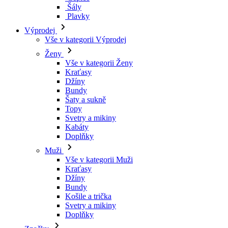
Kraťasy
Džíny
Bundy
Šaty a sukně
Topy
Svetry a mikiny
Kabáty
Doplňky
Muži
Vše v kategorii Muži
Kraťasy
Džíny
Bundy
Košile a trička
Svetry a mikiny
Doplňky
Značky
Všechny značky Značky