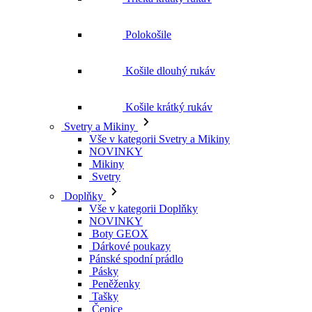
Košile krátký rukáv
Svetry a Mikiny
Vše v kategorii Svetry a Mikiny
NOVINKY
Mikiny
Svetry
Doplňky
Vše v kategorii Doplňky
NOVINKY
Boty GEOX
Dárkové poukazy
Pánské spodní prádlo
Pásky
Peněženky
Tašky
Čepice
Šály
Plavky
Výprodej
Vše v kategorii Výprodej
Ženy
Vše v kategorii Ženy