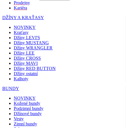
Prodejny
Kariéra
DŽÍNY A KRAŤASY
NOVINKY
Kraťasy
Džíny LEVI'S
Džíny MUSTANG
Džíny WRANGLER
Džíny LEE
Džíny CROSS
Džíny MAVI
Džíny RED BUTTON
Džíny ostatní
Kalhoty
BUNDY
NOVINKY
Kožené bundy
Podzimní bundy
Džínové bundy
Vesty
Zimní bundy