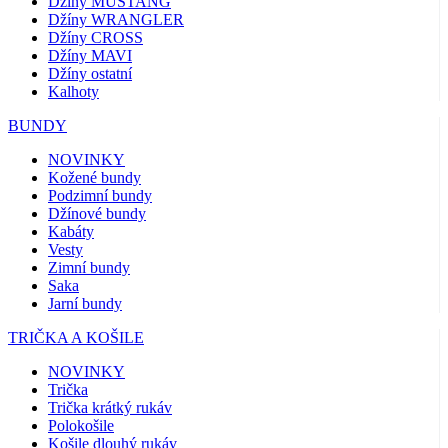
Džíny MUSTANG
Džíny WRANGLER
Džíny CROSS
Džíny MAVI
Džíny ostatní
Kalhoty
BUNDY
NOVINKY
Kožené bundy
Podzimní bundy
Džínové bundy
Kabáty
Vesty
Zimní bundy
Saka
Jarní bundy
TRIČKA A KOŠILE
NOVINKY
Trička
Trička krátký rukáv
Polokošile
Košile dlouhý rukáv