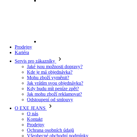
Mohu zboží vyměnit?
Jak vrátím svou objednávku?
Kdy budu mít peníze zpět?
Jak mohu zboží reklamovat?
Odstoupení od smlouvy
O EXE JEANS
O nás
Kontakt
Prodejny
Ochrana osobních údajů
Všeobecné obchodní podmínky
Kariéra
Telefon:
+420 702 280 568
Otevírací doba:
(po-pá: 8.00 - 16.00)
E-mail:
eshop@exejeans.cz
Pro muže