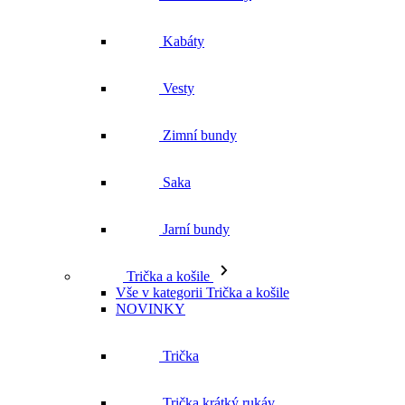
Zimní bundy
Saka
Jarní bundy
Trička a košile
Vše v kategorii Trička a košile
NOVINKY
Trička
Trička krátký rukáv
Polokošile
Košile dlouhý rukáv