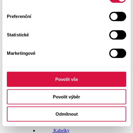
Doplňky
Preferenční
Vše v kategorii Doplňky
NOVINKY
Statistické
Boty GEOX
Dárkové poukazy
Marketingové
Pásky
Peněženky
Povolit vše
Kabelky
Povolit výběr
Čepice
Odmítnout
Šály
Pro muže