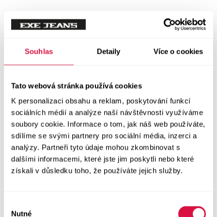
Mikiny
Svetry
Souhlas
Detaily
Více o cookies
Šaty a sukně
Vše v kategorii Šaty a sukně
Tato webová stránka používá cookies
NOVINKY
K personalizaci obsahu a reklam, poskytování funkcí
Letní šaty
sociálních médií a analýze naší návštěvnosti využíváme
soubory cookie. Informace o tom, jak náš web používáte,
sdílíme se svými partnery pro sociální média, inzerci a
Podzimní šaty
analýzy. Partneři tyto údaje mohou zkombinovat s
dalšími informacemi, které jste jim poskytli nebo které
Dlouhé šaty
získali v důsledku toho, že používáte jejich služby.
Krátké šaty
Výběr
Sukně
Nutné
souhlasu