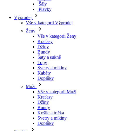
Šály
Plavky
Výprodej
Vše v kategorii Výprodej
Ženy
Vše v kategorii Ženy
Kraťasy
Džíny
Bundy
Šaty a sukně
Topy
Svetry a mikiny
Kabáty
Doplňky
Muži
Vše v kategorii Muži
Kraťasy
Džíny
Bundy
Košile a trička
Svetry a mikiny
Doplňky