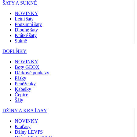
ŠATY A SUKNĚ
NOVINKY
Letní šaty
Podzimní šaty
Dlouhé šaty
Krátké šaty
Sukně
DOPLŇKY
NOVINKY
Boty GEOX
Dárkové poukazy
Pásky
Peněženky
Kabelky
Čepice
Šály
DŽÍNY A KRAŤASY
NOVINKY
Kraťasy
Džíny LEVI'S