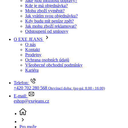
O EXE JEANS
O nás
Kontakt
Prodejny
Ochrana osobních údajů
Všeobecné obchodní podmínky
Kariéra
Telefon:
+420 702 280 568
Otevírací doba:
(po-pá: 8.00 - 16.00)
E-mail:
eshop@exejeans.cz
Pro muže
Džíny a kraťasy
Džíny MAVI