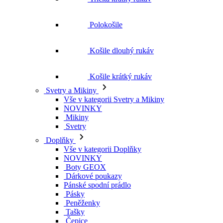
Polokošile
Košile dlouhý rukáv
Košile krátký rukáv
Svetry a Mikiny
Vše v kategorii Svetry a Mikiny
NOVINKY
Mikiny
Svetry
Doplňky
Vše v kategorii Doplňky
NOVINKY
Boty GEOX
Dárkové poukazy
Pánské spodní prádlo
Pásky
Peněženky
Tašky
Čepice