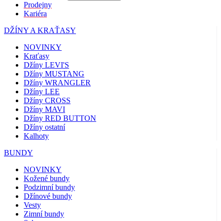
Prodejny
Kariéra
DŽÍNY A KRAŤASY
NOVINKY
Kraťasy
Džíny LEVI'S
Džíny MUSTANG
Džíny WRANGLER
Džíny LEE
Džíny CROSS
Džíny MAVI
Džíny RED BUTTON
Džíny ostatní
Kalhoty
BUNDY
NOVINKY
Kožené bundy
Podzimní bundy
Džínové bundy
Vesty
Zimní bundy