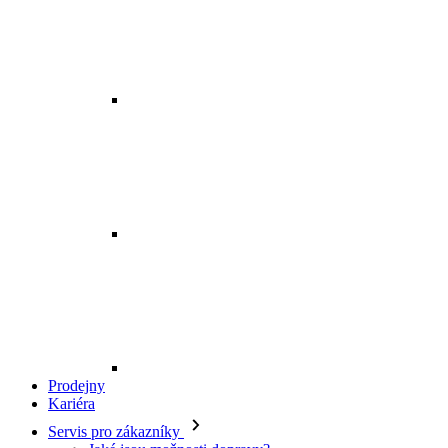
Prodejny
Kariéra
Servis pro zákazníky
Jaké jsou možnosti dopravy?
Kde je má objednávka?
Mohu zboží vyměnit?
Jak vrátím svou objednávku?
Kdy budu mít peníze zpět?
Jak mohu zboží reklamovat?
Odstoupení od smlouvy