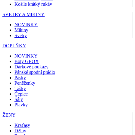
Košile krátký rukáv
SVETRY A MIKINY
NOVINKY
Mikiny
Svetry
DOPLŇKY
NOVINKY
Boty GEOX
Dárkové poukazy
Pánské spodní prádlo
Pásky
Peněženky
Tašky
Čepice
Šály
Plavky
ŽENY
Kraťasy
Džíny