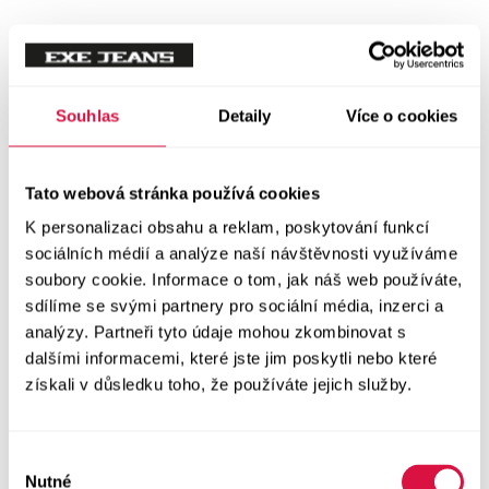
Tílka
Svetry a mikiny
Vše v kategorii Svetry a mikiny
Souhlas
Detaily
Více o cookies
NOVINKY
Mikiny
Tato webová stránka používá cookies
K personalizaci obsahu a reklam, poskytování funkcí
Svetry
sociálních médií a analýze naší návštěvnosti využíváme
soubory cookie. Informace o tom, jak náš web používáte,
Šaty a sukně
sdílíme se svými partnery pro sociální média, inzerci a
Vše v kategorii Šaty a sukně
analýzy. Partneři tyto údaje mohou zkombinovat s
NOVINKY
dalšími informacemi, které jste jim poskytli nebo které
získali v důsledku toho, že používáte jejich služby.
Letní šaty
Podzimní šaty
Výběr
Nutné
souhlasu