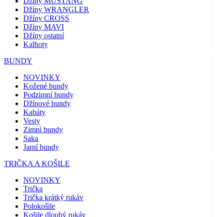
Džíny MUSTANG
Džíny WRANGLER
Džíny CROSS
Džíny MAVI
Džíny ostatní
Kalhoty
BUNDY
NOVINKY
Kožené bundy
Podzimní bundy
Džínové bundy
Kabáty
Vesty
Zimní bundy
Saka
Jarní bundy
TRIČKA A KOŠILE
NOVINKY
Trička
Trička krátký rukáv
Polokošile
Košile dlouhý rukáv