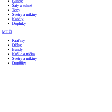
Bundy
Šaty a sukně
Topy
Svetry a mikiny
Kabáty
Doplňky
MUŽI
Kraťasy
Džíny
Bundy
Košile a trička
Svetry a mikiny
Doplňky