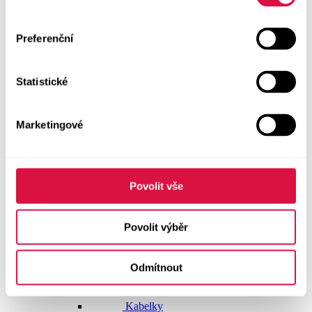
Dlouhé šaty
Preferenční
Krátké šaty
Statistické
Sukně
Doplňky
Marketingové
Vše v kategorii Doplňky
NOVINKY
Boty GEOX
Povolit vše
Dárkové poukazy
Povolit výběr
Pásky
Odmítnout
Peněženky
Kabelky