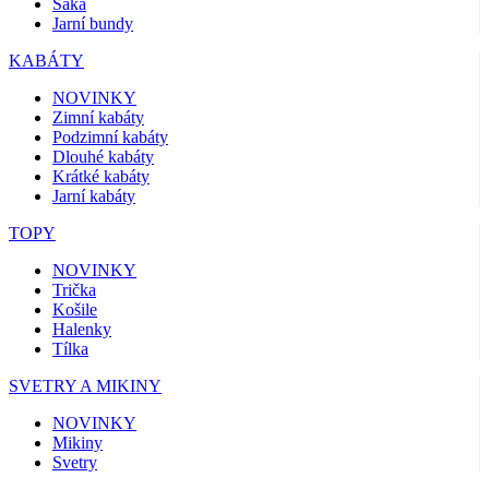
Saka
Jarní bundy
KABÁTY
NOVINKY
Zimní kabáty
Podzimní kabáty
Dlouhé kabáty
Krátké kabáty
Jarní kabáty
TOPY
NOVINKY
Trička
Košile
Halenky
Tílka
SVETRY A MIKINY
NOVINKY
Mikiny
Svetry