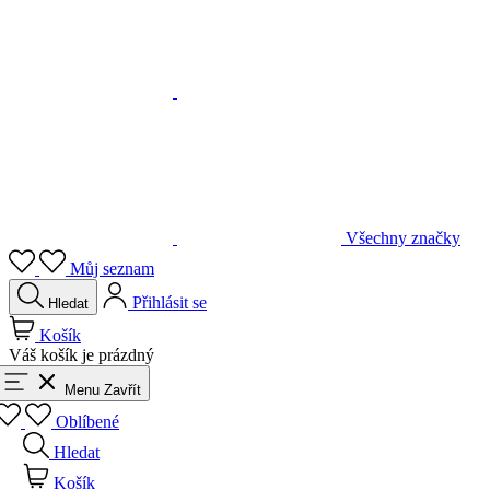
Všechny značky
Můj seznam
Přihlásit se
Hledat
Košík
Váš košík je prázdný
Menu
Zavřít
Oblíbené
Hledat
Košík