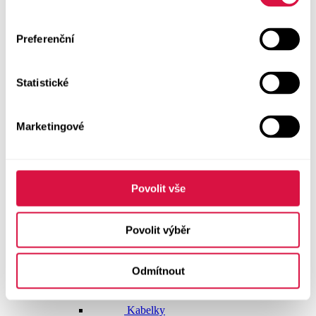
Dlouhé šaty
Preferenční
Krátké šaty
Statistické
Sukně
Doplňky
Marketingové
Vše v kategorii Doplňky
NOVINKY
Boty GEOX
Povolit vše
Dárkové poukazy
Povolit výběr
Pásky
Odmítnout
Peněženky
Kabelky