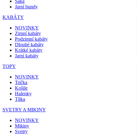
Saka
Jarní bundy
KABÁTY
NOVINKY
Zimní kabáty
Podzimní kabáty
Dlouhé kabáty
Krátké kabáty
Jarní kabáty
TOPY
NOVINKY
Trička
Košile
Halenky
Tílka
SVETRY A MIKINY
NOVINKY
Mikiny
Svetry