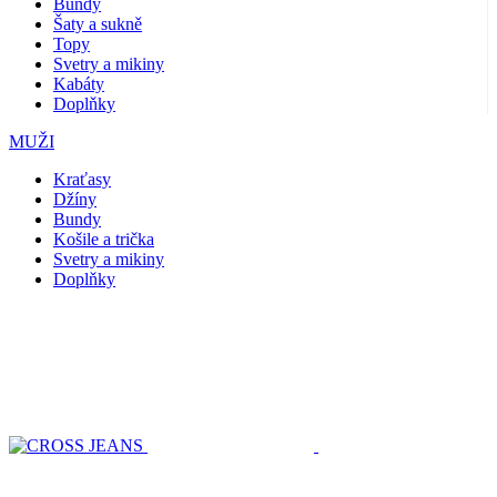
Bundy
Šaty a sukně
Topy
Svetry a mikiny
Kabáty
Doplňky
MUŽI
Kraťasy
Džíny
Bundy
Košile a trička
Svetry a mikiny
Doplňky