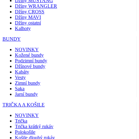
Džíny MUSTANG
Džíny WRANGLER
Džíny CROSS
Džíny MAVI
Džíny ostatní
Kalhoty
BUNDY
NOVINKY
Kožené bundy
Podzimní bundy
Džínové bundy
Kabáty
Vesty
Zimní bundy
Saka
Jarní bundy
TRIČKA A KOŠILE
NOVINKY
Trička
Trička krátký rukáv
Polokošile
Košile dlouhý rukáv