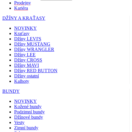
Prodejny
Kariéra
DŽÍNY A KRAŤASY
NOVINKY
Kraťasy
Džíny LEVI'S
Džíny MUSTANG
Džíny WRANGLER
Džíny LEE
Džíny CROSS
Džíny MAVI
Džíny RED BUTTON
Džíny ostatní
Kalhoty
BUNDY
NOVINKY
Kožené bundy
Podzimní bundy
Džínové bundy
Vesty
Zimní bundy