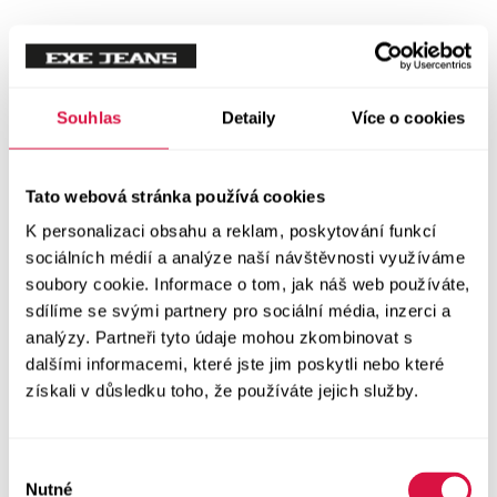
Tílka
Svetry a mikiny
Vše v kategorii Svetry a mikiny
Souhlas
Detaily
Více o cookies
NOVINKY
Mikiny
Tato webová stránka používá cookies
K personalizaci obsahu a reklam, poskytování funkcí
Svetry
sociálních médií a analýze naší návštěvnosti využíváme
soubory cookie. Informace o tom, jak náš web používáte,
Šaty a sukně
sdílíme se svými partnery pro sociální média, inzerci a
Vše v kategorii Šaty a sukně
analýzy. Partneři tyto údaje mohou zkombinovat s
NOVINKY
dalšími informacemi, které jste jim poskytli nebo které
získali v důsledku toho, že používáte jejich služby.
Letní šaty
Podzimní šaty
Výběr
Nutné
souhlasu