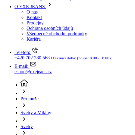
Kariéra
Telefon:
+420 702 280 568
Otevírací doba:
(po-pá: 8.00 - 16.00)
E-mail:
eshop@exejeans.cz
Pro muže
Svetry a Mikiny
Svetry
Pánský svetr MUSTANG modrý
(aktuální stránka)