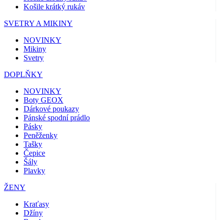
Košile krátký rukáv
SVETRY A MIKINY
NOVINKY
Mikiny
Svetry
DOPLŇKY
NOVINKY
Boty GEOX
Dárkové poukazy
Pánské spodní prádlo
Pásky
Peněženky
Tašky
Čepice
Šály
Plavky
ŽENY
Kraťasy
Džíny