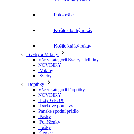
Polokošile
Košile dlouhý rukáv
Košile krátký rukáv
Svetry a Mikiny
Vše v kategorii Svetry a Mikiny
NOVINKY
Mikiny
Svetry
Doplňky
Vše v kategorii Doplňky
NOVINKY
Boty GEOX
Dárkové poukazy
Pánské spodní prádlo
Pásky
Peněženky
Tašky
Čepice