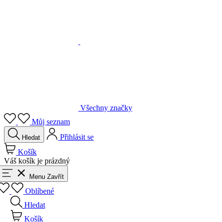
Všechny značky
Můj seznam
Přihlásit se
Hledat
Košík
Váš košík je prázdný
Menu
Zavřít
Oblíbené
Hledat
Košík