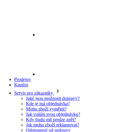
Prodejny
Kariéra
Servis pro zákazníky
Jaké jsou možnosti dopravy?
Kde je má objednávka?
Mohu zboží vyměnit?
Jak vrátím svou objednávku?
Kdy budu mít peníze zpět?
Jak mohu zboží reklamovat?
Odstoupení od smlouvy
O EXE JEANS
O nás
Kontakt
Prodejny
Ochrana osobních údajů
Všeobecné obchodní podmínky