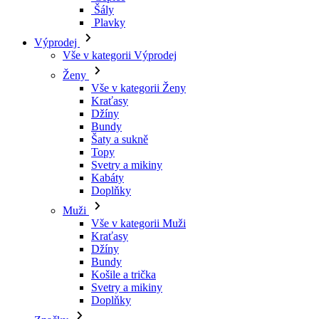
Šály
Plavky
Výprodej
Vše v kategorii Výprodej
Ženy
Vše v kategorii Ženy
Kraťasy
Džíny
Bundy
Šaty a sukně
Topy
Svetry a mikiny
Kabáty
Doplňky
Muži
Vše v kategorii Muži
Kraťasy
Džíny
Bundy
Košile a trička
Svetry a mikiny
Doplňky