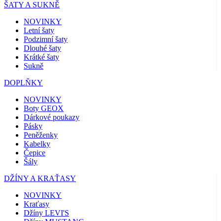
ŠATY A SUKNĚ
NOVINKY
Letní šaty
Podzimní šaty
Dlouhé šaty
Krátké šaty
Sukně
DOPLŇKY
NOVINKY
Boty GEOX
Dárkové poukazy
Pásky
Peněženky
Kabelky
Čepice
Šály
DŽÍNY A KRAŤASY
NOVINKY
Kraťasy
Džíny LEVI'S