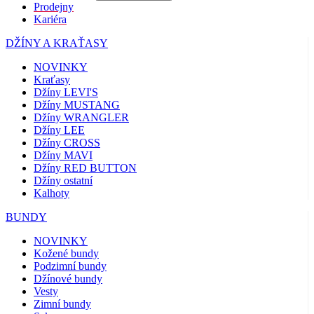
Prodejny
Kariéra
DŽÍNY A KRAŤASY
NOVINKY
Kraťasy
Džíny LEVI'S
Džíny MUSTANG
Džíny WRANGLER
Džíny LEE
Džíny CROSS
Džíny MAVI
Džíny RED BUTTON
Džíny ostatní
Kalhoty
BUNDY
NOVINKY
Kožené bundy
Podzimní bundy
Džínové bundy
Vesty
Zimní bundy