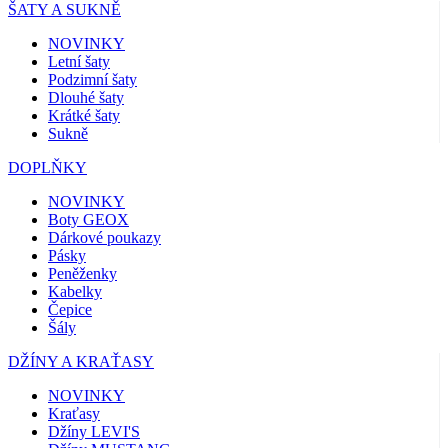
ŠATY A SUKNĚ
NOVINKY
Letní šaty
Podzimní šaty
Dlouhé šaty
Krátké šaty
Sukně
DOPLŇKY
NOVINKY
Boty GEOX
Dárkové poukazy
Pásky
Peněženky
Kabelky
Čepice
Šály
DŽÍNY A KRAŤASY
NOVINKY
Kraťasy
Džíny LEVI'S