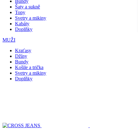
Bundy
Šaty a sukně
Topy
Svetry a mikiny
Kabáty
Doplňky
MUŽI
Kraťasy
Džíny
Bundy
Košile a trička
Svetry a mikiny
Doplňky