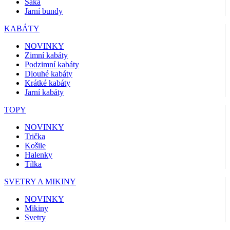
Saka
Jarní bundy
KABÁTY
NOVINKY
Zimní kabáty
Podzimní kabáty
Dlouhé kabáty
Krátké kabáty
Jarní kabáty
TOPY
NOVINKY
Trička
Košile
Halenky
Tílka
SVETRY A MIKINY
NOVINKY
Mikiny
Svetry