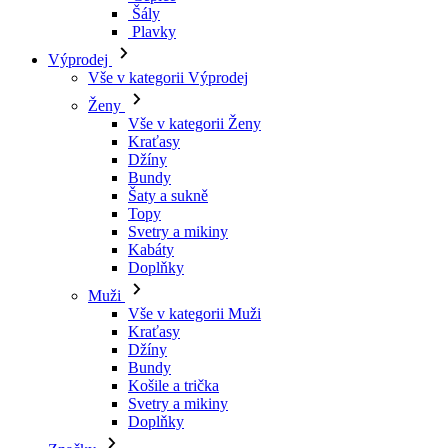
Šály
Plavky
Výprodej
Vše v kategorii Výprodej
Ženy
Vše v kategorii Ženy
Kraťasy
Džíny
Bundy
Šaty a sukně
Topy
Svetry a mikiny
Kabáty
Doplňky
Muži
Vše v kategorii Muži
Kraťasy
Džíny
Bundy
Košile a trička
Svetry a mikiny
Doplňky