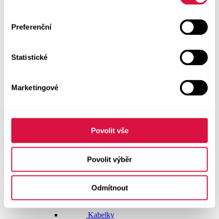
Dlouhé šaty
Preferenční
Krátké šaty
Statistické
Sukně
Doplňky
Marketingové
Vše v kategorii Doplňky
NOVINKY
Boty GEOX
Povolit vše
Dárkové poukazy
Povolit výběr
Pásky
Odmítnout
Peněženky
Kabelky