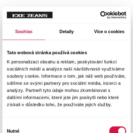
Tílka
Svetry a mikiny
Vše v kategorii Svetry a mikiny
Souhlas
Detaily
Více o cookies
NOVINKY
Mikiny
Tato webová stránka používá cookies
K personalizaci obsahu a reklam, poskytování funkcí
Svetry
sociálních médií a analýze naší návštěvnosti využíváme
soubory cookie. Informace o tom, jak náš web používáte,
Šaty a sukně
sdílíme se svými partnery pro sociální média, inzerci a
Vše v kategorii Šaty a sukně
analýzy. Partneři tyto údaje mohou zkombinovat s
NOVINKY
dalšími informacemi, které jste jim poskytli nebo které
získali v důsledku toho, že používáte jejich služby.
Letní šaty
Podzimní šaty
Výběr
Nutné
souhlasu