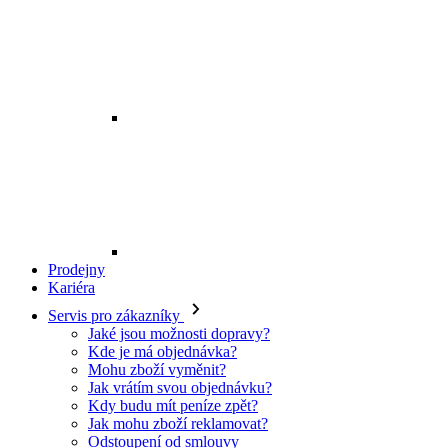
Prodejny
Kariéra
Servis pro zákazníky
Jaké jsou možnosti dopravy?
Kde je má objednávka?
Mohu zboží vyměnit?
Jak vrátím svou objednávku?
Kdy budu mít peníze zpět?
Jak mohu zboží reklamovat?
Odstoupení od smlouvy
O EXE JEANS
O nás
Kontakt
Prodejny
Ochrana osobních údajů
Všeobecné obchodní podmínky