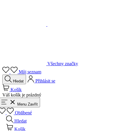
Všechny značky
Můj seznam
Přihlásit se
Hledat
Košík
Váš košík je prázdný
Menu
Zavřít
Oblíbené
Hledat
Košík