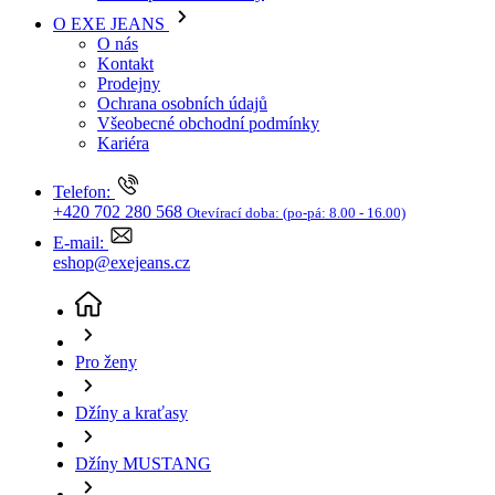
Kariéra
Telefon:
+420 702 280 568
Otevírací doba:
(po-pá: 8.00 - 16.00)
E-mail:
eshop@exejeans.cz
Pro ženy
Džíny a kraťasy
Džíny MUSTANG
Dámské džíny MUSTANG Moms modré
(aktuální
stránka)