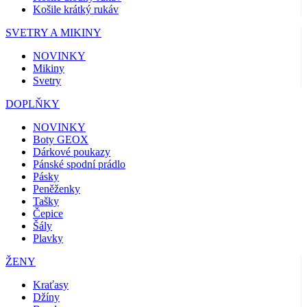
Košile krátký rukáv
SVETRY A MIKINY
NOVINKY
Mikiny
Svetry
DOPLŇKY
NOVINKY
Boty GEOX
Dárkové poukazy
Pánské spodní prádlo
Pásky
Peněženky
Tašky
Čepice
Šály
Plavky
ŽENY
Kraťasy
Džíny