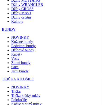
Džíny MUSTANG
Džíny WRANGLER
Džíny CROSS
Džíny MAVI
Džíny ostatní
Kalhoty
BUNDY
NOVINKY
Kožené bundy
Podzimní bundy
Džínové bundy
Kabáty
Vesty
Zimní bundy
Saka
Jarní bundy
TRIČKA A KOŠILE
NOVINKY
Trička
Trička krátký rukáv
Polokošile
Košile dlouhý rukáv