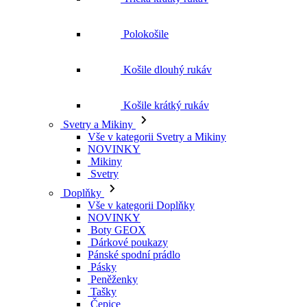
Polokošile
Košile dlouhý rukáv
Košile krátký rukáv
Svetry a Mikiny
Vše v kategorii Svetry a Mikiny
NOVINKY
Mikiny
Svetry
Doplňky
Vše v kategorii Doplňky
NOVINKY
Boty GEOX
Dárkové poukazy
Pánské spodní prádlo
Pásky
Peněženky
Tašky
Čepice