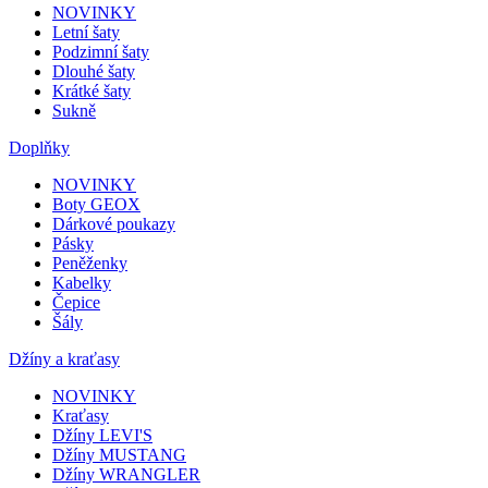
NOVINKY
Letní šaty
Podzimní šaty
Dlouhé šaty
Krátké šaty
Sukně
Doplňky
NOVINKY
Boty GEOX
Dárkové poukazy
Pásky
Peněženky
Kabelky
Čepice
Šály
Džíny a kraťasy
NOVINKY
Kraťasy
Džíny LEVI'S
Džíny MUSTANG
Džíny WRANGLER