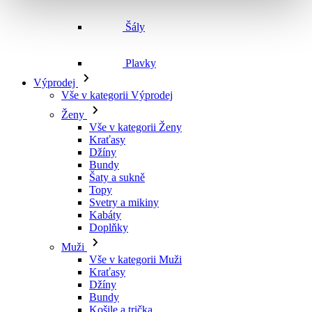
Šály
Plavky
Výprodej
Vše v kategorii Výprodej
Ženy
Vše v kategorii Ženy
Kraťasy
Džíny
Bundy
Šaty a sukně
Topy
Svetry a mikiny
Kabáty
Doplňky
Muži
Vše v kategorii Muži
Kraťasy
Džíny
Bundy
Košile a trička
Svetry a mikiny
Doplňky