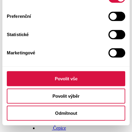
Doplňky
Vše v kategorii Doplňky
Preferenční
NOVINKY
Statistické
Boty GEOX
Dárkové poukazy
Marketingové
Pánské spodní prádlo
Pásky
Povolit vše
Peněženky
Povolit výběr
Tašky
Odmítnout
Čepice