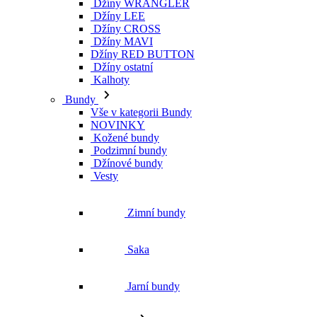
Džíny WRANGLER
Džíny LEE
Džíny CROSS
Džíny MAVI
Džíny RED BUTTON
Džíny ostatní
Kalhoty
Bundy
Vše v kategorii Bundy
NOVINKY
Kožené bundy
Podzimní bundy
Džínové bundy
Vesty
Zimní bundy
Saka
Jarní bundy
Kabáty
Vše v kategorii Kabáty