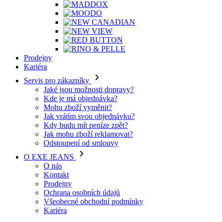
Prodejny
Kariéra
Servis pro zákazníky
Jaké jsou možnosti dopravy?
Kde je má objednávka?
Mohu zboží vyměnit?
Jak vrátím svou objednávku?
Kdy budu mít peníze zpět?
Jak mohu zboží reklamovat?
Odstoupení od smlouvy
O EXE JEANS
O nás
Kontakt
Prodejny
Ochrana osobních údajů
Všeobecné obchodní podmínky
Kariéra
Telefon: