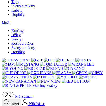
Topy
Svetry a mikiny
Kabáty
Doplňky
Muži
Kraťasy
Džíny
Bundy
Košile a trička
Svetry a mikiny
Doplňky
Všechny značky
Můj seznam
Přihlásit se
Hledat