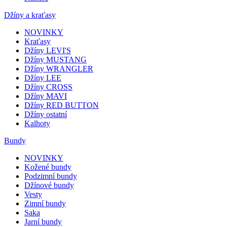
Džíny a kraťasy
NOVINKY
Kraťasy
Džíny LEVI'S
Džíny MUSTANG
Džíny WRANGLER
Džíny LEE
Džíny CROSS
Džíny MAVI
Džíny RED BUTTON
Džíny ostatní
Kalhoty
Bundy
NOVINKY
Kožené bundy
Podzimní bundy
Džínové bundy
Vesty
Zimní bundy
Saka
Jarní bundy