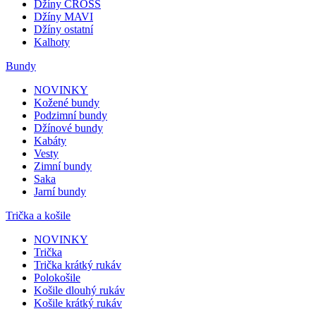
Džíny CROSS
Džíny MAVI
Džíny ostatní
Kalhoty
Bundy
NOVINKY
Kožené bundy
Podzimní bundy
Džínové bundy
Kabáty
Vesty
Zimní bundy
Saka
Jarní bundy
Trička a košile
NOVINKY
Trička
Trička krátký rukáv
Polokošile
Košile dlouhý rukáv
Košile krátký rukáv