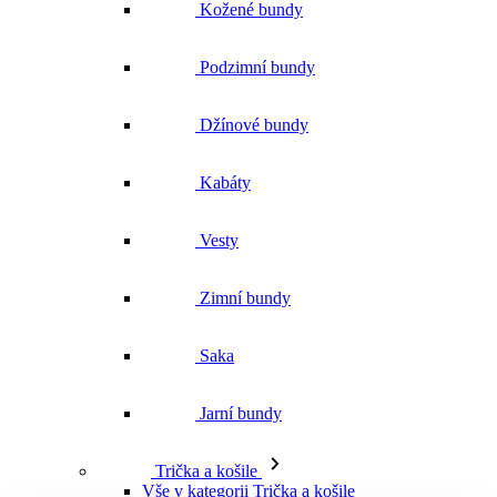
Podzimní bundy
Džínové bundy
Kabáty
Vesty
Zimní bundy
Saka
Jarní bundy
Trička a košile
Vše v kategorii Trička a košile
NOVINKY