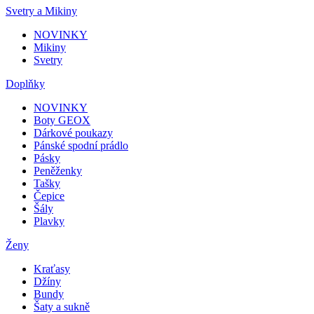
Svetry a Mikiny
NOVINKY
Mikiny
Svetry
Doplňky
NOVINKY
Boty GEOX
Dárkové poukazy
Pánské spodní prádlo
Pásky
Peněženky
Tašky
Čepice
Šály
Plavky
Ženy
Kraťasy
Džíny
Bundy
Šaty a sukně