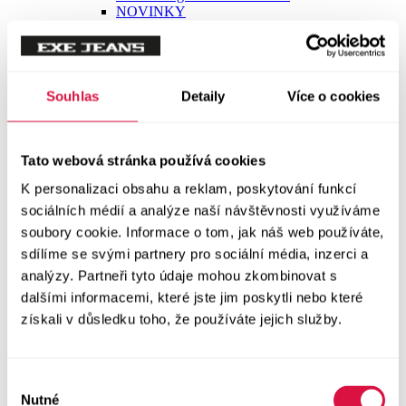
Trička
Trička krátký rukáv
Souhlas
Detaily
Více o cookies
Polokošile
Tato webová stránka používá cookies
Košile dlouhý rukáv
K personalizaci obsahu a reklam, poskytování funkcí
sociálních médií a analýze naší návštěvnosti využíváme
Košile krátký rukáv
soubory cookie. Informace o tom, jak náš web používáte,
sdílíme se svými partnery pro sociální média, inzerci a
Svetry a Mikiny
analýzy. Partneři tyto údaje mohou zkombinovat s
Vše v kategorii Svetry a Mikiny
NOVINKY
dalšími informacemi, které jste jim poskytli nebo které
získali v důsledku toho, že používáte jejich služby.
Mikiny
Výběr
Svetry
Nutné
souhlasu