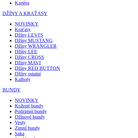
Kariéra
DŽÍNY A KRAŤASY
NOVINKY
Kraťasy
Džíny LEVI'S
Džíny MUSTANG
Džíny WRANGLER
Džíny LEE
Džíny CROSS
Džíny MAVI
Džíny RED BUTTON
Džíny ostatní
Kalhoty
BUNDY
NOVINKY
Kožené bundy
Podzimní bundy
Džínové bundy
Vesty
Zimní bundy
Saka