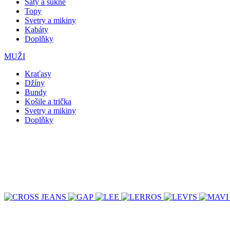
Šaty a sukně
Topy
Svetry a mikiny
Kabáty
Doplňky
MUŽI
Kraťasy
Džíny
Bundy
Košile a trička
Svetry a mikiny
Doplňky