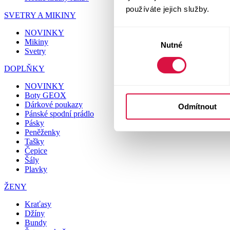
používáte jejich služby.
SVETRY A MIKINY
NOVINKY
Výběr
Mikiny
Nutné
souhlasu
Svetry
DOPLŇKY
NOVINKY
Boty GEOX
Dárkové poukazy
Odmítnout
Pánské spodní prádlo
Pásky
Peněženky
Tašky
Čepice
Šály
Plavky
ŽENY
Kraťasy
Džíny
Bundy