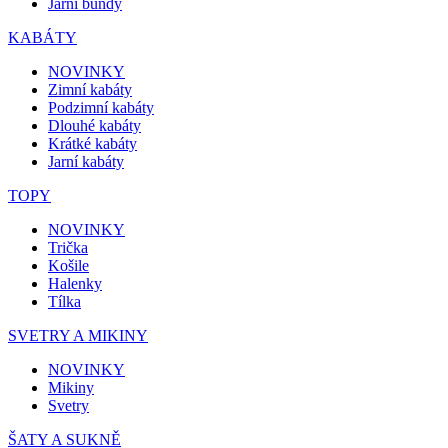
Jarní bundy
KABÁTY
NOVINKY
Zimní kabáty
Podzimní kabáty
Dlouhé kabáty
Krátké kabáty
Jarní kabáty
TOPY
NOVINKY
Trička
Košile
Halenky
Tílka
SVETRY A MIKINY
NOVINKY
Mikiny
Svetry
ŠATY A SUKNĚ