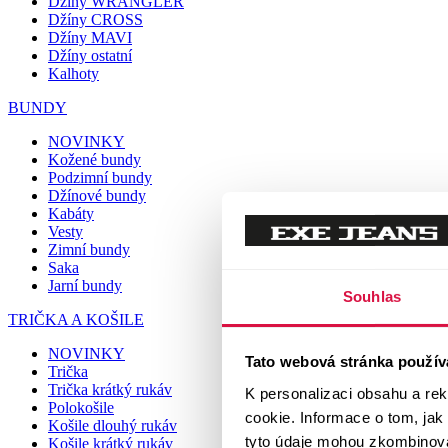
Džíny WRANGLER
Džíny CROSS
Džíny MAVI
Džíny ostatní
Kalhoty
BUNDY
NOVINKY
Kožené bundy
Podzimní bundy
Džínové bundy
Kabáty
Vesty
Zimní bundy
Saka
Jarní bundy
Souhlas
TRIČKA A KOŠILE
NOVINKY
Tato webová stránka použív
Trička
Trička krátký rukáv
K personalizaci obsahu a re
Polokošile
cookie. Informace o tom, jak
Košile dlouhý rukáv
tyto údaje mohou zkombinovat
Košile krátký rukáv