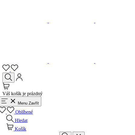
Váš košík je prázdný
Menu
Zavřít
Oblíbené
Hledat
Košík