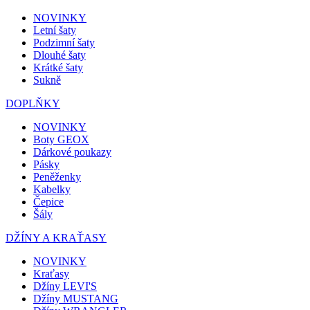
NOVINKY
Letní šaty
Podzimní šaty
Dlouhé šaty
Krátké šaty
Sukně
DOPLŇKY
NOVINKY
Boty GEOX
Dárkové poukazy
Pásky
Peněženky
Kabelky
Čepice
Šály
DŽÍNY A KRAŤASY
NOVINKY
Kraťasy
Džíny LEVI'S
Džíny MUSTANG