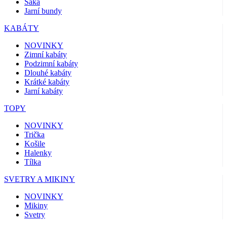
Saka
Jarní bundy
KABÁTY
NOVINKY
Zimní kabáty
Podzimní kabáty
Dlouhé kabáty
Krátké kabáty
Jarní kabáty
TOPY
NOVINKY
Trička
Košile
Halenky
Tílka
SVETRY A MIKINY
NOVINKY
Mikiny
Svetry