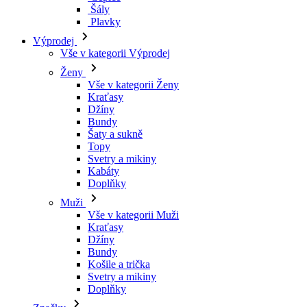
Šály
Plavky
Výprodej
Vše v kategorii Výprodej
Ženy
Vše v kategorii Ženy
Kraťasy
Džíny
Bundy
Šaty a sukně
Topy
Svetry a mikiny
Kabáty
Doplňky
Muži
Vše v kategorii Muži
Kraťasy
Džíny
Bundy
Košile a trička
Svetry a mikiny
Doplňky