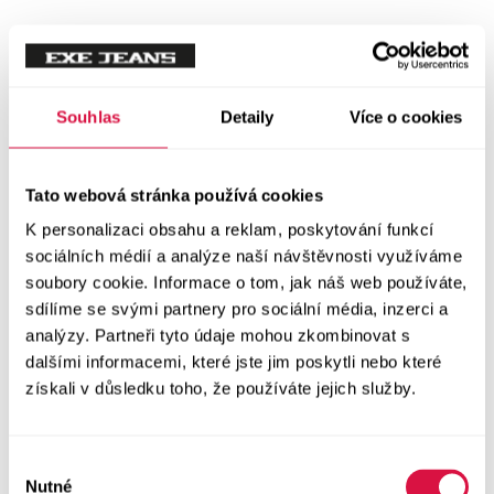
Tílka
Svetry a mikiny
Vše v kategorii Svetry a mikiny
Souhlas
Detaily
Více o cookies
NOVINKY
Mikiny
Tato webová stránka používá cookies
K personalizaci obsahu a reklam, poskytování funkcí
Svetry
sociálních médií a analýze naší návštěvnosti využíváme
soubory cookie. Informace o tom, jak náš web používáte,
Šaty a sukně
sdílíme se svými partnery pro sociální média, inzerci a
Vše v kategorii Šaty a sukně
analýzy. Partneři tyto údaje mohou zkombinovat s
NOVINKY
dalšími informacemi, které jste jim poskytli nebo které
získali v důsledku toho, že používáte jejich služby.
Letní šaty
Podzimní šaty
Výběr
Nutné
souhlasu