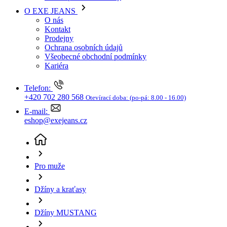
Kariéra
Telefon:
+420 702 280 568
Otevírací doba:
(po-pá: 8.00 - 16.00)
E-mail:
eshop@exejeans.cz
Pro muže
Džíny a kraťasy
Džíny MUSTANG
Pánské džíny MUSTANG Oregon Slim klasicky
modré-seprané-31/32
(aktuální stránka)