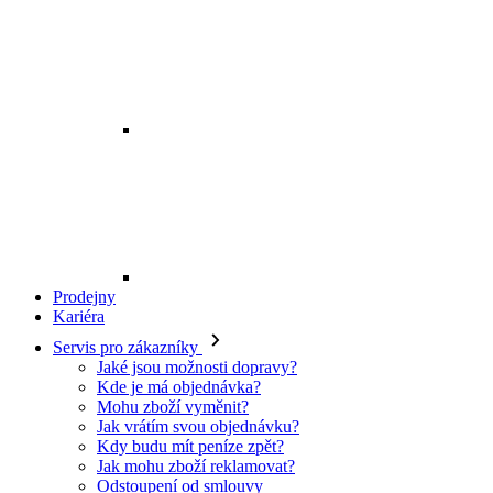
Prodejny
Kariéra
Servis pro zákazníky
Jaké jsou možnosti dopravy?
Kde je má objednávka?
Mohu zboží vyměnit?
Jak vrátím svou objednávku?
Kdy budu mít peníze zpět?
Jak mohu zboží reklamovat?
Odstoupení od smlouvy
O EXE JEANS
O nás
Kontakt
Prodejny
Ochrana osobních údajů
Všeobecné obchodní podmínky