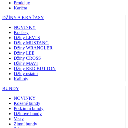
Prodejny
Kariéra
DŽÍNY A KRAŤASY
NOVINKY
Kraťasy
Džíny LEVI'S
Džíny MUSTANG
Džíny WRANGLER
Džíny LEE
Džíny CROSS
Džíny MAVI
Džíny RED BUTTON
Džíny ostatní
Kalhoty
BUNDY
NOVINKY
Kožené bundy
Podzimní bundy
Džínové bundy
Vesty
Zimní bundy