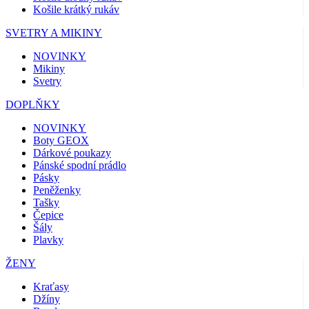
Košile krátký rukáv
SVETRY A MIKINY
NOVINKY
Mikiny
Svetry
DOPLŇKY
NOVINKY
Boty GEOX
Dárkové poukazy
Pánské spodní prádlo
Pásky
Peněženky
Tašky
Čepice
Šály
Plavky
ŽENY
Kraťasy
Džíny