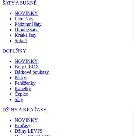
ŠATY A SUKNĚ
NOVINKY
Letní šaty
Podzimní šaty
Dlouhé šaty
Krátké šaty
Sukně
DOPLŇKY
NOVINKY
Boty GEOX
Dárkové poukazy
Pásky
Peněženky
Kabelky
Čepice
Šály
DŽÍNY A KRAŤASY
NOVINKY
Kraťasy
Džíny LEVI'S