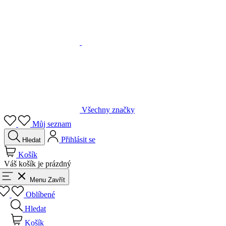
Všechny značky
Můj seznam
Přihlásit se
Hledat
Košík
Váš košík je prázdný
Menu
Zavřít
Oblíbené
Hledat
Košík