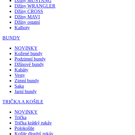
Džíny MUSTANG
Džíny WRANGLER
Džíny CROSS
Džíny MAVI
Džíny ostatní
Kalhoty
BUNDY
NOVINKY
Kožené bundy
Podzimní bundy
Džínové bundy
Kabáty
Vesty
Zimní bundy
Saka
Jarní bundy
TRIČKA A KOŠILE
NOVINKY
Trička
Trička krátký rukáv
Polokošile
Košile dlouhý rukáv