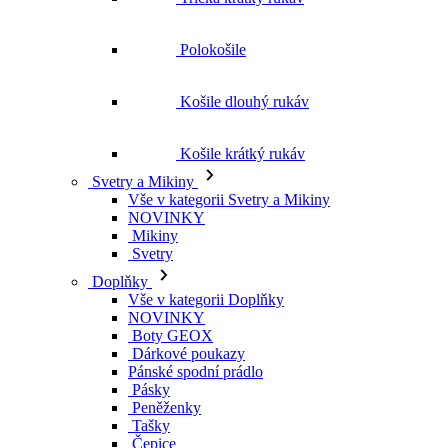
Polokošile
Košile dlouhý rukáv
Košile krátký rukáv
Svetry a Mikiny
Vše v kategorii Svetry a Mikiny
NOVINKY
Mikiny
Svetry
Doplňky
Vše v kategorii Doplňky
NOVINKY
Boty GEOX
Dárkové poukazy
Pánské spodní prádlo
Pásky
Peněženky
Tašky
Čepice