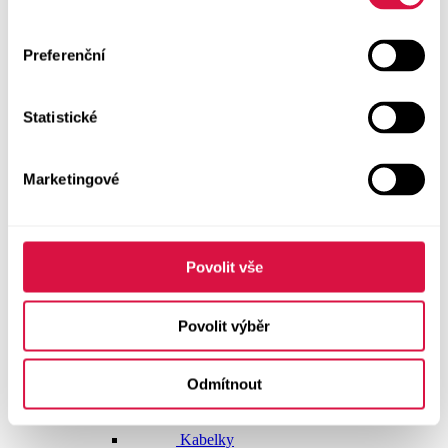
Dlouhé šaty
Preferenční
Krátké šaty
Statistické
Sukně
Doplňky
Marketingové
Vše v kategorii Doplňky
NOVINKY
Boty GEOX
Povolit vše
Dárkové poukazy
Povolit výběr
Pásky
Odmítnout
Peněženky
Kabelky