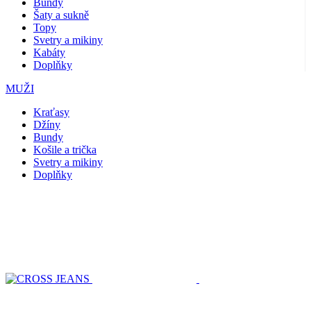
Bundy
Šaty a sukně
Topy
Svetry a mikiny
Kabáty
Doplňky
MUŽI
Kraťasy
Džíny
Bundy
Košile a trička
Svetry a mikiny
Doplňky