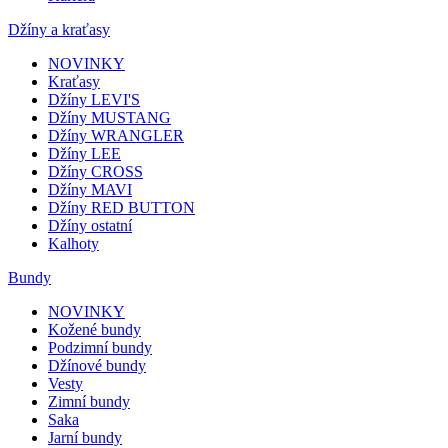
Džíny a kraťasy
NOVINKY
Kraťasy
Džíny LEVI'S
Džíny MUSTANG
Džíny WRANGLER
Džíny LEE
Džíny CROSS
Džíny MAVI
Džíny RED BUTTON
Džíny ostatní
Kalhoty
Bundy
NOVINKY
Kožené bundy
Podzimní bundy
Džínové bundy
Vesty
Zimní bundy
Saka
Jarní bundy