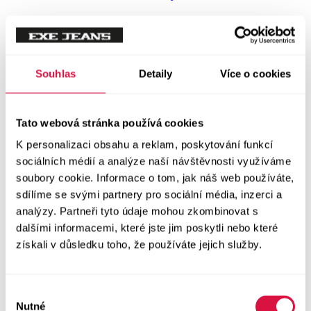
Trička a košile
Vše v kategorii Trička a košile
NOVINKY
Trička
Souhlas
Detaily
Více o cookies
Trička krátký rukáv
Tato webová stránka používá cookies
Polokošile
K personalizaci obsahu a reklam, poskytování funkcí
sociálních médií a analýze naší návštěvnosti využíváme
Košile dlouhý rukáv
soubory cookie. Informace o tom, jak náš web používáte,
sdílíme se svými partnery pro sociální média, inzerci a
analýzy. Partneři tyto údaje mohou zkombinovat s
Košile krátký rukáv
dalšími informacemi, které jste jim poskytli nebo které
získali v důsledku toho, že používáte jejich služby.
Svetry a Mikiny
Vše v kategorii Svetry a Mikiny
NOVINKY
Výběr
Nutné
souhlasu
Mikiny