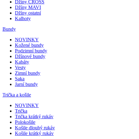
Džíny CROSS
Džíny MAVI
Džíny ostatní
Kalhoty
Bundy
NOVINKY
Kožené bundy
Podzimní bundy
Džínové bundy
Kabáty
Vesty
Zimní bundy
Saka
Jarní bundy
Trička a košile
NOVINKY
Trička
Trička krátký rukáv
Polokošile
Košile dlouhý rukáv
Košile krátký rukáv