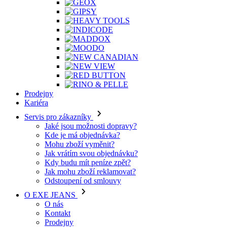
Prodejny
Kariéra
Servis pro zákazníky
Jaké jsou možnosti dopravy?
Kde je má objednávka?
Mohu zboží vyměnit?
Jak vrátím svou objednávku?
Kdy budu mít peníze zpět?
Jak mohu zboží reklamovat?
Odstoupení od smlouvy
O EXE JEANS
O nás
Kontakt
Prodejny
Ochrana osobních údajů
Všeobecné obchodní podmínky