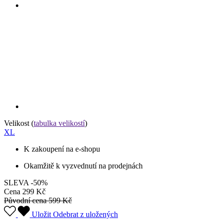
Velikost
(
tabulka velikostí
)
XL
K zakoupení na e-shopu
Okamžitě k vyzvednutí na prodejnách
SLEVA -50%
Cena
299 Kč
Původní cena
599 Kč
Uložit
Odebrat z uložených
O značce MUSTANG