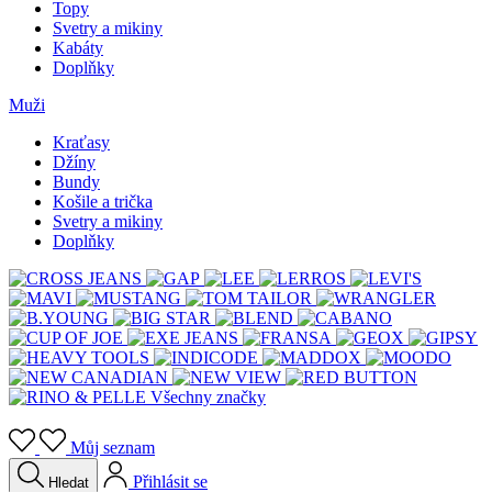
Topy
Svetry a mikiny
Kabáty
Doplňky
Muži
Kraťasy
Džíny
Bundy
Košile a trička
Svetry a mikiny
Doplňky
Všechny značky
Můj seznam
Přihlásit se
Hledat