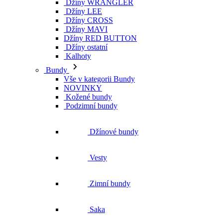
Džíny WRANGLER
Džíny LEE
Džíny CROSS
Džíny MAVI
Džíny RED BUTTON
Džíny ostatní
Kalhoty
Bundy
Vše v kategorii Bundy
NOVINKY
Kožené bundy
Podzimní bundy
Džínové bundy
Vesty
Zimní bundy
Saka
Jarní bundy