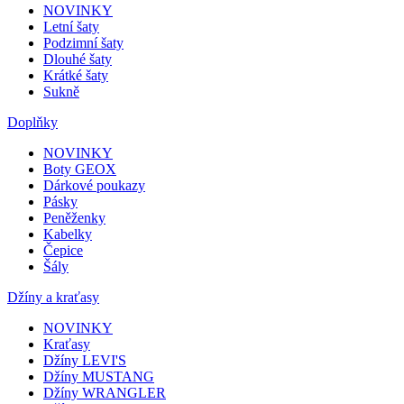
NOVINKY
Letní šaty
Podzimní šaty
Dlouhé šaty
Krátké šaty
Sukně
Doplňky
NOVINKY
Boty GEOX
Dárkové poukazy
Pásky
Peněženky
Kabelky
Čepice
Šály
Džíny a kraťasy
NOVINKY
Kraťasy
Džíny LEVI'S
Džíny MUSTANG
Džíny WRANGLER