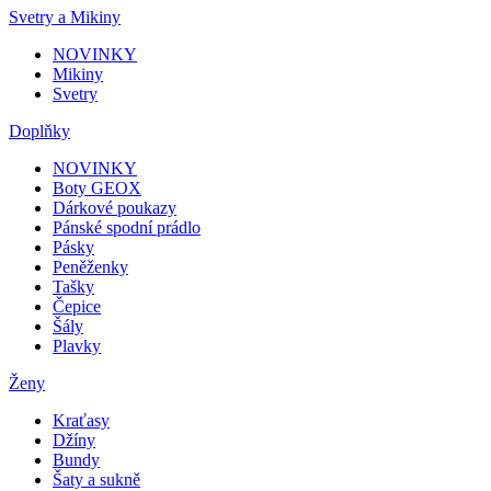
Svetry a Mikiny
NOVINKY
Mikiny
Svetry
Doplňky
NOVINKY
Boty GEOX
Dárkové poukazy
Pánské spodní prádlo
Pásky
Peněženky
Tašky
Čepice
Šály
Plavky
Ženy
Kraťasy
Džíny
Bundy
Šaty a sukně