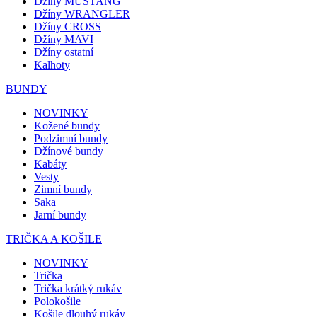
Džíny MUSTANG
Džíny WRANGLER
Džíny CROSS
Džíny MAVI
Džíny ostatní
Kalhoty
BUNDY
NOVINKY
Kožené bundy
Podzimní bundy
Džínové bundy
Kabáty
Vesty
Zimní bundy
Saka
Jarní bundy
TRIČKA A KOŠILE
NOVINKY
Trička
Trička krátký rukáv
Polokošile
Košile dlouhý rukáv