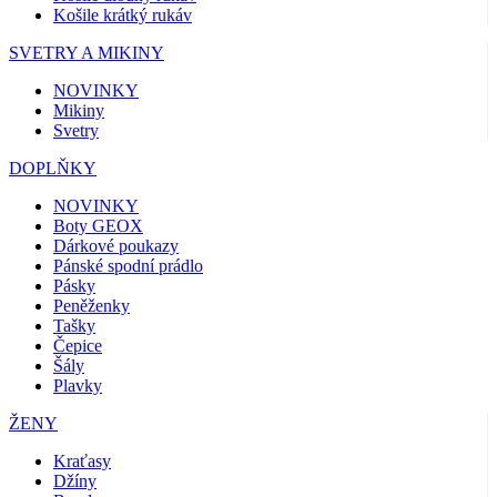
Košile krátký rukáv
SVETRY A MIKINY
NOVINKY
Mikiny
Svetry
DOPLŇKY
NOVINKY
Boty GEOX
Dárkové poukazy
Pánské spodní prádlo
Pásky
Peněženky
Tašky
Čepice
Šály
Plavky
ŽENY
Kraťasy
Džíny