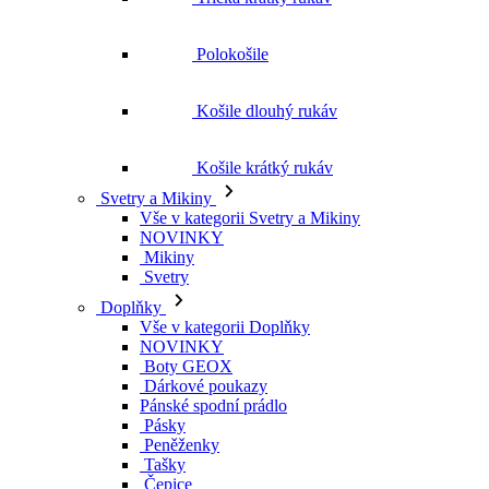
Košile krátký rukáv
Svetry a Mikiny
Vše v kategorii Svetry a Mikiny
NOVINKY
Mikiny
Svetry
Doplňky
Vše v kategorii Doplňky
NOVINKY
Boty GEOX
Dárkové poukazy
Pánské spodní prádlo
Pásky
Peněženky
Tašky
Čepice
Šály
Plavky
Výprodej
Vše v kategorii Výprodej
Ženy
Vše v kategorii Ženy