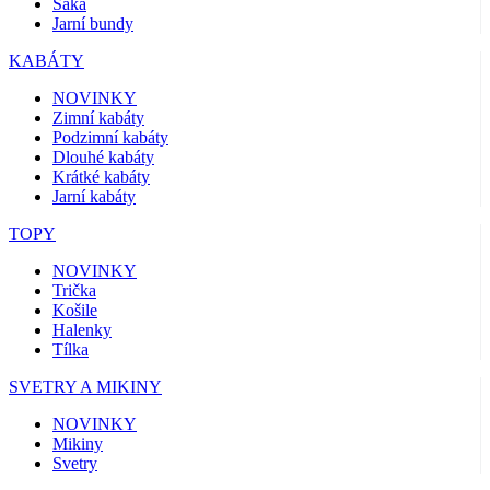
Saka
Jarní bundy
KABÁTY
NOVINKY
Zimní kabáty
Podzimní kabáty
Dlouhé kabáty
Krátké kabáty
Jarní kabáty
TOPY
NOVINKY
Trička
Košile
Halenky
Tílka
SVETRY A MIKINY
NOVINKY
Mikiny
Svetry