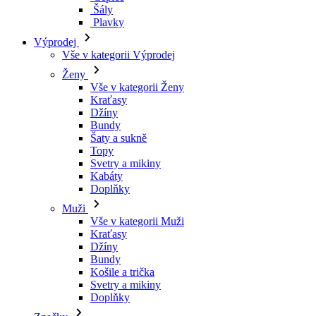
Kraťasy
Džíny
Bundy
Šaty a sukně
Topy
Svetry a mikiny
Kabáty
Doplňky
Muži
Vše v kategorii Muži
Kraťasy
Džíny
Bundy
Košile a trička
Svetry a mikiny
Doplňky
Značky
Všechny značky Značky