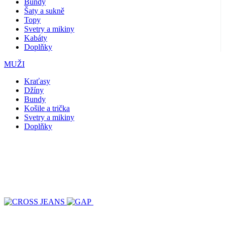
Bundy
Šaty a sukně
Topy
Svetry a mikiny
Kabáty
Doplňky
MUŽI
Kraťasy
Džíny
Bundy
Košile a trička
Svetry a mikiny
Doplňky