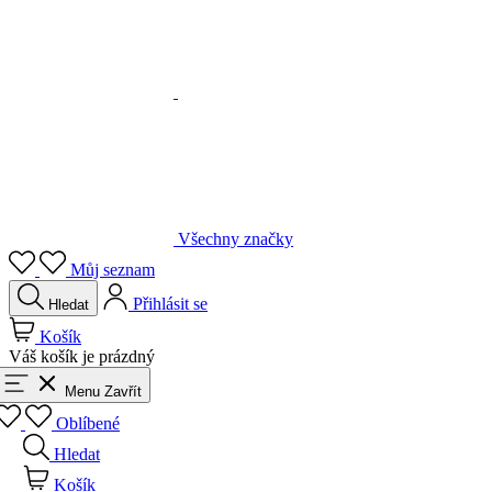
Všechny značky
Můj seznam
Přihlásit se
Hledat
Košík
Váš košík je prázdný
Menu
Zavřít
Oblíbené
Hledat
Košík
Přihlásit se
Zpět