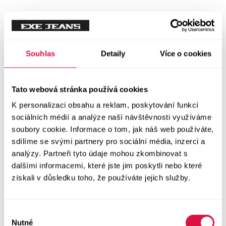
Mikiny
Svetry
Souhlas
Detaily
Více o cookies
Šaty a sukně
Vše v kategorii Šaty a sukně
Tato webová stránka používá cookies
NOVINKY
K personalizaci obsahu a reklam, poskytování funkcí
Letní šaty
sociálních médií a analýze naší návštěvnosti využíváme
soubory cookie. Informace o tom, jak náš web používáte,
sdílíme se svými partnery pro sociální média, inzerci a
Podzimní šaty
analýzy. Partneři tyto údaje mohou zkombinovat s
dalšími informacemi, které jste jim poskytli nebo které
Dlouhé šaty
získali v důsledku toho, že používáte jejich služby.
Krátké šaty
Výběr
Sukně
Nutné
souhlasu