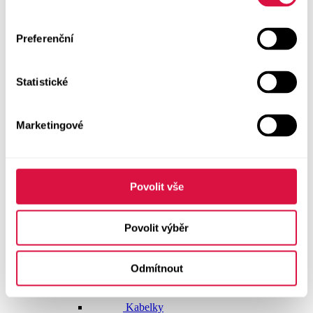
Doplňky
Preferenční
Vše v kategorii Doplňky
NOVINKY
Statistické
Boty GEOX
Dárkové poukazy
Marketingové
Pásky
Peněženky
Povolit vše
Kabelky
Povolit výběr
Čepice
Odmítnout
Šály
Pro muže