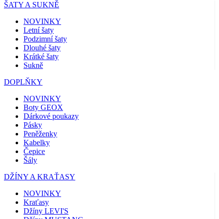
ŠATY A SUKNĚ
NOVINKY
Letní šaty
Podzimní šaty
Dlouhé šaty
Krátké šaty
Sukně
DOPLŇKY
NOVINKY
Boty GEOX
Dárkové poukazy
Pásky
Peněženky
Kabelky
Čepice
Šály
DŽÍNY A KRAŤASY
NOVINKY
Kraťasy
Džíny LEVI'S