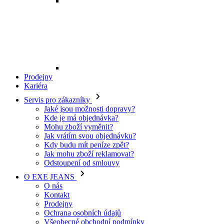
Mohu zboží vyměnit?
Jak vrátím svou objednávku?
Kdy budu mít peníze zpět?
Jak mohu zboží reklamovat?
Odstoupení od smlouvy
O EXE JEANS
O nás
Kontakt
Prodejny
Ochrana osobních údajů
Všeobecné obchodní podmínky
Kariéra
Telefon:
+420 702 280 568
Otevírací doba:
(po-pá: 8.00 - 16.00)
E-mail:
eshop@exejeans.cz
Pro muže