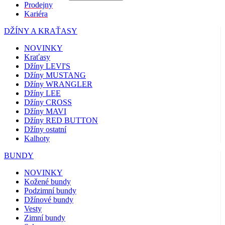
Prodejny
Kariéra
DŽÍNY A KRAŤASY
NOVINKY
Kraťasy
Džíny LEVI'S
Džíny MUSTANG
Džíny WRANGLER
Džíny LEE
Džíny CROSS
Džíny MAVI
Džíny RED BUTTON
Džíny ostatní
Kalhoty
BUNDY
NOVINKY
Kožené bundy
Podzimní bundy
Džínové bundy
Vesty
Zimní bundy