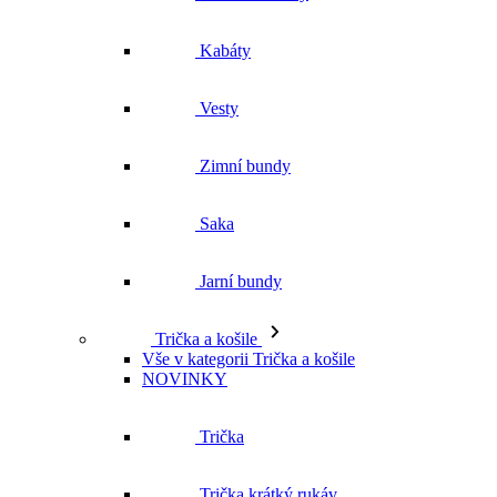
Zimní bundy
Saka
Jarní bundy
Trička a košile
Vše v kategorii Trička a košile
NOVINKY
Trička
Trička krátký rukáv
Polokošile
Košile dlouhý rukáv