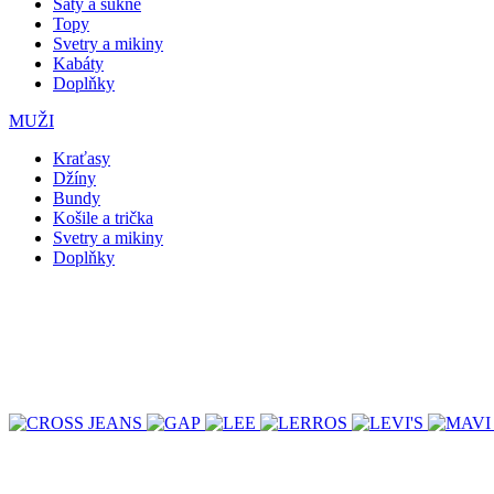
Šaty a sukně
Topy
Svetry a mikiny
Kabáty
Doplňky
MUŽI
Kraťasy
Džíny
Bundy
Košile a trička
Svetry a mikiny
Doplňky