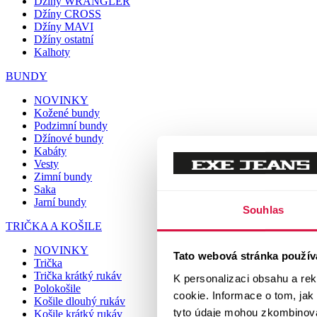
Džíny WRANGLER
Džíny CROSS
Džíny MAVI
Džíny ostatní
Kalhoty
BUNDY
NOVINKY
Kožené bundy
Podzimní bundy
Džínové bundy
Kabáty
Vesty
Zimní bundy
Saka
Jarní bundy
Souhlas
TRIČKA A KOŠILE
NOVINKY
Tato webová stránka použív
Trička
Trička krátký rukáv
K personalizaci obsahu a re
Polokošile
cookie. Informace o tom, jak
Košile dlouhý rukáv
tyto údaje mohou zkombinovat
Košile krátký rukáv