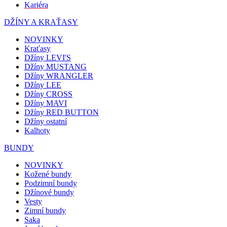
Kariéra
DŽÍNY A KRAŤASY
NOVINKY
Kraťasy
Džíny LEVI'S
Džíny MUSTANG
Džíny WRANGLER
Džíny LEE
Džíny CROSS
Džíny MAVI
Džíny RED BUTTON
Džíny ostatní
Kalhoty
BUNDY
NOVINKY
Kožené bundy
Podzimní bundy
Džínové bundy
Vesty
Zimní bundy
Saka