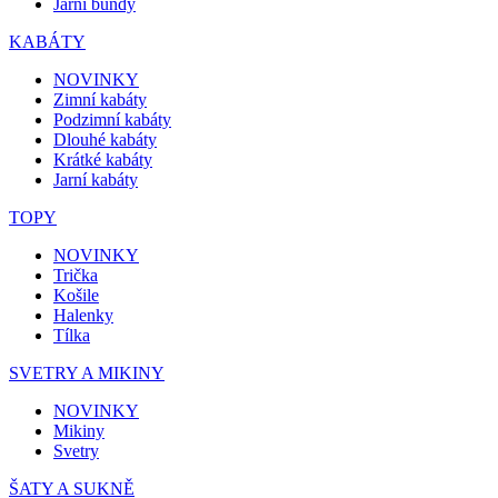
Jarní bundy
KABÁTY
NOVINKY
Zimní kabáty
Podzimní kabáty
Dlouhé kabáty
Krátké kabáty
Jarní kabáty
TOPY
NOVINKY
Trička
Košile
Halenky
Tílka
SVETRY A MIKINY
NOVINKY
Mikiny
Svetry
ŠATY A SUKNĚ