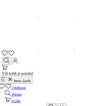
Váš košík je prázdný
Menu
Zavřít
Oblíbené
Hledat
Košík