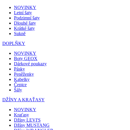
NOVINKY
Letní šaty
Podzimní šaty
Dlouhé šaty
Krátké šaty
Sukně
DOPLŇKY
NOVINKY
Boty GEOX
Dárkové poukazy
Pásky
Peněženky
Kabelky
Čepice
Šály
DŽÍNY A KRAŤASY
NOVINKY
Kraťasy
Džíny LEVI'S
Džíny MUSTANG