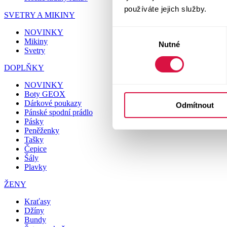
používáte jejich služby.
SVETRY A MIKINY
NOVINKY
Výběr
Mikiny
Nutné
souhlasu
Svetry
DOPLŇKY
NOVINKY
Boty GEOX
Dárkové poukazy
Odmítnout
Pánské spodní prádlo
Pásky
Peněženky
Tašky
Čepice
Šály
Plavky
ŽENY
Kraťasy
Džíny
Bundy