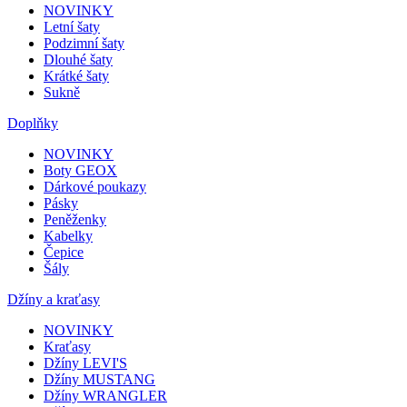
NOVINKY
Letní šaty
Podzimní šaty
Dlouhé šaty
Krátké šaty
Sukně
Doplňky
NOVINKY
Boty GEOX
Dárkové poukazy
Pásky
Peněženky
Kabelky
Čepice
Šály
Džíny a kraťasy
NOVINKY
Kraťasy
Džíny LEVI'S
Džíny MUSTANG
Džíny WRANGLER