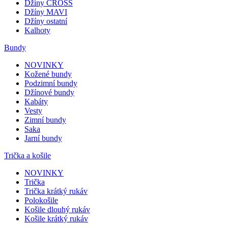
Džíny CROSS
Džíny MAVI
Džíny ostatní
Kalhoty
Bundy
NOVINKY
Kožené bundy
Podzimní bundy
Džínové bundy
Kabáty
Vesty
Zimní bundy
Saka
Jarní bundy
Trička a košile
NOVINKY
Trička
Trička krátký rukáv
Polokošile
Košile dlouhý rukáv
Košile krátký rukáv