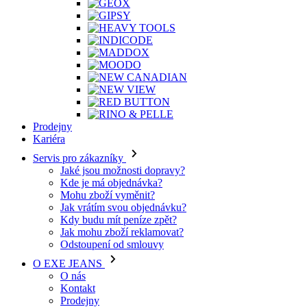
Prodejny
Kariéra
Servis pro zákazníky
Jaké jsou možnosti dopravy?
Kde je má objednávka?
Mohu zboží vyměnit?
Jak vrátím svou objednávku?
Kdy budu mít peníze zpět?
Jak mohu zboží reklamovat?
Odstoupení od smlouvy
O EXE JEANS
O nás
Kontakt
Prodejny
Ochrana osobních údajů
Všeobecné obchodní podmínky