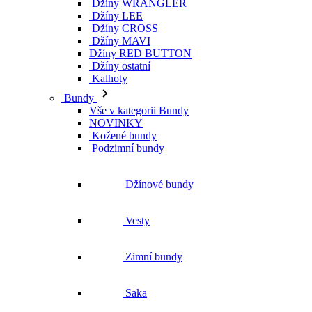
Džíny WRANGLER
Džíny LEE
Džíny CROSS
Džíny MAVI
Džíny RED BUTTON
Džíny ostatní
Kalhoty
Bundy
Vše v kategorii Bundy
NOVINKY
Kožené bundy
Podzimní bundy
Džínové bundy
Vesty
Zimní bundy
Saka
Jarní bundy