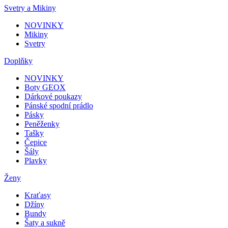
Svetry a Mikiny
NOVINKY
Mikiny
Svetry
Doplňky
NOVINKY
Boty GEOX
Dárkové poukazy
Pánské spodní prádlo
Pásky
Peněženky
Tašky
Čepice
Šály
Plavky
Ženy
Kraťasy
Džíny
Bundy
Šaty a sukně