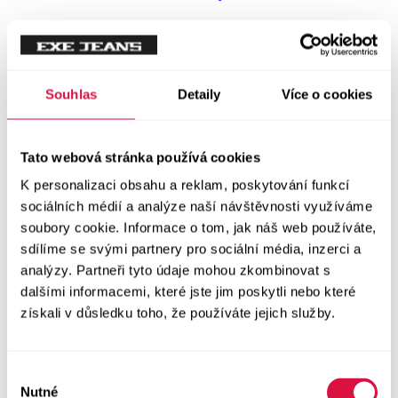
Trička a košile
Vše v kategorii Trička a košile
NOVINKY
Trička
Souhlas
Detaily
Více o cookies
Trička krátký rukáv
Tato webová stránka používá cookies
Polokošile
K personalizaci obsahu a reklam, poskytování funkcí
sociálních médií a analýze naší návštěvnosti využíváme
Košile dlouhý rukáv
soubory cookie. Informace o tom, jak náš web používáte,
sdílíme se svými partnery pro sociální média, inzerci a
analýzy. Partneři tyto údaje mohou zkombinovat s
Košile krátký rukáv
dalšími informacemi, které jste jim poskytli nebo které
získali v důsledku toho, že používáte jejich služby.
Svetry a Mikiny
Vše v kategorii Svetry a Mikiny
NOVINKY
Výběr
Nutné
souhlasu
Mikiny