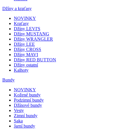
Džíny a kraťasy
NOVINKY
Kraťasy
Džíny LEVI'S
Džíny MUSTANG
Džíny WRANGLER
Džíny LEE
Džíny CROSS
Džíny MAVI
Džíny RED BUTTON
Džíny ostatní
Kalhoty
Bundy
NOVINKY
Kožené bundy
Podzimní bundy
Džínové bundy
Vesty
Zimní bundy
Saka
Jarní bundy