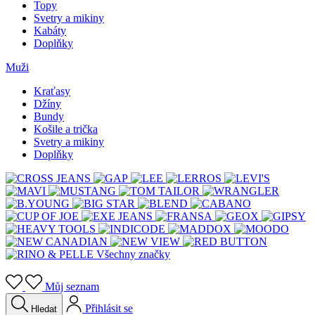
Topy
Svetry a mikiny
Kabáty
Doplňky
Muži
Kraťasy
Džíny
Bundy
Košile a trička
Svetry a mikiny
Doplňky
Všechny značky
Můj seznam
Přihlásit se
Hledat