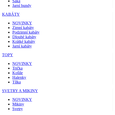
Saka
Jarní bundy
KABÁTY
NOVINKY
Zimní kabáty
Podzimní kabáty
Dlouhé kabáty
Krátké kabáty
Jarní kabáty
TOPY
NOVINKY
Trička
Košile
Halenky
Tílka
SVETRY A MIKINY
NOVINKY
Mikiny
Svetry