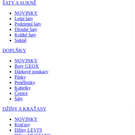
ŠATY A SUKNĚ
NOVINKY
Letní šaty
Podzimní šaty
Dlouhé šaty
Krátké šaty
Sukně
DOPLŇKY
NOVINKY
Boty GEOX
Dárkové poukazy
Pásky
Peněženky
Kabelky
Čepice
Šály
DŽÍNY A KRAŤASY
NOVINKY
Kraťasy
Džíny LEVI'S