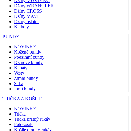
Džíny MUSTANG
Džíny WRANGLER
Džíny CROSS
Džíny MAVI
Džíny ostatní
Kalhoty
BUNDY
NOVINKY
Kožené bundy
Podzimní bundy
Džínové bundy
Kabáty
Vesty
Zimní bundy
Saka
Jarní bundy
TRIČKA A KOŠILE
NOVINKY
Trička
Trička krátký rukáv
Polokošile
Košile dlouhý rukáv