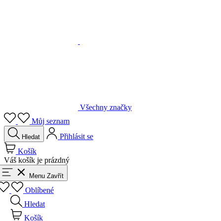
Všechny značky
Můj seznam
Přihlásit se
Hledat
Košík
Váš košík je prázdný
Menu
Zavřít
Oblíbené
Hledat
Košík