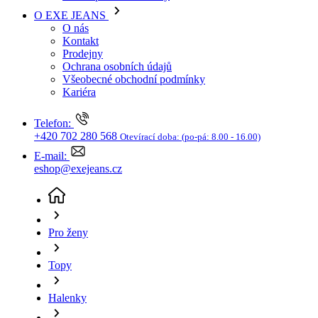
Kariéra
Telefon:
+420 702 280 568
Otevírací doba:
(po-pá: 8.00 - 16.00)
E-mail:
eshop@exejeans.cz
Pro ženy
Topy
Halenky
Dámská halenka Tom Tailor vícebarevná
(aktuální
stránka)