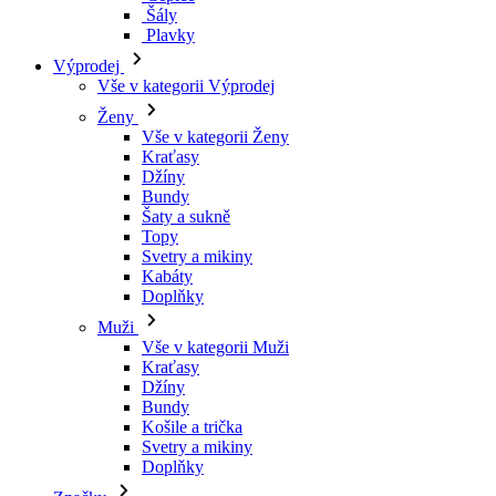
Šály
Plavky
Výprodej
Vše v kategorii Výprodej
Ženy
Vše v kategorii Ženy
Kraťasy
Džíny
Bundy
Šaty a sukně
Topy
Svetry a mikiny
Kabáty
Doplňky
Muži
Vše v kategorii Muži
Kraťasy
Džíny
Bundy
Košile a trička
Svetry a mikiny
Doplňky