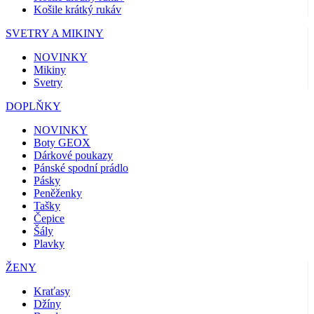
Košile krátký rukáv
SVETRY A MIKINY
NOVINKY
Mikiny
Svetry
DOPLŇKY
NOVINKY
Boty GEOX
Dárkové poukazy
Pánské spodní prádlo
Pásky
Peněženky
Tašky
Čepice
Šály
Plavky
ŽENY
Kraťasy
Džíny