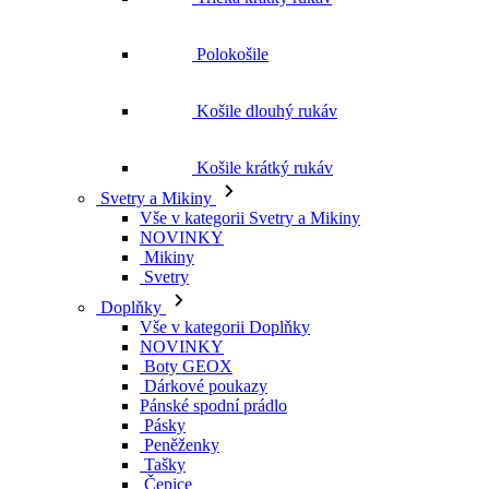
Polokošile
Košile dlouhý rukáv
Košile krátký rukáv
Svetry a Mikiny
Vše v kategorii Svetry a Mikiny
NOVINKY
Mikiny
Svetry
Doplňky
Vše v kategorii Doplňky
NOVINKY
Boty GEOX
Dárkové poukazy
Pánské spodní prádlo
Pásky
Peněženky
Tašky
Čepice