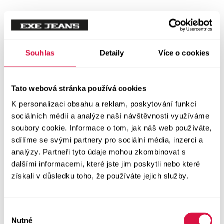
Tílka
Svetry a mikiny
Vše v kategorii Svetry a mikiny
Souhlas
Detaily
Více o cookies
NOVINKY
Mikiny
Tato webová stránka používá cookies
K personalizaci obsahu a reklam, poskytování funkcí
Svetry
sociálních médií a analýze naší návštěvnosti využíváme
soubory cookie. Informace o tom, jak náš web používáte,
Šaty a sukně
sdílíme se svými partnery pro sociální média, inzerci a
Vše v kategorii Šaty a sukně
analýzy. Partneři tyto údaje mohou zkombinovat s
NOVINKY
dalšími informacemi, které jste jim poskytli nebo které
získali v důsledku toho, že používáte jejich služby.
Letní šaty
Podzimní šaty
Výběr
Nutné
souhlasu