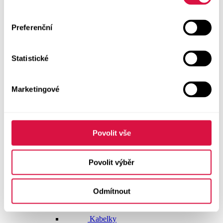
Dlouhé šaty
Preferenční
Krátké šaty
Statistické
Sukně
Doplňky
Marketingové
Vše v kategorii Doplňky
NOVINKY
Boty GEOX
Povolit vše
Dárkové poukazy
Povolit výběr
Pásky
Odmítnout
Peněženky
Kabelky