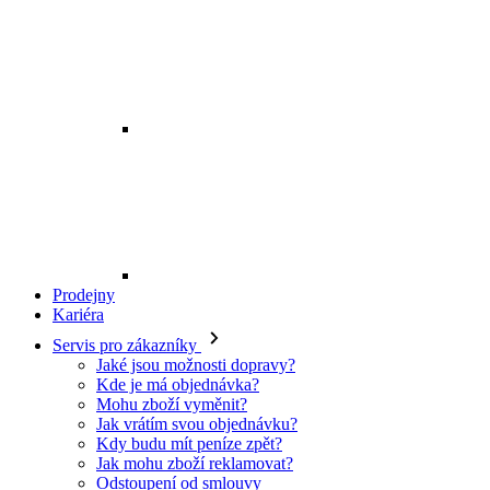
Prodejny
Kariéra
Servis pro zákazníky
Jaké jsou možnosti dopravy?
Kde je má objednávka?
Mohu zboží vyměnit?
Jak vrátím svou objednávku?
Kdy budu mít peníze zpět?
Jak mohu zboží reklamovat?
Odstoupení od smlouvy
O EXE JEANS
O nás
Kontakt
Prodejny
Ochrana osobních údajů
Všeobecné obchodní podmínky