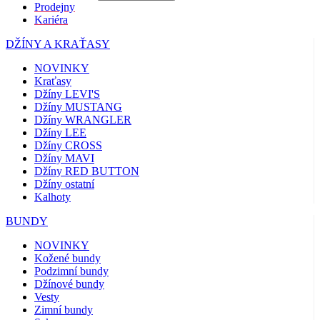
Prodejny
Kariéra
DŽÍNY A KRAŤASY
NOVINKY
Kraťasy
Džíny LEVI'S
Džíny MUSTANG
Džíny WRANGLER
Džíny LEE
Džíny CROSS
Džíny MAVI
Džíny RED BUTTON
Džíny ostatní
Kalhoty
BUNDY
NOVINKY
Kožené bundy
Podzimní bundy
Džínové bundy
Vesty
Zimní bundy