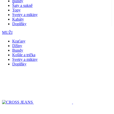
Bundy
Šaty a sukně
Topy
Svetry a mikiny
Kabáty
Doplňky
MUŽI
Kraťasy
Džíny
Bundy
Košile a trička
Svetry a mikiny
Doplňky