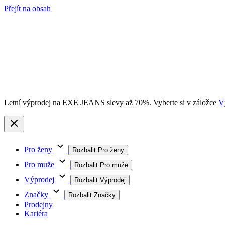
Přejít na obsah
Letní výprodej na EXE JEANS slevy až 70%. Vyberte si v záložce
V
Pro ženy
Rozbalit Pro ženy
Pro muže
Rozbalit Pro muže
Výprodej
Rozbalit Výprodej
Značky
Rozbalit Značky
Prodejny
Kariéra