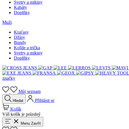
Svetry a mikiny
Kabáty
Doplňky
Muži
Kraťasy
Džíny
Bundy
Košile a trička
Svetry a mikiny
Doplňky
značky
Můj seznam
Přihlásit se
Hledat
Košík
Váš košík je prázdný
Menu
Zavřít