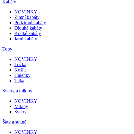
Kabáty
NOVINKY
Zimní kabáty
Podzimní kabáty
Dlouhé kabáty
Krátké kabáty
Jarní kabáty
Topy
NOVINKY
Trička
Košile
Halenky
Tílka
Svetry a mikiny
NOVINKY
Mikiny
Svetry
Šaty a sukně
NOVINKY