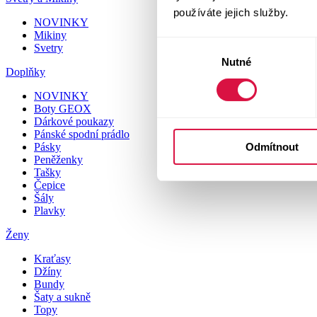
používáte jejich služby.
NOVINKY
Mikiny
Výběr
Svetry
Nutné
souhlasu
Doplňky
NOVINKY
Boty GEOX
Dárkové poukazy
Pánské spodní prádlo
Odmítnout
Pásky
Peněženky
Tašky
Čepice
Šály
Plavky
Ženy
Kraťasy
Džíny
Bundy
Šaty a sukně
Topy