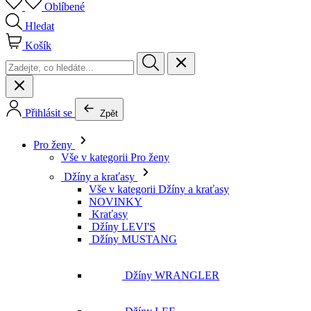
Oblíbené
Hledat
Košík
Přihlásit se
Zpět
Pro ženy
Vše v kategorii Pro ženy
Džíny a kraťasy
Vše v kategorii Džíny a kraťasy
NOVINKY
Kraťasy
Džíny LEVI'S
Džíny MUSTANG
Džíny WRANGLER
Džíny LEE
Džíny CROSS