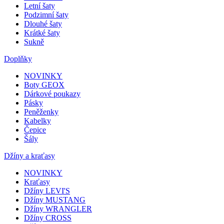
Letní šaty
Podzimní šaty
Dlouhé šaty
Krátké šaty
Sukně
Doplňky
NOVINKY
Boty GEOX
Dárkové poukazy
Pásky
Peněženky
Kabelky
Čepice
Šály
Džíny a kraťasy
NOVINKY
Kraťasy
Džíny LEVI'S
Džíny MUSTANG
Džíny WRANGLER
Džíny CROSS