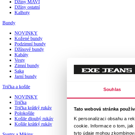
Džíny MAVI
Džíny ostatní
Kalhoty
Bundy
NOVINKY
Kožené bundy
Podzimní bundy
Džínové bundy
Kabáty
Vesty
Zimní bundy
Saka
Jarní bundy
Trička a košile
Souhlas
NOVINKY
Trička
Trička krátký rukáv
Tato webová stránka použív
Polokošile
K personalizaci obsahu a re
Košile dlouhý rukáv
Košile krátký rukáv
cookie. Informace o tom, jak
tyto údaje mohou zkombinovat
Svetry a Mikiny