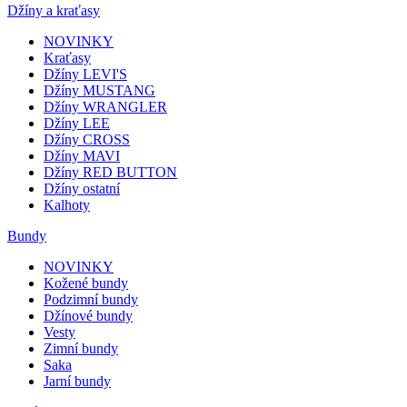
Džíny a kraťasy
NOVINKY
Kraťasy
Džíny LEVI'S
Džíny MUSTANG
Džíny WRANGLER
Džíny LEE
Džíny CROSS
Džíny MAVI
Džíny RED BUTTON
Džíny ostatní
Kalhoty
Bundy
NOVINKY
Kožené bundy
Podzimní bundy
Džínové bundy
Vesty
Zimní bundy
Saka
Jarní bundy