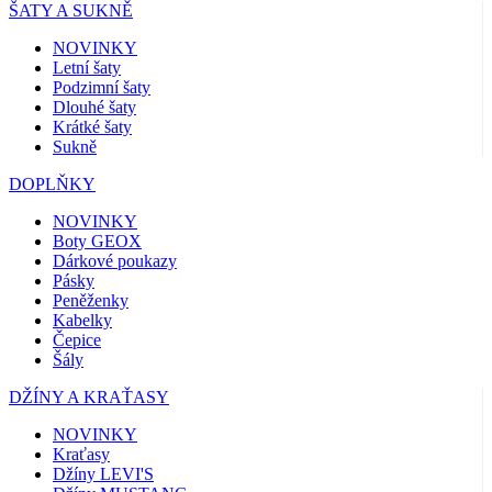
ŠATY A SUKNĚ
NOVINKY
Letní šaty
Podzimní šaty
Dlouhé šaty
Krátké šaty
Sukně
DOPLŇKY
NOVINKY
Boty GEOX
Dárkové poukazy
Pásky
Peněženky
Kabelky
Čepice
Šály
DŽÍNY A KRAŤASY
NOVINKY
Kraťasy
Džíny LEVI'S