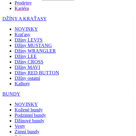
Prodejny
Kariéra
DŽÍNY A KRAŤASY
NOVINKY
Kraťasy
Džíny LEVI'S
Džíny MUSTANG
Džíny WRANGLER
Džíny LEE
Džíny CROSS
Džíny MAVI
Džíny RED BUTTON
Džíny ostatní
Kalhoty
BUNDY
NOVINKY
Kožené bundy
Podzimní bundy
Džínové bundy
Vesty
Zimní bundy