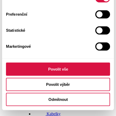
Dlouhé šaty
Preferenční
Krátké šaty
Statistické
Sukně
Doplňky
Marketingové
Vše v kategorii Doplňky
NOVINKY
Boty GEOX
Povolit vše
Dárkové poukazy
Povolit výběr
Pásky
Odmítnout
Peněženky
Kabelky