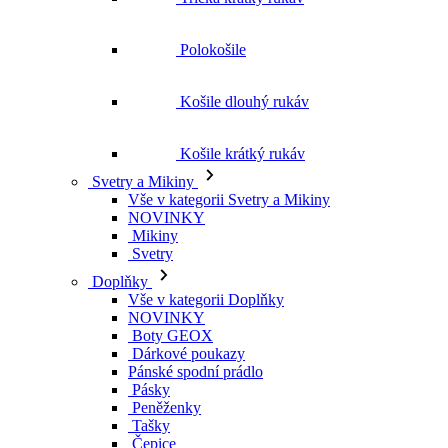
Polokošile
Košile dlouhý rukáv
Košile krátký rukáv
Svetry a Mikiny
Vše v kategorii Svetry a Mikiny
NOVINKY
Mikiny
Svetry
Doplňky
Vše v kategorii Doplňky
NOVINKY
Boty GEOX
Dárkové poukazy
Pánské spodní prádlo
Pásky
Peněženky
Tašky
Čepice