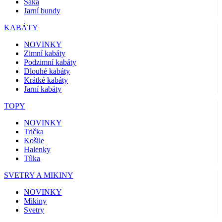
Saka
Jarní bundy
KABÁTY
NOVINKY
Zimní kabáty
Podzimní kabáty
Dlouhé kabáty
Krátké kabáty
Jarní kabáty
TOPY
NOVINKY
Trička
Košile
Halenky
Tílka
SVETRY A MIKINY
NOVINKY
Mikiny
Svetry