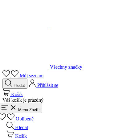
Všechny značky
Můj seznam
Přihlásit se
Hledat
Košík
Váš košík je prázdný
Menu
Zavřít
Oblíbené
Hledat
Košík