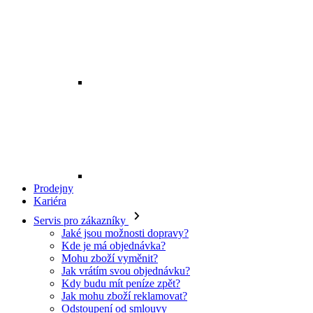
Prodejny
Kariéra
Servis pro zákazníky
Jaké jsou možnosti dopravy?
Kde je má objednávka?
Mohu zboží vyměnit?
Jak vrátím svou objednávku?
Kdy budu mít peníze zpět?
Jak mohu zboží reklamovat?
Odstoupení od smlouvy
O EXE JEANS
O nás
Kontakt
Prodejny
Ochrana osobních údajů
Všeobecné obchodní podmínky