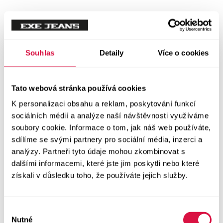
Tílka
Svetry a mikiny
Vše v kategorii Svetry a mikiny
Souhlas
Detaily
Více o cookies
NOVINKY
Mikiny
Tato webová stránka používá cookies
K personalizaci obsahu a reklam, poskytování funkcí
Svetry
sociálních médií a analýze naší návštěvnosti využíváme
soubory cookie. Informace o tom, jak náš web používáte,
Šaty a sukně
sdílíme se svými partnery pro sociální média, inzerci a
Vše v kategorii Šaty a sukně
analýzy. Partneři tyto údaje mohou zkombinovat s
NOVINKY
dalšími informacemi, které jste jim poskytli nebo které
získali v důsledku toho, že používáte jejich služby.
Letní šaty
Podzimní šaty
Výběr
Nutné
souhlasu