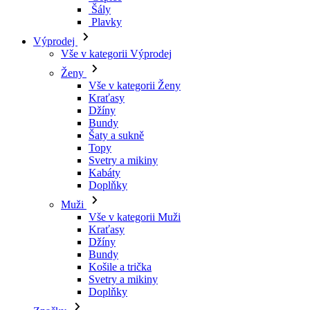
Šály
Plavky
Výprodej
Vše v kategorii Výprodej
Ženy
Vše v kategorii Ženy
Kraťasy
Džíny
Bundy
Šaty a sukně
Topy
Svetry a mikiny
Kabáty
Doplňky
Muži
Vše v kategorii Muži
Kraťasy
Džíny
Bundy
Košile a trička
Svetry a mikiny
Doplňky