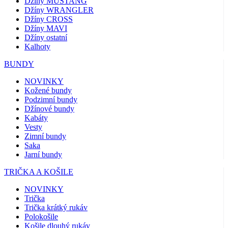
Džíny MUSTANG
Džíny WRANGLER
Džíny CROSS
Džíny MAVI
Džíny ostatní
Kalhoty
BUNDY
NOVINKY
Kožené bundy
Podzimní bundy
Džínové bundy
Kabáty
Vesty
Zimní bundy
Saka
Jarní bundy
TRIČKA A KOŠILE
NOVINKY
Trička
Trička krátký rukáv
Polokošile
Košile dlouhý rukáv