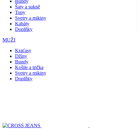
Bundy
Šaty a sukně
Topy
Svetry a mikiny
Kabáty
Doplňky
MUŽI
Kraťasy
Džíny
Bundy
Košile a trička
Svetry a mikiny
Doplňky