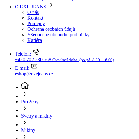
Kariéra
Telefon:
+420 702 280 568
Otevírací doba:
(po-pá: 8.00 - 16.00)
E-mail:
eshop@exejeans.cz
Pro ženy
Svetry a mikiny
Mikiny
Dámská mikina Tom Tailor bílá
(aktuální stránka)