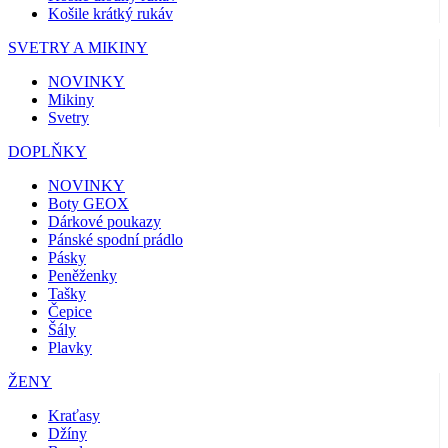
Košile krátký rukáv
SVETRY A MIKINY
NOVINKY
Mikiny
Svetry
DOPLŇKY
NOVINKY
Boty GEOX
Dárkové poukazy
Pánské spodní prádlo
Pásky
Peněženky
Tašky
Čepice
Šály
Plavky
ŽENY
Kraťasy
Džíny