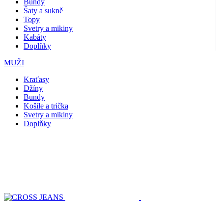
Bundy
Šaty a sukně
Topy
Svetry a mikiny
Kabáty
Doplňky
MUŽI
Kraťasy
Džíny
Bundy
Košile a trička
Svetry a mikiny
Doplňky