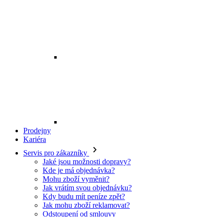
Mohu zboží vyměnit?
Jak vrátím svou objednávku?
Kdy budu mít peníze zpět?
Jak mohu zboží reklamovat?
Odstoupení od smlouvy
O EXE JEANS
O nás
Kontakt
Prodejny
Ochrana osobních údajů
Všeobecné obchodní podmínky
Kariéra
Telefon:
+420 702 280 568
Otevírací doba:
(po-pá: 8.00 - 16.00)
E-mail:
eshop@exejeans.cz
Pro muže