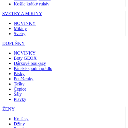
Košile krátký rukáv
SVETRY A MIKINY
NOVINKY
Mikiny
Svetry
DOPLŇKY
NOVINKY
Boty GEOX
Dárkové poukazy
Pánské spodní prádlo
Pásky
Peněženky
Tašky
Čepice
Šály
Plavky
ŽENY
Kraťasy
Džíny