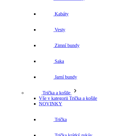
Zimní bundy
Saka
Jarní bundy
Trička a košile
Vše v kategorii Trička a košile
NOVINKY
Trička
Trička krátký rukáv
Polokošile
Košile dlouhý rukáv