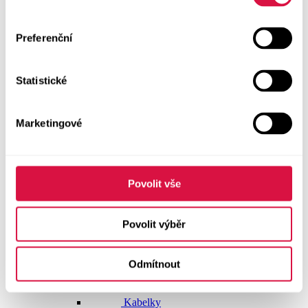
Doplňky
Preferenční
Vše v kategorii Doplňky
NOVINKY
Statistické
Boty GEOX
Dárkové poukazy
Marketingové
Pásky
Peněženky
Povolit vše
Kabelky
Povolit výběr
Čepice
Odmítnout
Šály
Pro muže