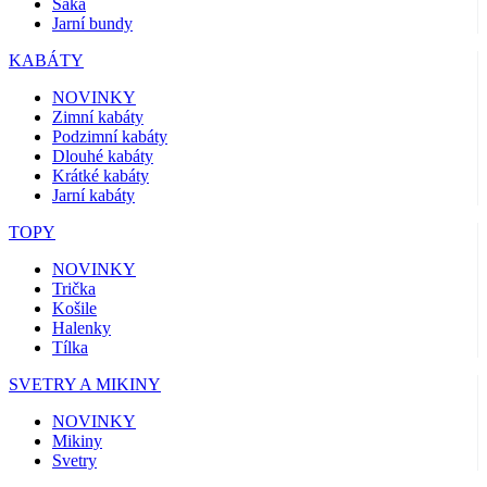
Saka
Jarní bundy
KABÁTY
NOVINKY
Zimní kabáty
Podzimní kabáty
Dlouhé kabáty
Krátké kabáty
Jarní kabáty
TOPY
NOVINKY
Trička
Košile
Halenky
Tílka
SVETRY A MIKINY
NOVINKY
Mikiny
Svetry