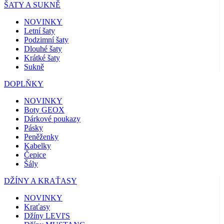
ŠATY A SUKNĚ
NOVINKY
Letní šaty
Podzimní šaty
Dlouhé šaty
Krátké šaty
Sukně
DOPLŇKY
NOVINKY
Boty GEOX
Dárkové poukazy
Pásky
Peněženky
Kabelky
Čepice
Šály
DŽÍNY A KRAŤASY
NOVINKY
Kraťasy
Džíny LEVI'S