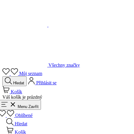
Všechny značky
Můj seznam
Přihlásit se
Hledat
Košík
Váš košík je prázdný
Menu
Zavřít
Oblíbené
Hledat
Košík
Přihlásit se
Zpět