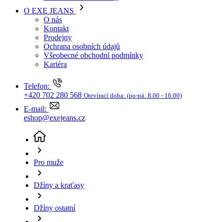
Džíny a kraťasy
Džíny ostatní
Pánské džíny TOM TAILOR Josh straight světle
modré-seprané - 30/32
(aktuální stránka)