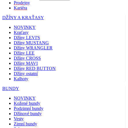
Prodejny
Kariéra
DŽÍNY A KRAŤASY
NOVINKY
Kraťasy
Džíny LEVI'S
Džíny MUSTANG
Džíny WRANGLER
Džíny LEE
Džíny CROSS
Džíny MAVI
Džíny RED BUTTON
Džíny ostatní
Kalhoty
BUNDY
NOVINKY
Kožené bundy
Podzimní bundy
Džínové bundy
Vesty
Zimní bundy