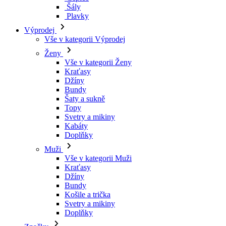
Kraťasy
Džíny
Bundy
Šaty a sukně
Topy
Svetry a mikiny
Kabáty
Doplňky
Muži
Vše v kategorii Muži
Kraťasy
Džíny
Bundy
Košile a trička
Svetry a mikiny
Doplňky
Značky
Všechny značky Značky