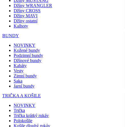
Džíny MUSTANG
Džíny WRANGLER
Džíny CROSS
Džíny MAVI
Džíny ostatní
Kalhoty
BUNDY
NOVINKY
Kožené bundy
Podzimní bundy
Džínové bundy
Kabáty
Vesty
Zimní bundy
Saka
Jarní bundy
TRIČKA A KOŠILE
NOVINKY
Trička
Trička krátký rukáv
Polokošile
Košile dlouhý rukáv