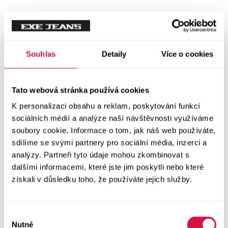
Mikiny
Svetry
Souhlas
Detaily
Více o cookies
Šaty a sukně
Vše v kategorii Šaty a sukně
Tato webová stránka používá cookies
NOVINKY
K personalizaci obsahu a reklam, poskytování funkcí
Letní šaty
sociálních médií a analýze naší návštěvnosti využíváme
soubory cookie. Informace o tom, jak náš web používáte,
sdílíme se svými partnery pro sociální média, inzerci a
Podzimní šaty
analýzy. Partneři tyto údaje mohou zkombinovat s
dalšími informacemi, které jste jim poskytli nebo které
Dlouhé šaty
získali v důsledku toho, že používáte jejich služby.
Krátké šaty
Výběr
Sukně
Nutné
souhlasu