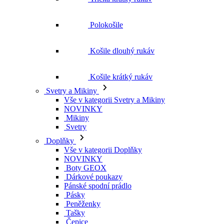
Košile krátký rukáv
Svetry a Mikiny
Vše v kategorii Svetry a Mikiny
NOVINKY
Mikiny
Svetry
Doplňky
Vše v kategorii Doplňky
NOVINKY
Boty GEOX
Dárkové poukazy
Pánské spodní prádlo
Pásky
Peněženky
Tašky
Čepice
Šály
Plavky
Výprodej
Vše v kategorii Výprodej
Ženy
Vše v kategorii Ženy