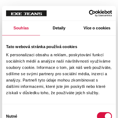
Tílka
Svetry a mikiny
Vše v kategorii Svetry a mikiny
Souhlas
Detaily
Více o cookies
NOVINKY
Mikiny
Tato webová stránka používá cookies
K personalizaci obsahu a reklam, poskytování funkcí
Svetry
sociálních médií a analýze naší návštěvnosti využíváme
soubory cookie. Informace o tom, jak náš web používáte,
Šaty a sukně
sdílíme se svými partnery pro sociální média, inzerci a
Vše v kategorii Šaty a sukně
analýzy. Partneři tyto údaje mohou zkombinovat s
NOVINKY
dalšími informacemi, které jste jim poskytli nebo které
získali v důsledku toho, že používáte jejich služby.
Letní šaty
Podzimní šaty
Výběr
Nutné
souhlasu