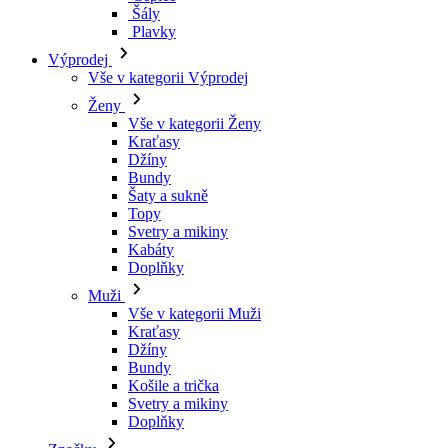
Šály
Plavky
Výprodej
Vše v kategorii Výprodej
Ženy
Vše v kategorii Ženy
Kraťasy
Džíny
Bundy
Šaty a sukně
Topy
Svetry a mikiny
Kabáty
Doplňky
Muži
Vše v kategorii Muži
Kraťasy
Džíny
Bundy
Košile a trička
Svetry a mikiny
Doplňky