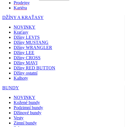
Prodejny
Kariéra
DŽÍNY A KRAŤASY
NOVINKY
Kraťasy
Džíny LEVI'S
Džíny MUSTANG
Džíny WRANGLER
Džíny LEE
Džíny CROSS
Džíny MAVI
Džíny RED BUTTON
Džíny ostatní
Kalhoty
BUNDY
NOVINKY
Kožené bundy
Podzimní bundy
Džínové bundy
Vesty
Zimní bundy