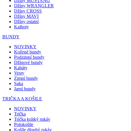
Džíny MUSTANG
Džíny WRANGLER
Džíny CROSS
Džíny MAVI
Džíny ostatní
Kalhoty
BUNDY
NOVINKY
Kožené bundy
Podzimní bundy
Džínové bundy
Kabáty
Vesty
Zimní bundy
Saka
Jarní bundy
TRIČKA A KOŠILE
NOVINKY
Trička
Trička krátký rukáv
Polokošile
Košile dlouhý rukáv