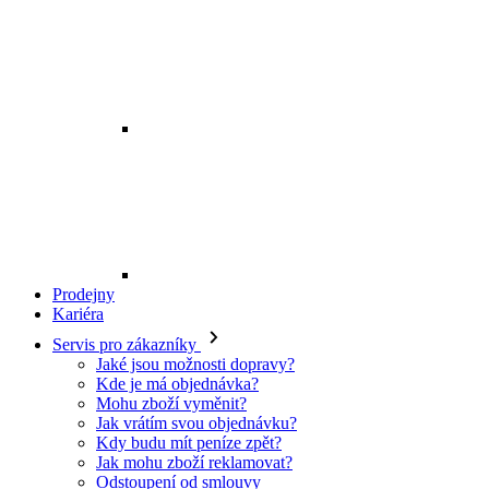
Prodejny
Kariéra
Servis pro zákazníky
Jaké jsou možnosti dopravy?
Kde je má objednávka?
Mohu zboží vyměnit?
Jak vrátím svou objednávku?
Kdy budu mít peníze zpět?
Jak mohu zboží reklamovat?
Odstoupení od smlouvy
O EXE JEANS
O nás
Kontakt
Prodejny
Ochrana osobních údajů
Všeobecné obchodní podmínky