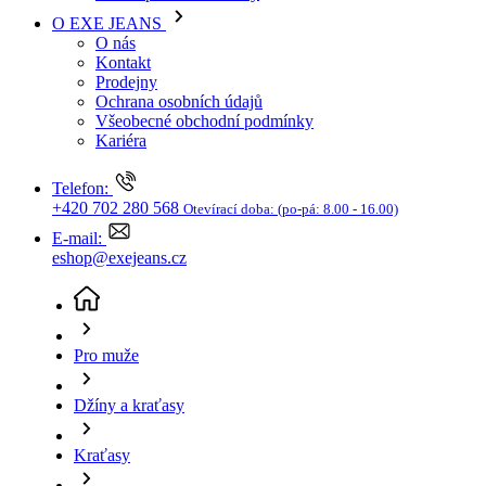
Kariéra
Telefon:
+420 702 280 568
Otevírací doba:
(po-pá: 8.00 - 16.00)
E-mail:
eshop@exejeans.cz
Pro muže
Džíny a kraťasy
Kraťasy
Pánské kraťasy TOM TAILOR béžové-34
(aktuální
stránka)
Sleva SLEVA -50%