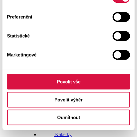
Dlouhé šaty
Preferenční
Krátké šaty
Statistické
Sukně
Doplňky
Marketingové
Vše v kategorii Doplňky
NOVINKY
Boty GEOX
Povolit vše
Dárkové poukazy
Povolit výběr
Pásky
Odmítnout
Peněženky
Kabelky