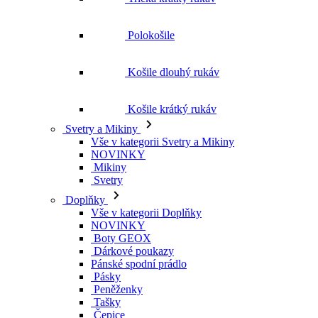
Polokošile
Košile dlouhý rukáv
Košile krátký rukáv
Svetry a Mikiny
Vše v kategorii Svetry a Mikiny
NOVINKY
Mikiny
Svetry
Doplňky
Vše v kategorii Doplňky
NOVINKY
Boty GEOX
Dárkové poukazy
Pánské spodní prádlo
Pásky
Peněženky
Tašky
Čepice