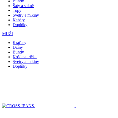
Bundy
Šaty a sukně
Topy
Svetry a mikiny
Kabáty
Doplňky
MUŽI
Kraťasy
Džíny
Bundy
Košile a trička
Svetry a mikiny
Doplňky