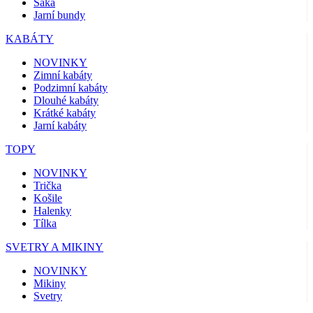
Saka
Jarní bundy
KABÁTY
NOVINKY
Zimní kabáty
Podzimní kabáty
Dlouhé kabáty
Krátké kabáty
Jarní kabáty
TOPY
NOVINKY
Trička
Košile
Halenky
Tílka
SVETRY A MIKINY
NOVINKY
Mikiny
Svetry