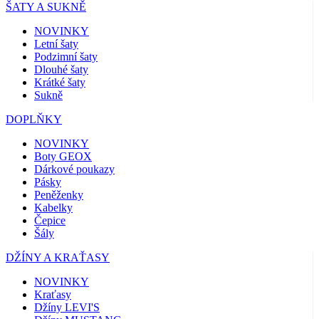
ŠATY A SUKNĚ
NOVINKY
Letní šaty
Podzimní šaty
Dlouhé šaty
Krátké šaty
Sukně
DOPLŇKY
NOVINKY
Boty GEOX
Dárkové poukazy
Pásky
Peněženky
Kabelky
Čepice
Šály
DŽÍNY A KRAŤASY
NOVINKY
Kraťasy
Džíny LEVI'S