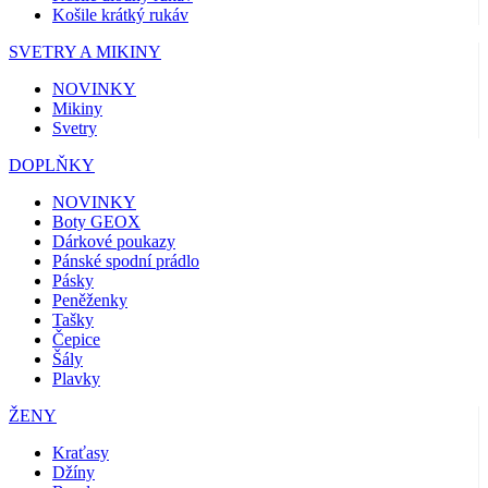
Košile krátký rukáv
SVETRY A MIKINY
NOVINKY
Mikiny
Svetry
DOPLŇKY
NOVINKY
Boty GEOX
Dárkové poukazy
Pánské spodní prádlo
Pásky
Peněženky
Tašky
Čepice
Šály
Plavky
ŽENY
Kraťasy
Džíny