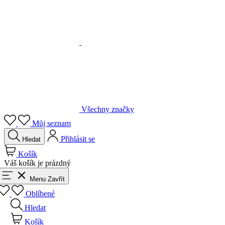
Všechny značky
Můj seznam
Přihlásit se
Hledat
Košík
Váš košík je prázdný
Menu
Zavřít
Oblíbené
Hledat
Košík