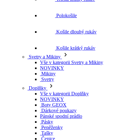
Polokošile
Košile dlouhý rukáv
Košile krátký rukáv
Svetry a Mikiny
Vše v kategorii Svetry a Mikiny
NOVINKY
Mikiny
Svetry
Doplňky
Vše v kategorii Doplňky
NOVINKY
Boty GEOX
Dárkové poukazy
Pánské spodní prádlo
Pásky
Peněženky
Tašky
Čepice