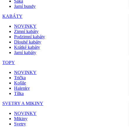
Saka
Jarní bundy
KABÁTY
NOVINKY
Zimní kabáty
Podzimní kabáty
Dlouhé kabáty
Krátké kabáty
Jarní kabáty
TOPY
NOVINKY
Trička
Košile
Halenky
Tílka
SVETRY A MIKINY
NOVINKY
Mikiny
Svetry