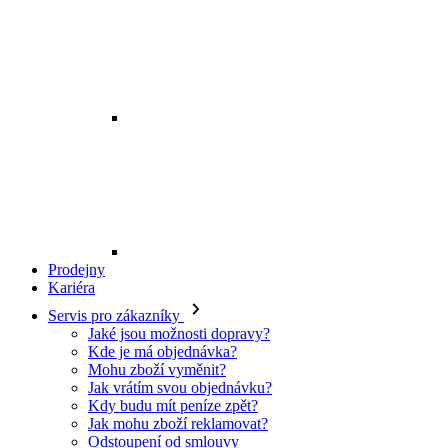
Prodejny
Kariéra
Servis pro zákazníky
Jaké jsou možnosti dopravy?
Kde je má objednávka?
Mohu zboží vyměnit?
Jak vrátím svou objednávku?
Kdy budu mít peníze zpět?
Jak mohu zboží reklamovat?
Odstoupení od smlouvy
O EXE JEANS
O nás
Kontakt
Prodejny
Ochrana osobních údajů
Všeobecné obchodní podmínky