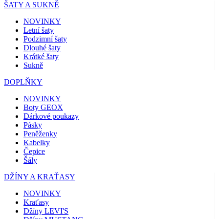
ŠATY A SUKNĚ
NOVINKY
Letní šaty
Podzimní šaty
Dlouhé šaty
Krátké šaty
Sukně
DOPLŇKY
NOVINKY
Boty GEOX
Dárkové poukazy
Pásky
Peněženky
Kabelky
Čepice
Šály
DŽÍNY A KRAŤASY
NOVINKY
Kraťasy
Džíny LEVI'S