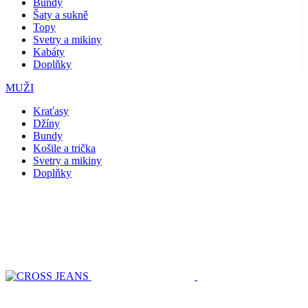
Bundy
Šaty a sukně
Topy
Svetry a mikiny
Kabáty
Doplňky
MUŽI
Kraťasy
Džíny
Bundy
Košile a trička
Svetry a mikiny
Doplňky