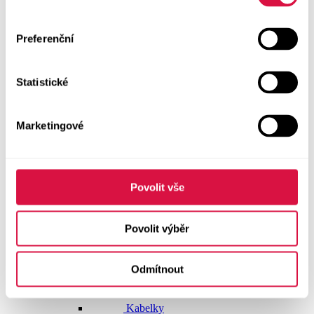
Dlouhé šaty
Preferenční
Krátké šaty
Statistické
Sukně
Doplňky
Marketingové
Vše v kategorii Doplňky
NOVINKY
Boty GEOX
Povolit vše
Dárkové poukazy
Povolit výběr
Pásky
Odmítnout
Peněženky
Kabelky