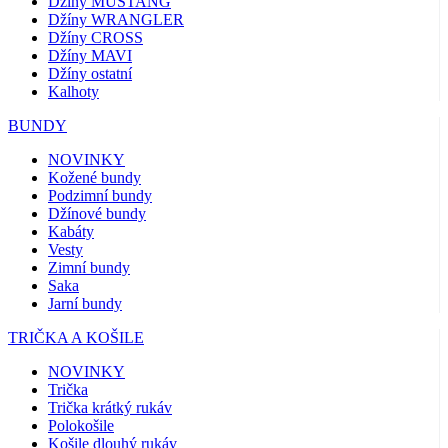
Džíny MUSTANG
Džíny WRANGLER
Džíny CROSS
Džíny MAVI
Džíny ostatní
Kalhoty
BUNDY
NOVINKY
Kožené bundy
Podzimní bundy
Džínové bundy
Kabáty
Vesty
Zimní bundy
Saka
Jarní bundy
TRIČKA A KOŠILE
NOVINKY
Trička
Trička krátký rukáv
Polokošile
Košile dlouhý rukáv