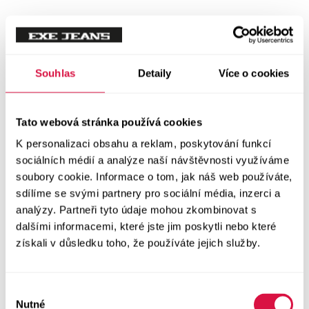
Tílka
Svetry a mikiny
Vše v kategorii Svetry a mikiny
Souhlas
Detaily
Více o cookies
NOVINKY
Mikiny
Tato webová stránka používá cookies
K personalizaci obsahu a reklam, poskytování funkcí
Svetry
sociálních médií a analýze naší návštěvnosti využíváme
soubory cookie. Informace o tom, jak náš web používáte,
Šaty a sukně
sdílíme se svými partnery pro sociální média, inzerci a
Vše v kategorii Šaty a sukně
analýzy. Partneři tyto údaje mohou zkombinovat s
NOVINKY
dalšími informacemi, které jste jim poskytli nebo které
získali v důsledku toho, že používáte jejich služby.
Letní šaty
Podzimní šaty
Výběr
Nutné
souhlasu