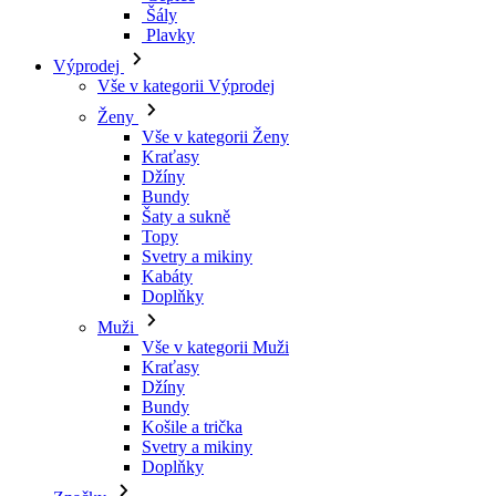
Šály
Plavky
Výprodej
Vše v kategorii Výprodej
Ženy
Vše v kategorii Ženy
Kraťasy
Džíny
Bundy
Šaty a sukně
Topy
Svetry a mikiny
Kabáty
Doplňky
Muži
Vše v kategorii Muži
Kraťasy
Džíny
Bundy
Košile a trička
Svetry a mikiny
Doplňky