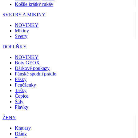
Košile krátký rukáv
SVETRY A MIKINY
NOVINKY
Mikiny
Svetry
DOPLŇKY
NOVINKY
Boty GEOX
Dárkové poukazy
Pánské spodní prádlo
Pásky
Peněženky
Tašky
Čepice
Šály
Plavky
ŽENY
Kraťasy
Džíny