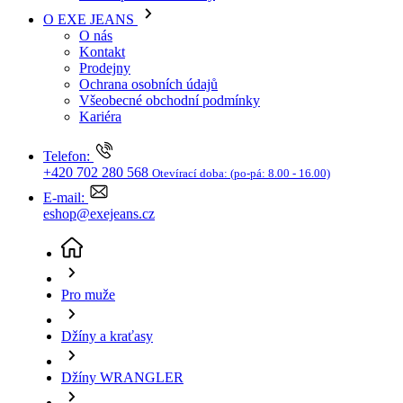
Kariéra
Telefon:
+420 702 280 568
Otevírací doba:
(po-pá: 8.00 - 16.00)
E-mail:
eshop@exejeans.cz
Pro muže
Džíny a kraťasy
Džíny WRANGLER
Pánské džíny WRANGLER Greensboro klasicky
modré-seprané-36/30
(aktuální stránka)