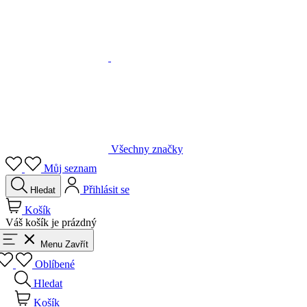
Všechny značky
Můj seznam
Přihlásit se
Hledat
Košík
Váš košík je prázdný
Menu
Zavřít
Oblíbené
Hledat
Košík