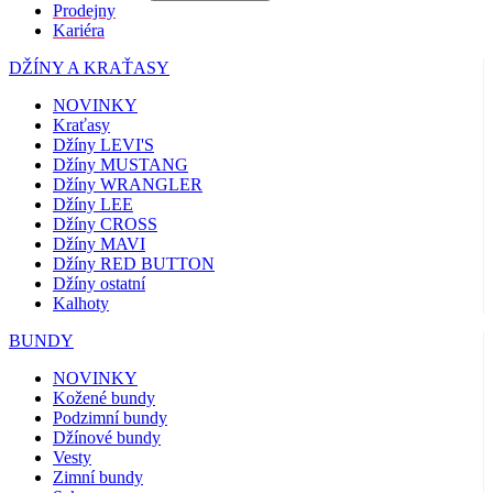
Prodejny
Kariéra
DŽÍNY A KRAŤASY
NOVINKY
Kraťasy
Džíny LEVI'S
Džíny MUSTANG
Džíny WRANGLER
Džíny LEE
Džíny CROSS
Džíny MAVI
Džíny RED BUTTON
Džíny ostatní
Kalhoty
BUNDY
NOVINKY
Kožené bundy
Podzimní bundy
Džínové bundy
Vesty
Zimní bundy