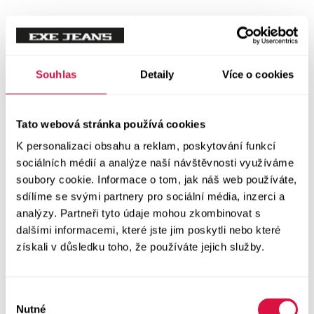
Tílka
Svetry a mikiny
Vše v kategorii Svetry a mikiny
Souhlas
Detaily
Více o cookies
NOVINKY
Mikiny
Tato webová stránka používá cookies
K personalizaci obsahu a reklam, poskytování funkcí
Svetry
sociálních médií a analýze naší návštěvnosti využíváme
soubory cookie. Informace o tom, jak náš web používáte,
Šaty a sukně
sdílíme se svými partnery pro sociální média, inzerci a
Vše v kategorii Šaty a sukně
analýzy. Partneři tyto údaje mohou zkombinovat s
NOVINKY
dalšími informacemi, které jste jim poskytli nebo které
získali v důsledku toho, že používáte jejich služby.
Letní šaty
Podzimní šaty
Výběr
Nutné
souhlasu