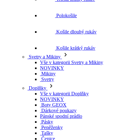
Polokošile
Košile dlouhý rukáv
Košile krátký rukáv
Svetry a Mikiny
Vše v kategorii Svetry a Mikiny
NOVINKY
Mikiny
Svetry
Doplňky
Vše v kategorii Doplňky
NOVINKY
Boty GEOX
Dárkové poukazy
Pánské spodní prádlo
Pásky
Peněženky
Tašky
Čepice