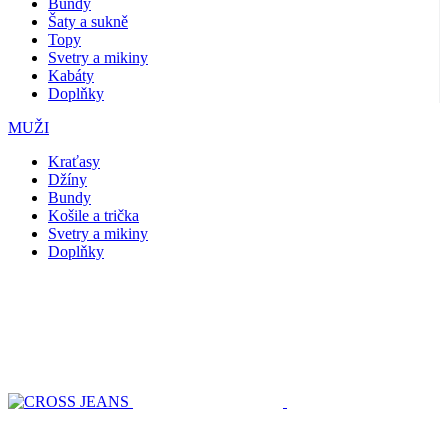
Bundy
Šaty a sukně
Topy
Svetry a mikiny
Kabáty
Doplňky
MUŽI
Kraťasy
Džíny
Bundy
Košile a trička
Svetry a mikiny
Doplňky