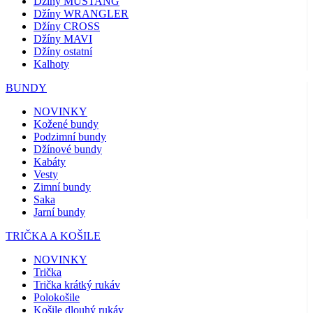
Džíny MUSTANG
Džíny WRANGLER
Džíny CROSS
Džíny MAVI
Džíny ostatní
Kalhoty
BUNDY
NOVINKY
Kožené bundy
Podzimní bundy
Džínové bundy
Kabáty
Vesty
Zimní bundy
Saka
Jarní bundy
TRIČKA A KOŠILE
NOVINKY
Trička
Trička krátký rukáv
Polokošile
Košile dlouhý rukáv