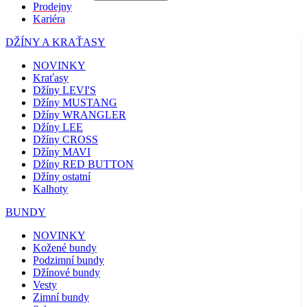
Prodejny
Kariéra
DŽÍNY A KRAŤASY
NOVINKY
Kraťasy
Džíny LEVI'S
Džíny MUSTANG
Džíny WRANGLER
Džíny LEE
Džíny CROSS
Džíny MAVI
Džíny RED BUTTON
Džíny ostatní
Kalhoty
BUNDY
NOVINKY
Kožené bundy
Podzimní bundy
Džínové bundy
Vesty
Zimní bundy