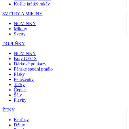
Košile krátký rukáv
SVETRY A MIKINY
NOVINKY
Mikiny
Svetry
DOPLŇKY
NOVINKY
Boty GEOX
Dárkové poukazy
Pánské spodní prádlo
Pásky
Peněženky
Tašky
Čepice
Šály
Plavky
ŽENY
Kraťasy
Džíny