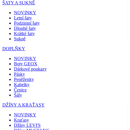
ŠATY A SUKNĚ
NOVINKY
Letní šaty
Podzimní šaty
Dlouhé šaty
Krátké šaty
Sukně
DOPLŇKY
NOVINKY
Boty GEOX
Dárkové poukazy
Pásky
Peněženky
Kabelky
Čepice
Šály
DŽÍNY A KRAŤASY
NOVINKY
Kraťasy
Džíny LEVI'S