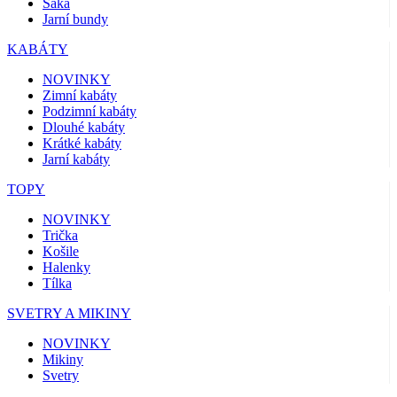
Saka
Jarní bundy
KABÁTY
NOVINKY
Zimní kabáty
Podzimní kabáty
Dlouhé kabáty
Krátké kabáty
Jarní kabáty
TOPY
NOVINKY
Trička
Košile
Halenky
Tílka
SVETRY A MIKINY
NOVINKY
Mikiny
Svetry