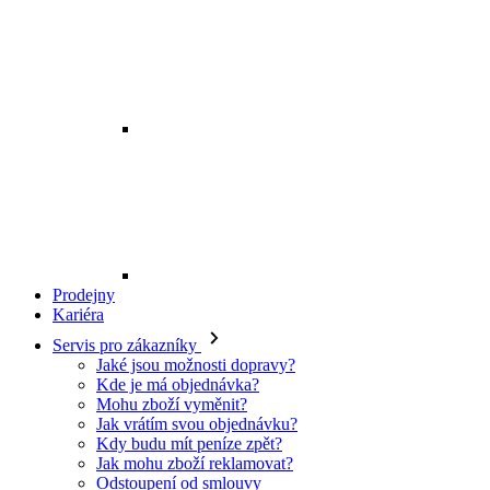
Prodejny
Kariéra
Servis pro zákazníky
Jaké jsou možnosti dopravy?
Kde je má objednávka?
Mohu zboží vyměnit?
Jak vrátím svou objednávku?
Kdy budu mít peníze zpět?
Jak mohu zboží reklamovat?
Odstoupení od smlouvy
O EXE JEANS
O nás
Kontakt
Prodejny
Ochrana osobních údajů
Všeobecné obchodní podmínky