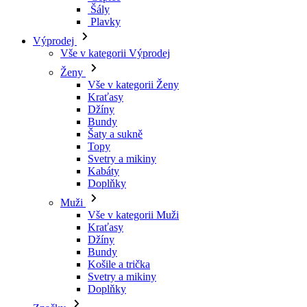
Šály
Plavky
Výprodej
Vše v kategorii Výprodej
Ženy
Vše v kategorii Ženy
Kraťasy
Džíny
Bundy
Šaty a sukně
Topy
Svetry a mikiny
Kabáty
Doplňky
Muži
Vše v kategorii Muži
Kraťasy
Džíny
Bundy
Košile a trička
Svetry a mikiny
Doplňky