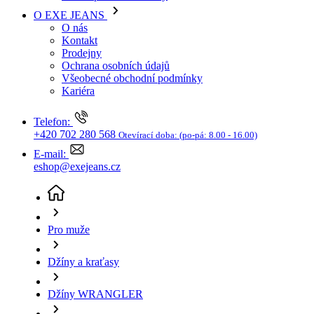
Kariéra
Telefon:
+420 702 280 568
Otevírací doba:
(po-pá: 8.00 - 16.00)
E-mail:
eshop@exejeans.cz
Pro muže
Džíny a kraťasy
Džíny WRANGLER
Pánské džíny WRANGLER Greensboro klasicky
modré-seprané-30/30
(aktuální stránka)