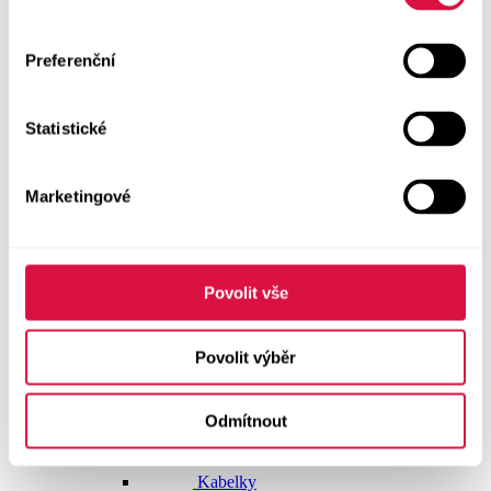
Dlouhé šaty
Preferenční
Krátké šaty
Statistické
Sukně
Doplňky
Marketingové
Vše v kategorii Doplňky
NOVINKY
Boty GEOX
Povolit vše
Dárkové poukazy
Povolit výběr
Pásky
Odmítnout
Peněženky
Kabelky