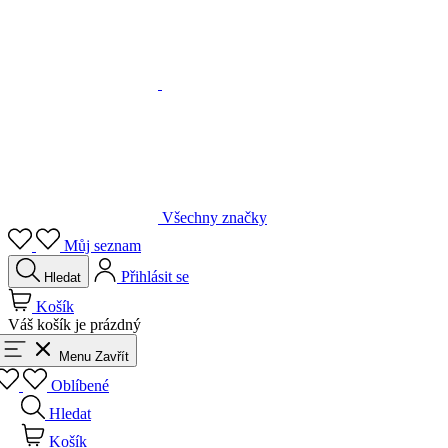
Všechny značky
Můj seznam
Přihlásit se
Hledat
Košík
Váš košík je prázdný
Menu
Zavřít
Oblíbené
Hledat
Košík