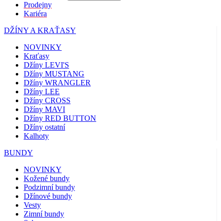
Prodejny
Kariéra
DŽÍNY A KRAŤASY
NOVINKY
Kraťasy
Džíny LEVI'S
Džíny MUSTANG
Džíny WRANGLER
Džíny LEE
Džíny CROSS
Džíny MAVI
Džíny RED BUTTON
Džíny ostatní
Kalhoty
BUNDY
NOVINKY
Kožené bundy
Podzimní bundy
Džínové bundy
Vesty
Zimní bundy