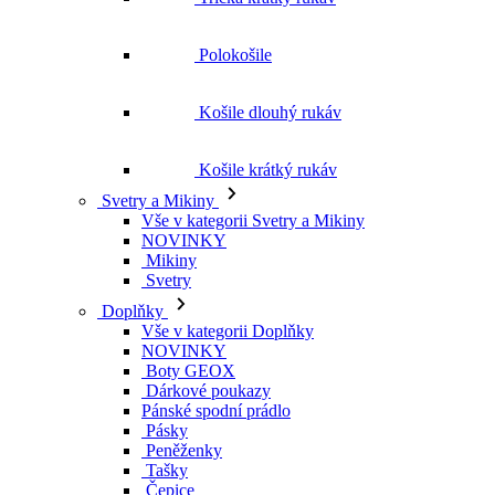
Polokošile
Košile dlouhý rukáv
Košile krátký rukáv
Svetry a Mikiny
Vše v kategorii Svetry a Mikiny
NOVINKY
Mikiny
Svetry
Doplňky
Vše v kategorii Doplňky
NOVINKY
Boty GEOX
Dárkové poukazy
Pánské spodní prádlo
Pásky
Peněženky
Tašky
Čepice