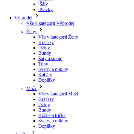
Šály
Plavky
Výprodej
Vše v kategorii Výprodej
Ženy
Vše v kategorii Ženy
Kraťasy
Džíny
Bundy
Šaty a sukně
Topy
Svetry a mikiny
Kabáty
Doplňky
Muži
Vše v kategorii Muži
Kraťasy
Džíny
Bundy
Košile a trička
Svetry a mikiny
Doplňky