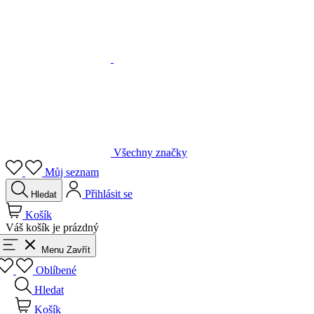
Všechny značky
Můj seznam
Přihlásit se
Hledat
Košík
Váš košík je prázdný
Menu
Zavřít
Oblíbené
Hledat
Košík