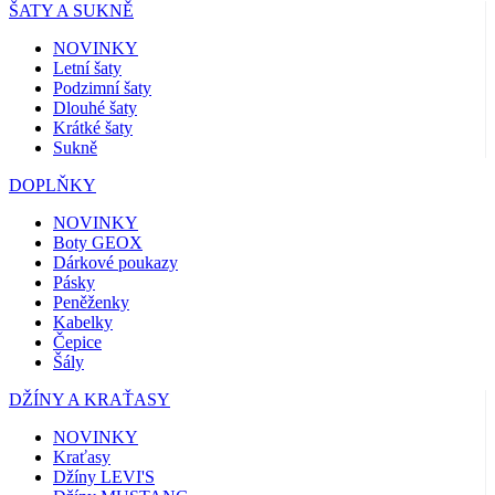
ŠATY A SUKNĚ
NOVINKY
Letní šaty
Podzimní šaty
Dlouhé šaty
Krátké šaty
Sukně
DOPLŇKY
NOVINKY
Boty GEOX
Dárkové poukazy
Pásky
Peněženky
Kabelky
Čepice
Šály
DŽÍNY A KRAŤASY
NOVINKY
Kraťasy
Džíny LEVI'S