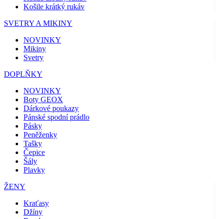
Košile krátký rukáv
SVETRY A MIKINY
NOVINKY
Mikiny
Svetry
DOPLŇKY
NOVINKY
Boty GEOX
Dárkové poukazy
Pánské spodní prádlo
Pásky
Peněženky
Tašky
Čepice
Šály
Plavky
ŽENY
Kraťasy
Džíny