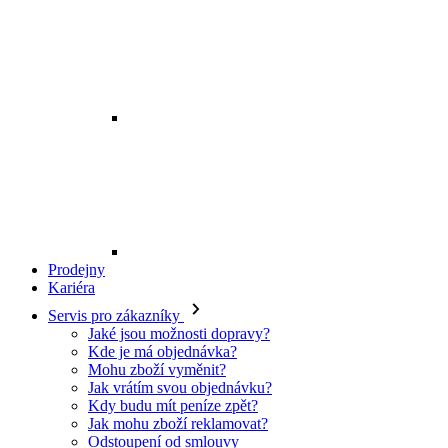
Prodejny
Kariéra
Servis pro zákazníky
Jaké jsou možnosti dopravy?
Kde je má objednávka?
Mohu zboží vyměnit?
Jak vrátím svou objednávku?
Kdy budu mít peníze zpět?
Jak mohu zboží reklamovat?
Odstoupení od smlouvy
O EXE JEANS
O nás
Kontakt
Prodejny
Ochrana osobních údajů
Všeobecné obchodní podmínky