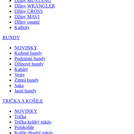
Džíny MUSTANG
Džíny WRANGLER
Džíny CROSS
Džíny MAVI
Džíny ostatní
Kalhoty
BUNDY
NOVINKY
Kožené bundy
Podzimní bundy
Džínové bundy
Kabáty
Vesty
Zimní bundy
Saka
Jarní bundy
TRIČKA A KOŠILE
NOVINKY
Trička
Trička krátký rukáv
Polokošile
Košile dlouhý rukáv