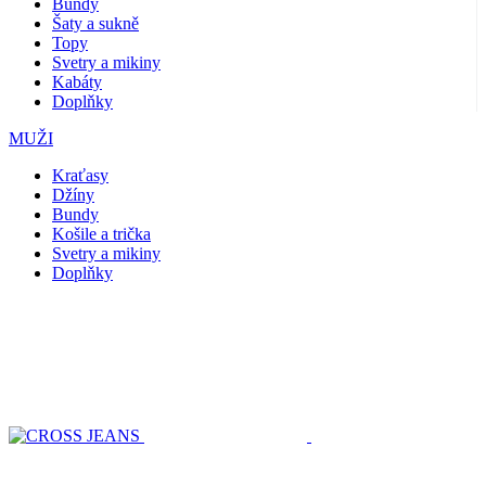
Bundy
Šaty a sukně
Topy
Svetry a mikiny
Kabáty
Doplňky
MUŽI
Kraťasy
Džíny
Bundy
Košile a trička
Svetry a mikiny
Doplňky