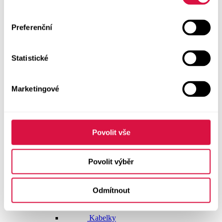
Dlouhé šaty
Preferenční
Krátké šaty
Statistické
Sukně
Doplňky
Marketingové
Vše v kategorii Doplňky
NOVINKY
Boty GEOX
Povolit vše
Dárkové poukazy
Povolit výběr
Pásky
Odmítnout
Peněženky
Kabelky