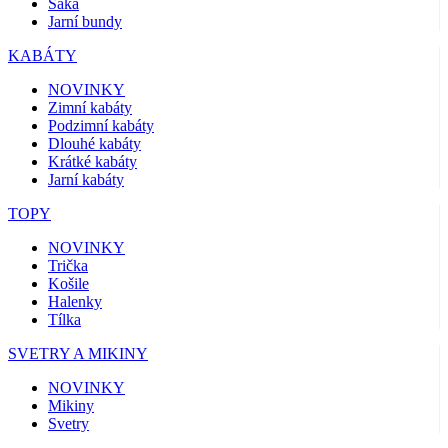
Saka
Jarní bundy
KABÁTY
NOVINKY
Zimní kabáty
Podzimní kabáty
Dlouhé kabáty
Krátké kabáty
Jarní kabáty
TOPY
NOVINKY
Trička
Košile
Halenky
Tílka
SVETRY A MIKINY
NOVINKY
Mikiny
Svetry