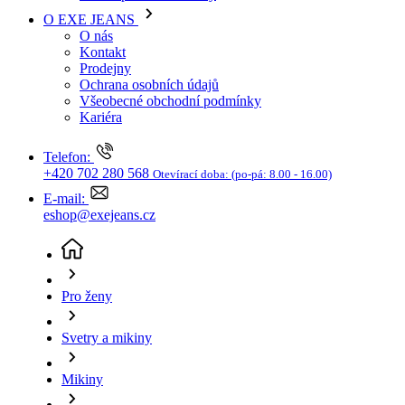
Kariéra
Telefon:
+420 702 280 568
Otevírací doba:
(po-pá: 8.00 - 16.00)
E-mail:
eshop@exejeans.cz
Pro ženy
Svetry a mikiny
Mikiny
Dámská mikina FRANSA červená-XL
(aktuální
stránka)
Sleva SLEVA -55%