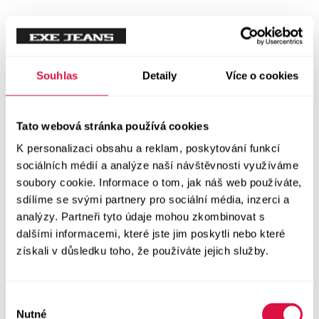
Tílka
Svetry a mikiny
Vše v kategorii Svetry a mikiny
Souhlas
Detaily
Více o cookies
NOVINKY
Mikiny
Tato webová stránka používá cookies
K personalizaci obsahu a reklam, poskytování funkcí
Svetry
sociálních médií a analýze naší návštěvnosti využíváme
soubory cookie. Informace o tom, jak náš web používáte,
Šaty a sukně
sdílíme se svými partnery pro sociální média, inzerci a
Vše v kategorii Šaty a sukně
analýzy. Partneři tyto údaje mohou zkombinovat s
NOVINKY
dalšími informacemi, které jste jim poskytli nebo které
získali v důsledku toho, že používáte jejich služby.
Letní šaty
Podzimní šaty
Výběr
Nutné
souhlasu