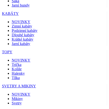
Saka
Jarní bundy
KABÁTY
NOVINKY
Zimní kabáty
Podzimní kabáty
Dlouhé kabáty
Krátké kabáty
Jarní kabáty
TOPY
NOVINKY
Trička
Košile
Halenky
Tílka
SVETRY A MIKINY
NOVINKY
Mikiny
Svetry