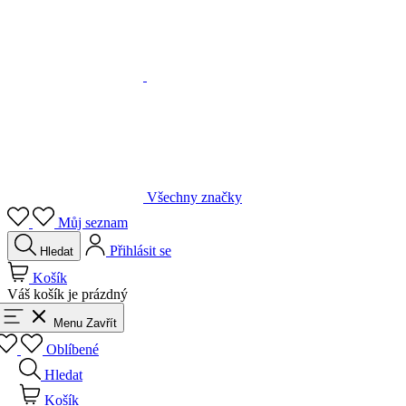
Všechny značky
Můj seznam
Přihlásit se
Hledat
Košík
Váš košík je prázdný
Menu
Zavřít
Oblíbené
Hledat
Košík
Přihlásit se
Zpět