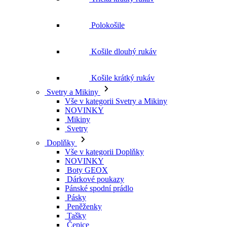
Košile krátký rukáv
Svetry a Mikiny
Vše v kategorii Svetry a Mikiny
NOVINKY
Mikiny
Svetry
Doplňky
Vše v kategorii Doplňky
NOVINKY
Boty GEOX
Dárkové poukazy
Pánské spodní prádlo
Pásky
Peněženky
Tašky
Čepice
Šály
Plavky
Výprodej
Vše v kategorii Výprodej
Ženy
Vše v kategorii Ženy