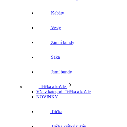
Zimní bundy
Saka
Jarní bundy
Trička a košile
Vše v kategorii Trička a košile
NOVINKY
Trička
Trička krátký rukáv
Polokošile
Košile dlouhý rukáv