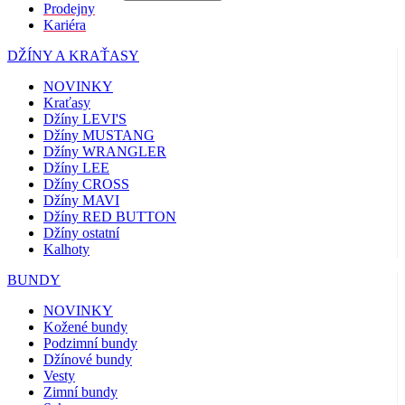
Prodejny
Kariéra
DŽÍNY A KRAŤASY
NOVINKY
Kraťasy
Džíny LEVI'S
Džíny MUSTANG
Džíny WRANGLER
Džíny LEE
Džíny CROSS
Džíny MAVI
Džíny RED BUTTON
Džíny ostatní
Kalhoty
BUNDY
NOVINKY
Kožené bundy
Podzimní bundy
Džínové bundy
Vesty
Zimní bundy