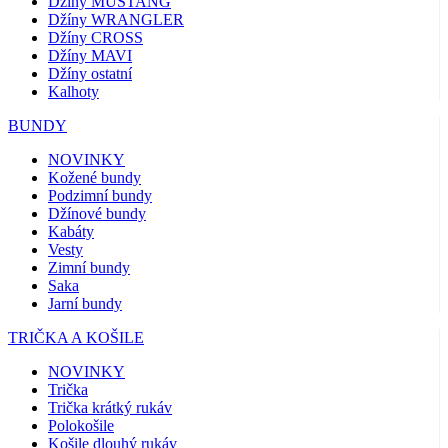
Džíny MUSTANG
Džíny WRANGLER
Džíny CROSS
Džíny MAVI
Džíny ostatní
Kalhoty
BUNDY
NOVINKY
Kožené bundy
Podzimní bundy
Džínové bundy
Kabáty
Vesty
Zimní bundy
Saka
Jarní bundy
TRIČKA A KOŠILE
NOVINKY
Trička
Trička krátký rukáv
Polokošile
Košile dlouhý rukáv