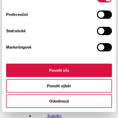
Doplňky
Preferenční
Vše v kategorii Doplňky
NOVINKY
Statistické
Boty GEOX
Dárkové poukazy
Marketingové
Pásky
Peněženky
Povolit vše
Kabelky
Povolit výběr
Čepice
Odmítnout
Šály
Pro muže