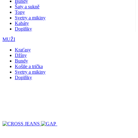
Bundy
Šaty a sukně
Topy
Svetry a mikiny
Kabáty
Doplňky
MUŽI
Kraťasy
Džíny
Bundy
Košile a trička
Svetry a mikiny
Doplňky