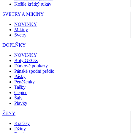
Košile krátký rukáv
SVETRY A MIKINY
NOVINKY
Mikiny
Svetry
DOPLŇKY
NOVINKY
Boty GEOX
Dárkové poukazy
Pánské spodní prádlo
Pásky
Peněženky
Tašky
Čepice
Šály
Plavky
ŽENY
Kraťasy
Džíny