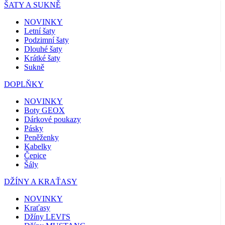
ŠATY A SUKNĚ
NOVINKY
Letní šaty
Podzimní šaty
Dlouhé šaty
Krátké šaty
Sukně
DOPLŇKY
NOVINKY
Boty GEOX
Dárkové poukazy
Pásky
Peněženky
Kabelky
Čepice
Šály
DŽÍNY A KRAŤASY
NOVINKY
Kraťasy
Džíny LEVI'S