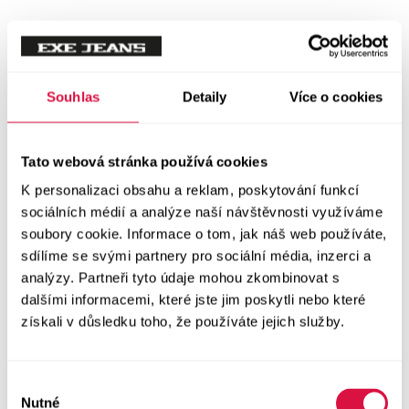
Mikiny
Svetry
Souhlas
Detaily
Více o cookies
Šaty a sukně
Vše v kategorii Šaty a sukně
Tato webová stránka používá cookies
NOVINKY
K personalizaci obsahu a reklam, poskytování funkcí
Letní šaty
sociálních médií a analýze naší návštěvnosti využíváme
soubory cookie. Informace o tom, jak náš web používáte,
sdílíme se svými partnery pro sociální média, inzerci a
Podzimní šaty
analýzy. Partneři tyto údaje mohou zkombinovat s
dalšími informacemi, které jste jim poskytli nebo které
Dlouhé šaty
získali v důsledku toho, že používáte jejich služby.
Krátké šaty
Výběr
Sukně
Nutné
souhlasu