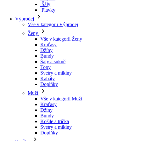
Kraťasy
Džíny
Bundy
Šaty a sukně
Topy
Svetry a mikiny
Kabáty
Doplňky
Muži
Vše v kategorii Muži
Kraťasy
Džíny
Bundy
Košile a trička
Svetry a mikiny
Doplňky
Značky
Všechny značky Značky