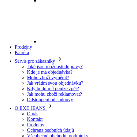
Mohu zboží vyměnit?
Jak vrátím svou objednávku?
Kdy budu mít peníze zpět?
Jak mohu zboží reklamovat?
Odstoupení od smlouvy
O EXE JEANS
O nás
Kontakt
Prodejny
Ochrana osobních údajů
Všeobecné obchodní podmínky
Kariéra
Telefon:
+420 702 280 568
Otevírací doba:
(po-pá: 8.00 - 16.00)
E-mail:
eshop@exejeans.cz
Pro ženy