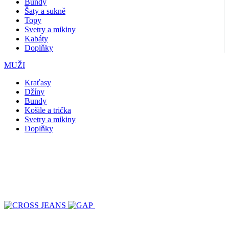
Bundy
Šaty a sukně
Topy
Svetry a mikiny
Kabáty
Doplňky
MUŽI
Kraťasy
Džíny
Bundy
Košile a trička
Svetry a mikiny
Doplňky