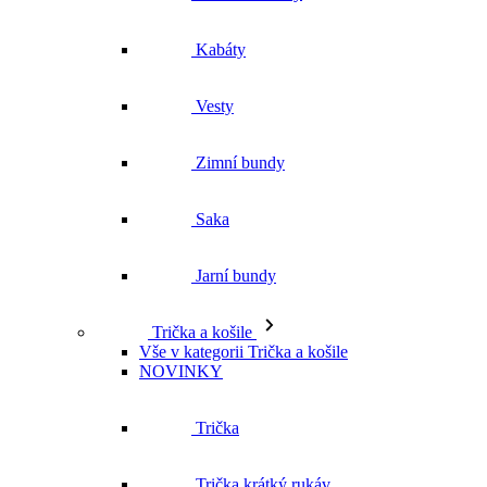
Zimní bundy
Saka
Jarní bundy
Trička a košile
Vše v kategorii Trička a košile
NOVINKY
Trička
Trička krátký rukáv
Polokošile
Košile dlouhý rukáv