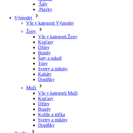
Kraťasy
Džíny
Bundy
Šaty a sukně
Topy
Svetry a mikiny
Kabáty
Doplňky
Muži
Vše v kategorii Muži
Kraťasy
Džíny
Bundy
Košile a trička
Svetry a mikiny
Doplňky
Značky
Všechny značky Značky