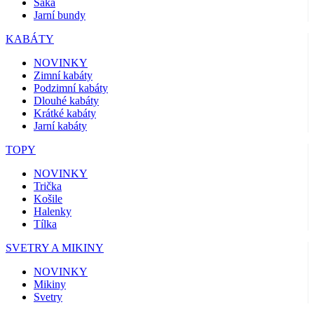
Saka
Jarní bundy
KABÁTY
NOVINKY
Zimní kabáty
Podzimní kabáty
Dlouhé kabáty
Krátké kabáty
Jarní kabáty
TOPY
NOVINKY
Trička
Košile
Halenky
Tílka
SVETRY A MIKINY
NOVINKY
Mikiny
Svetry