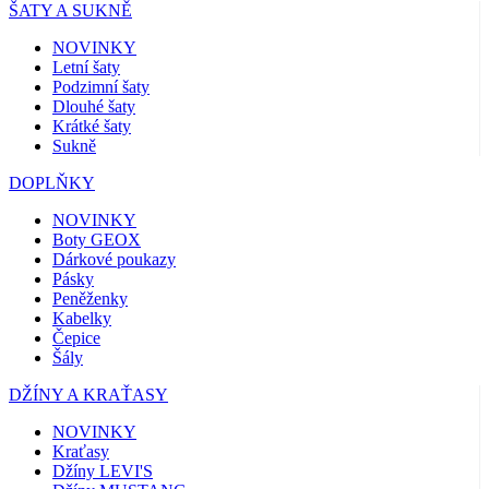
ŠATY A SUKNĚ
NOVINKY
Letní šaty
Podzimní šaty
Dlouhé šaty
Krátké šaty
Sukně
DOPLŇKY
NOVINKY
Boty GEOX
Dárkové poukazy
Pásky
Peněženky
Kabelky
Čepice
Šály
DŽÍNY A KRAŤASY
NOVINKY
Kraťasy
Džíny LEVI'S