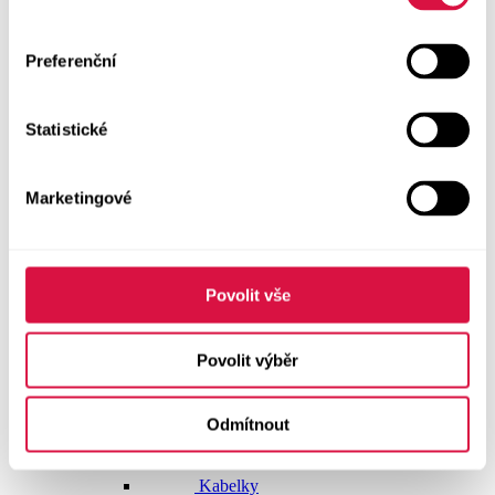
Doplňky
Preferenční
Vše v kategorii Doplňky
NOVINKY
Statistické
Boty GEOX
Dárkové poukazy
Marketingové
Pásky
Peněženky
Povolit vše
Kabelky
Povolit výběr
Čepice
Odmítnout
Šály
Pro muže