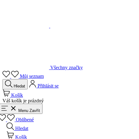
Všechny značky
Můj seznam
Přihlásit se
Hledat
Košík
Váš košík je prázdný
Menu
Zavřít
Oblíbené
Hledat
Košík
Přihlásit se
Zpět