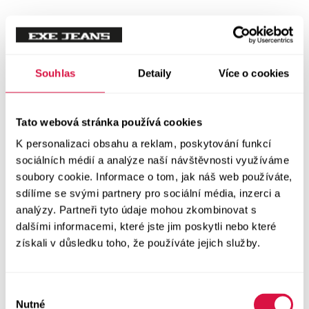
Mikiny
Svetry
Souhlas
Detaily
Více o cookies
Šaty a sukně
Vše v kategorii Šaty a sukně
Tato webová stránka používá cookies
NOVINKY
K personalizaci obsahu a reklam, poskytování funkcí
Letní šaty
sociálních médií a analýze naší návštěvnosti využíváme
soubory cookie. Informace o tom, jak náš web používáte,
sdílíme se svými partnery pro sociální média, inzerci a
Podzimní šaty
analýzy. Partneři tyto údaje mohou zkombinovat s
dalšími informacemi, které jste jim poskytli nebo které
Dlouhé šaty
získali v důsledku toho, že používáte jejich služby.
Krátké šaty
Výběr
Sukně
Nutné
souhlasu