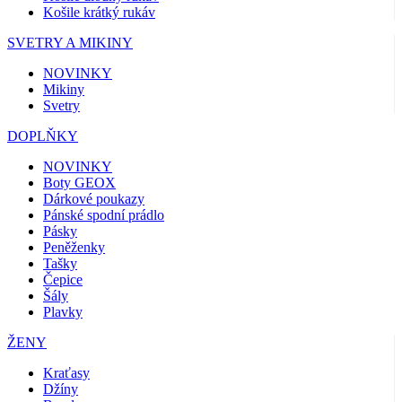
Košile krátký rukáv
SVETRY A MIKINY
NOVINKY
Mikiny
Svetry
DOPLŇKY
NOVINKY
Boty GEOX
Dárkové poukazy
Pánské spodní prádlo
Pásky
Peněženky
Tašky
Čepice
Šály
Plavky
ŽENY
Kraťasy
Džíny