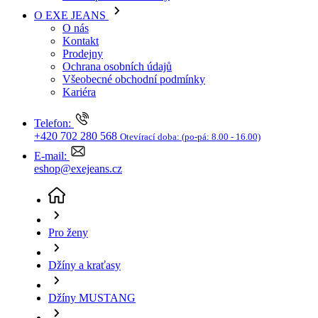
Kariéra
Telefon:
+420 702 280 568
Otevírací doba:
(po-pá: 8.00 - 16.00)
E-mail:
eshop@exejeans.cz
Pro ženy
Džíny a kraťasy
Džíny MUSTANG
Dámské džíny MUSTANG Crosby Relaxed Straight
klasicky modré-seprané
(aktuální stránka)