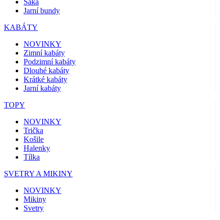
Saka
Jarní bundy
KABÁTY
NOVINKY
Zimní kabáty
Podzimní kabáty
Dlouhé kabáty
Krátké kabáty
Jarní kabáty
TOPY
NOVINKY
Trička
Košile
Halenky
Tílka
SVETRY A MIKINY
NOVINKY
Mikiny
Svetry