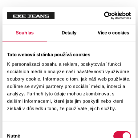
Tílka
Svetry a mikiny
Vše v kategorii Svetry a mikiny
Souhlas
Detaily
Více o cookies
NOVINKY
Mikiny
Tato webová stránka používá cookies
K personalizaci obsahu a reklam, poskytování funkcí
Svetry
sociálních médií a analýze naší návštěvnosti využíváme
soubory cookie. Informace o tom, jak náš web používáte,
Šaty a sukně
sdílíme se svými partnery pro sociální média, inzerci a
Vše v kategorii Šaty a sukně
analýzy. Partneři tyto údaje mohou zkombinovat s
NOVINKY
dalšími informacemi, které jste jim poskytli nebo které
získali v důsledku toho, že používáte jejich služby.
Letní šaty
Podzimní šaty
Výběr
Nutné
souhlasu