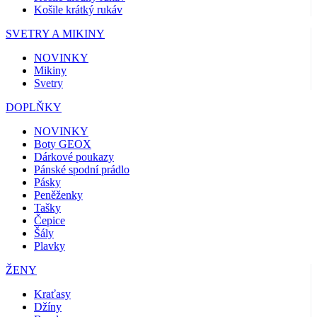
Košile krátký rukáv
SVETRY A MIKINY
NOVINKY
Mikiny
Svetry
DOPLŇKY
NOVINKY
Boty GEOX
Dárkové poukazy
Pánské spodní prádlo
Pásky
Peněženky
Tašky
Čepice
Šály
Plavky
ŽENY
Kraťasy
Džíny