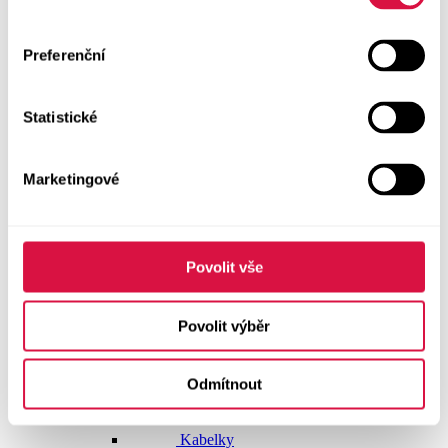
Dlouhé šaty
Preferenční
Krátké šaty
Statistické
Sukně
Doplňky
Marketingové
Vše v kategorii Doplňky
NOVINKY
Boty GEOX
Povolit vše
Dárkové poukazy
Povolit výběr
Pásky
Odmítnout
Peněženky
Kabelky