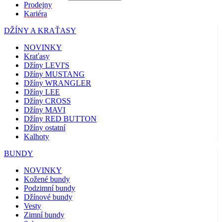
Prodejny
Kariéra
DŽÍNY A KRAŤASY
NOVINKY
Kraťasy
Džíny LEVI'S
Džíny MUSTANG
Džíny WRANGLER
Džíny LEE
Džíny CROSS
Džíny MAVI
Džíny RED BUTTON
Džíny ostatní
Kalhoty
BUNDY
NOVINKY
Kožené bundy
Podzimní bundy
Džínové bundy
Vesty
Zimní bundy