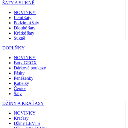
ŠATY A SUKNĚ
NOVINKY
Letní šaty
Podzimní šaty
Dlouhé šaty
Krátké šaty
Sukně
DOPLŇKY
NOVINKY
Boty GEOX
Dárkové poukazy
Pásky
Peněženky
Kabelky
Čepice
Šály
DŽÍNY A KRAŤASY
NOVINKY
Kraťasy
Džíny LEVI'S