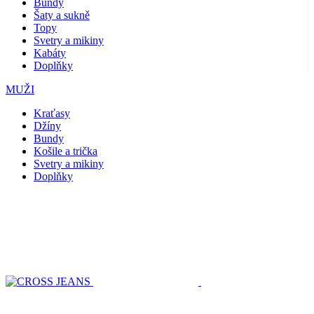
Bundy
Šaty a sukně
Topy
Svetry a mikiny
Kabáty
Doplňky
MUŽI
Kraťasy
Džíny
Bundy
Košile a trička
Svetry a mikiny
Doplňky