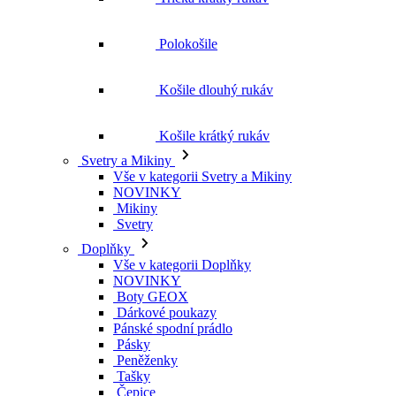
Polokošile
Košile dlouhý rukáv
Košile krátký rukáv
Svetry a Mikiny
Vše v kategorii Svetry a Mikiny
NOVINKY
Mikiny
Svetry
Doplňky
Vše v kategorii Doplňky
NOVINKY
Boty GEOX
Dárkové poukazy
Pánské spodní prádlo
Pásky
Peněženky
Tašky
Čepice