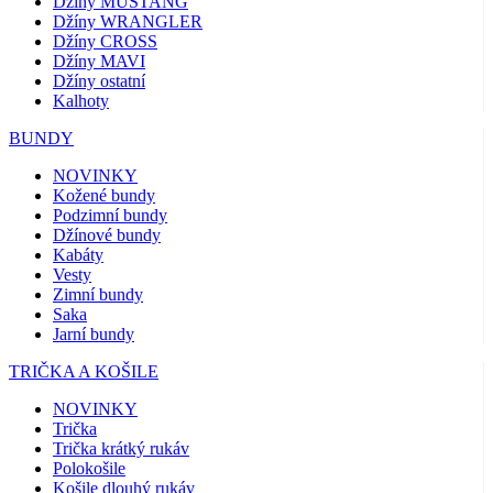
Džíny MUSTANG
Džíny WRANGLER
Džíny CROSS
Džíny MAVI
Džíny ostatní
Kalhoty
BUNDY
NOVINKY
Kožené bundy
Podzimní bundy
Džínové bundy
Kabáty
Vesty
Zimní bundy
Saka
Jarní bundy
TRIČKA A KOŠILE
NOVINKY
Trička
Trička krátký rukáv
Polokošile
Košile dlouhý rukáv