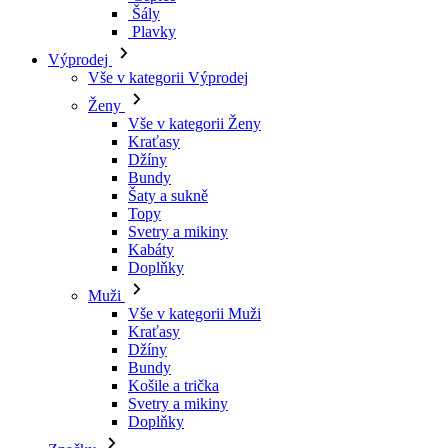
Šály
Plavky
Výprodej
Vše v kategorii Výprodej
Ženy
Vše v kategorii Ženy
Kraťasy
Džíny
Bundy
Šaty a sukně
Topy
Svetry a mikiny
Kabáty
Doplňky
Muži
Vše v kategorii Muži
Kraťasy
Džíny
Bundy
Košile a trička
Svetry a mikiny
Doplňky