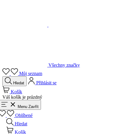
Všechny značky
Můj seznam
Přihlásit se
Hledat
Košík
Váš košík je prázdný
Menu
Zavřít
Oblíbené
Hledat
Košík