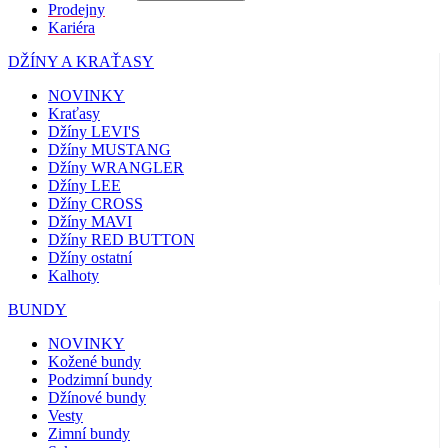
Prodejny
Kariéra
DŽÍNY A KRAŤASY
NOVINKY
Kraťasy
Džíny LEVI'S
Džíny MUSTANG
Džíny WRANGLER
Džíny LEE
Džíny CROSS
Džíny MAVI
Džíny RED BUTTON
Džíny ostatní
Kalhoty
BUNDY
NOVINKY
Kožené bundy
Podzimní bundy
Džínové bundy
Vesty
Zimní bundy