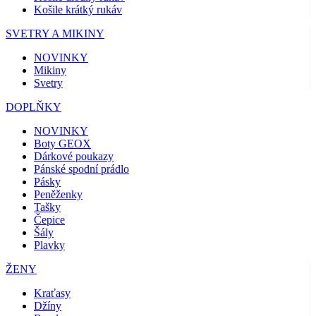
Košile krátký rukáv
SVETRY A MIKINY
NOVINKY
Mikiny
Svetry
DOPLŇKY
NOVINKY
Boty GEOX
Dárkové poukazy
Pánské spodní prádlo
Pásky
Peněženky
Tašky
Čepice
Šály
Plavky
ŽENY
Kraťasy
Džíny