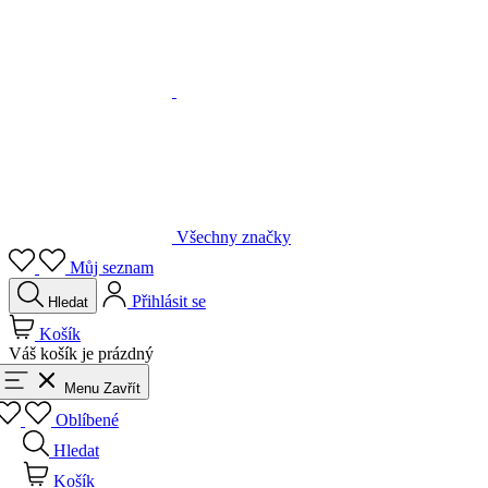
Všechny značky
Můj seznam
Přihlásit se
Hledat
Košík
Váš košík je prázdný
Menu
Zavřít
Oblíbené
Hledat
Košík