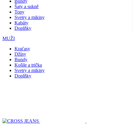
Bundy
Šaty a sukně
Topy
Svetry a mikiny
Kabáty
Doplňky
MUŽI
Kraťasy
Džíny
Bundy
Košile a trička
Svetry a mikiny
Doplňky