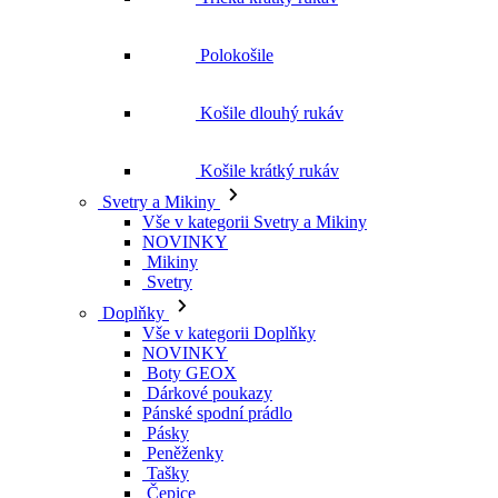
Polokošile
Košile dlouhý rukáv
Košile krátký rukáv
Svetry a Mikiny
Vše v kategorii Svetry a Mikiny
NOVINKY
Mikiny
Svetry
Doplňky
Vše v kategorii Doplňky
NOVINKY
Boty GEOX
Dárkové poukazy
Pánské spodní prádlo
Pásky
Peněženky
Tašky
Čepice