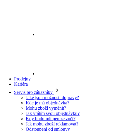
Prodejny
Kariéra
Servis pro zákazníky
Jaké jsou možnosti dopravy?
Kde je má objednávka?
Mohu zboží vyměnit?
Jak vrátím svou objednávku?
Kdy budu mít peníze zpět?
Jak mohu zboží reklamovat?
Odstoupení od smlouvy
O EXE JEANS
O nás
Kontakt
Prodejny
Ochrana osobních údajů
Všeobecné obchodní podmínky