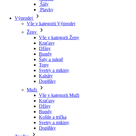
Šály
Plavky
Výprodej
Vše v kategorii Výprodej
Ženy
Vše v kategorii Ženy
Kraťasy
Džíny
Bundy
Šaty a sukně
Topy
Svetry a mikiny
Kabáty
Doplňky
Muži
Vše v kategorii Muži
Kraťasy
Džíny
Bundy
Košile a trička
Svetry a mikiny
Doplňky