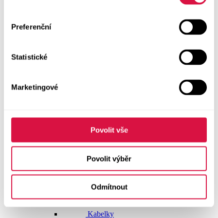
Dlouhé šaty
Preferenční
Krátké šaty
Statistické
Sukně
Doplňky
Marketingové
Vše v kategorii Doplňky
NOVINKY
Boty GEOX
Povolit vše
Dárkové poukazy
Povolit výběr
Pásky
Odmítnout
Peněženky
Kabelky