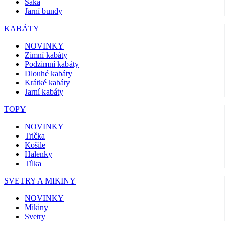
Saka
Jarní bundy
KABÁTY
NOVINKY
Zimní kabáty
Podzimní kabáty
Dlouhé kabáty
Krátké kabáty
Jarní kabáty
TOPY
NOVINKY
Trička
Košile
Halenky
Tílka
SVETRY A MIKINY
NOVINKY
Mikiny
Svetry