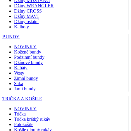
Džíny MUSTANG
Džíny WRANGLER
Džíny CROSS
Džíny MAVI
Džíny ostatní
Kalhoty
BUNDY
NOVINKY
Kožené bundy
Podzimní bundy
Džínové bundy
Kabáty
Vesty
Zimní bundy
Saka
Jarní bundy
TRIČKA A KOŠILE
NOVINKY
Trička
Trička krátký rukáv
Polokošile
Košile dlouhý rukáv