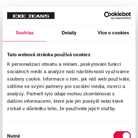
Tílka
Svetry a mikiny
Vše v kategorii Svetry a mikiny
Souhlas
Detaily
Více o cookies
NOVINKY
Mikiny
Tato webová stránka používá cookies
K personalizaci obsahu a reklam, poskytování funkcí
Svetry
sociálních médií a analýze naší návštěvnosti využíváme
soubory cookie. Informace o tom, jak náš web používáte,
Šaty a sukně
sdílíme se svými partnery pro sociální média, inzerci a
Vše v kategorii Šaty a sukně
analýzy. Partneři tyto údaje mohou zkombinovat s
NOVINKY
dalšími informacemi, které jste jim poskytli nebo které
získali v důsledku toho, že používáte jejich služby.
Letní šaty
Podzimní šaty
Výběr
Nutné
souhlasu