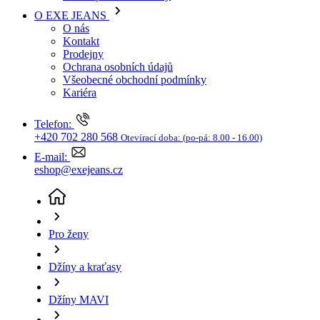
Kariéra
Telefon:
+420 702 280 568
Otevírací doba:
(po-pá: 8.00 - 16.00)
E-mail:
eshop@exejeans.cz
Pro ženy
Džíny a kraťasy
Džíny MAVI
DÁMSKÉ JEANS MAVI 26456 - 34/30
(aktuální
stránka)