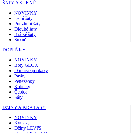
ŠATY A SUKNĚ
NOVINKY
Letní šaty
Podzimní šaty
Dlouhé šaty
Krátké šaty
Sukně
DOPLŇKY
NOVINKY
Boty GEOX
Dárkové poukazy
Pásky
Peněženky
Kabelky
Čepice
Šály
DŽÍNY A KRAŤASY
NOVINKY
Kraťasy
Džíny LEVI'S