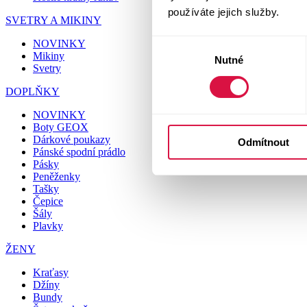
používáte jejich služby.
SVETRY A MIKINY
NOVINKY
Výběr
Mikiny
Nutné
souhlasu
Svetry
DOPLŇKY
NOVINKY
Boty GEOX
Dárkové poukazy
Odmítnout
Pánské spodní prádlo
Pásky
Peněženky
Tašky
Čepice
Šály
Plavky
ŽENY
Kraťasy
Džíny
Bundy