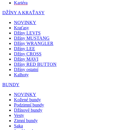
Kariéra
DŽÍNY A KRAŤASY
NOVINKY
Kraťasy
Džíny LEVI'S
Džíny MUSTANG
Džíny WRANGLER
Džíny LEE
Džíny CROSS
Džíny MAVI
Džíny RED BUTTON
Džíny ostatní
Kalhoty
BUNDY
NOVINKY
Kožené bundy
Podzimní bundy
Džínové bundy
Vesty
Zimní bundy
Saka