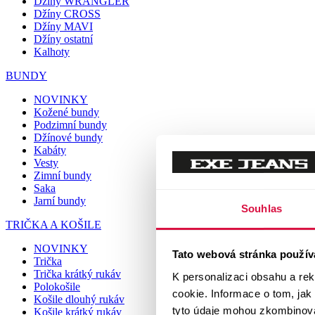
Džíny WRANGLER
Džíny CROSS
Džíny MAVI
Džíny ostatní
Kalhoty
BUNDY
NOVINKY
Kožené bundy
Podzimní bundy
Džínové bundy
Kabáty
Vesty
Zimní bundy
Saka
Jarní bundy
Souhlas
TRIČKA A KOŠILE
NOVINKY
Tato webová stránka použív
Trička
Trička krátký rukáv
K personalizaci obsahu a re
Polokošile
cookie. Informace o tom, jak
Košile dlouhý rukáv
tyto údaje mohou zkombinovat
Košile krátký rukáv