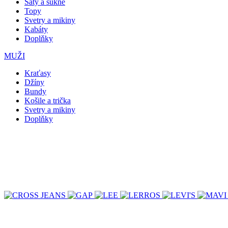
Šaty a sukně
Topy
Svetry a mikiny
Kabáty
Doplňky
MUŽI
Kraťasy
Džíny
Bundy
Košile a trička
Svetry a mikiny
Doplňky