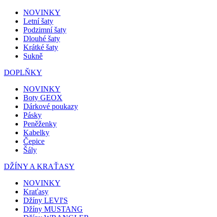
NOVINKY
Letní šaty
Podzimní šaty
Dlouhé šaty
Krátké šaty
Sukně
DOPLŇKY
NOVINKY
Boty GEOX
Dárkové poukazy
Pásky
Peněženky
Kabelky
Čepice
Šály
DŽÍNY A KRAŤASY
NOVINKY
Kraťasy
Džíny LEVI'S
Džíny MUSTANG