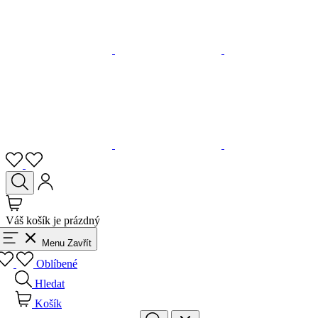
Váš košík je prázdný
Menu
Zavřít
Oblíbené
Hledat
Košík