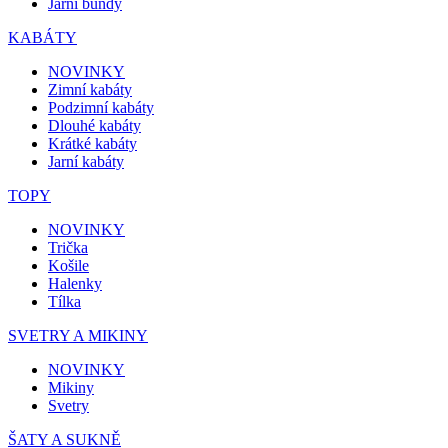
Jarní bundy
KABÁTY
NOVINKY
Zimní kabáty
Podzimní kabáty
Dlouhé kabáty
Krátké kabáty
Jarní kabáty
TOPY
NOVINKY
Trička
Košile
Halenky
Tílka
SVETRY A MIKINY
NOVINKY
Mikiny
Svetry
ŠATY A SUKNĚ