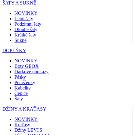
ŠATY A SUKNĚ
NOVINKY
Letní šaty
Podzimní šaty
Dlouhé šaty
Krátké šaty
Sukně
DOPLŇKY
NOVINKY
Boty GEOX
Dárkové poukazy
Pásky
Peněženky
Kabelky
Čepice
Šály
DŽÍNY A KRAŤASY
NOVINKY
Kraťasy
Džíny LEVI'S