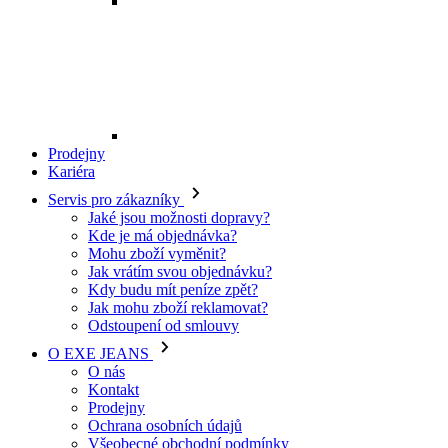
Mohu zboží vyměnit?
Jak vrátím svou objednávku?
Kdy budu mít peníze zpět?
Jak mohu zboží reklamovat?
Odstoupení od smlouvy
O EXE JEANS
O nás
Kontakt
Prodejny
Ochrana osobních údajů
Všeobecné obchodní podmínky
Kariéra
Telefon:
+420 702 280 568
Otevírací doba:
(po-pá: 8.00 - 16.00)
E-mail:
eshop@exejeans.cz
Pro ženy