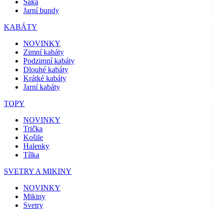
Saka
Jarní bundy
KABÁTY
NOVINKY
Zimní kabáty
Podzimní kabáty
Dlouhé kabáty
Krátké kabáty
Jarní kabáty
TOPY
NOVINKY
Trička
Košile
Halenky
Tílka
SVETRY A MIKINY
NOVINKY
Mikiny
Svetry