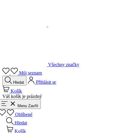
Všechny značky
Můj seznam
Přihlásit se
Hledat
Košík
Váš košík je prázdný
Menu
Zavřít
Oblíbené
Hledat
Košík
Přihlásit se
Zpět