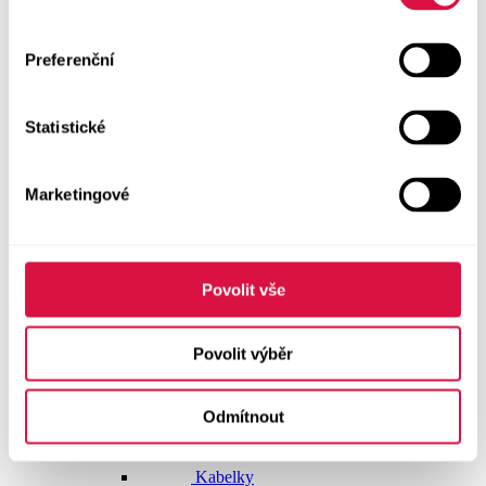
Doplňky
Preferenční
Vše v kategorii Doplňky
NOVINKY
Statistické
Boty GEOX
Dárkové poukazy
Marketingové
Pásky
Peněženky
Povolit vše
Kabelky
Povolit výběr
Čepice
Odmítnout
Šály
Pro muže