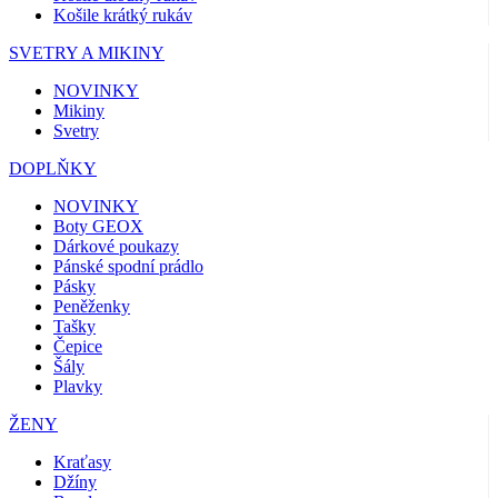
Košile krátký rukáv
SVETRY A MIKINY
NOVINKY
Mikiny
Svetry
DOPLŇKY
NOVINKY
Boty GEOX
Dárkové poukazy
Pánské spodní prádlo
Pásky
Peněženky
Tašky
Čepice
Šály
Plavky
ŽENY
Kraťasy
Džíny