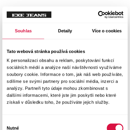
Mikiny
Svetry
Souhlas
Detaily
Více o cookies
Šaty a sukně
Vše v kategorii Šaty a sukně
Tato webová stránka používá cookies
NOVINKY
K personalizaci obsahu a reklam, poskytování funkcí
Letní šaty
sociálních médií a analýze naší návštěvnosti využíváme
soubory cookie. Informace o tom, jak náš web používáte,
sdílíme se svými partnery pro sociální média, inzerci a
Podzimní šaty
analýzy. Partneři tyto údaje mohou zkombinovat s
dalšími informacemi, které jste jim poskytli nebo které
Dlouhé šaty
získali v důsledku toho, že používáte jejich služby.
Krátké šaty
Výběr
Sukně
Nutné
souhlasu