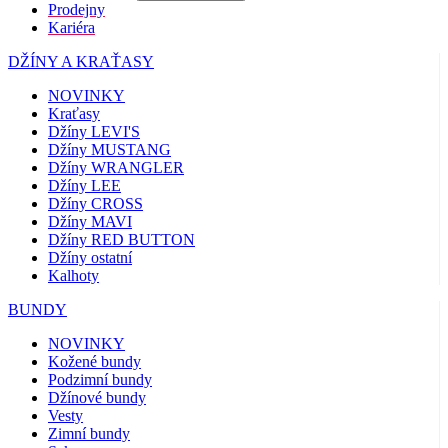
Prodejny
Kariéra
DŽÍNY A KRAŤASY
NOVINKY
Kraťasy
Džíny LEVI'S
Džíny MUSTANG
Džíny WRANGLER
Džíny LEE
Džíny CROSS
Džíny MAVI
Džíny RED BUTTON
Džíny ostatní
Kalhoty
BUNDY
NOVINKY
Kožené bundy
Podzimní bundy
Džínové bundy
Vesty
Zimní bundy