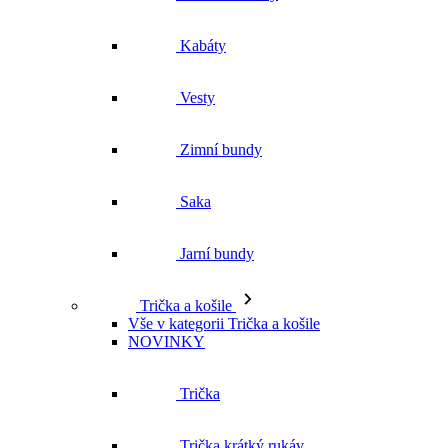
Zimní bundy
Saka
Jarní bundy
Trička a košile
Vše v kategorii Trička a košile
NOVINKY
Trička
Trička krátký rukáv
Polokošile
Košile dlouhý rukáv