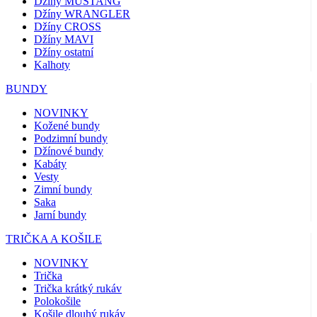
Džíny MUSTANG
Džíny WRANGLER
Džíny CROSS
Džíny MAVI
Džíny ostatní
Kalhoty
BUNDY
NOVINKY
Kožené bundy
Podzimní bundy
Džínové bundy
Kabáty
Vesty
Zimní bundy
Saka
Jarní bundy
TRIČKA A KOŠILE
NOVINKY
Trička
Trička krátký rukáv
Polokošile
Košile dlouhý rukáv