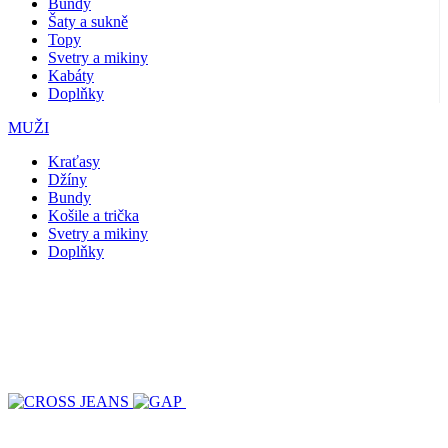
Bundy
Šaty a sukně
Topy
Svetry a mikiny
Kabáty
Doplňky
MUŽI
Kraťasy
Džíny
Bundy
Košile a trička
Svetry a mikiny
Doplňky