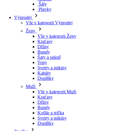
Kraťasy
Džíny
Bundy
Šaty a sukně
Topy
Svetry a mikiny
Kabáty
Doplňky
Muži
Vše v kategorii Muži
Kraťasy
Džíny
Bundy
Košile a trička
Svetry a mikiny
Doplňky
Značky
Všechny značky Značky