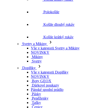
Košile krátký rukáv
Svetry a Mikiny
Vše v kategorii Svetry a Mikiny
NOVINKY
Mikiny
Svetry
Doplňky
Vše v kategorii Doplňky
NOVINKY
Boty GEOX
Dárkové poukazy
Pánské spodní prádlo
Pásky
Peněženky
Tašky
Čepice
Šály
Plavky
Výprodej
Vše v kategorii Výprodej
Ženy
Vše v kategorii Ženy