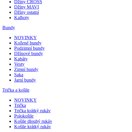
Džíny CROSS
Džíny MAVI
Džíny ostatní
Kalhoty
Bundy
NOVINKY
Kožené bundy
Podzimní bundy
Džínové bundy
Kabáty
Vesty
Zimní bundy
Saka
Jarní bundy
Trička a košile
NOVINKY
Trička
Trička krátký rukáv
Polokošile
Košile dlouhý rukáv
Košile krátký rukáv