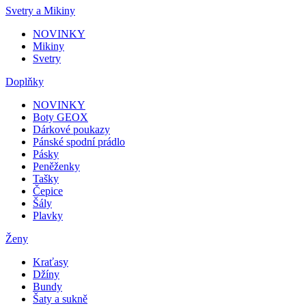
Svetry a Mikiny
NOVINKY
Mikiny
Svetry
Doplňky
NOVINKY
Boty GEOX
Dárkové poukazy
Pánské spodní prádlo
Pásky
Peněženky
Tašky
Čepice
Šály
Plavky
Ženy
Kraťasy
Džíny
Bundy
Šaty a sukně