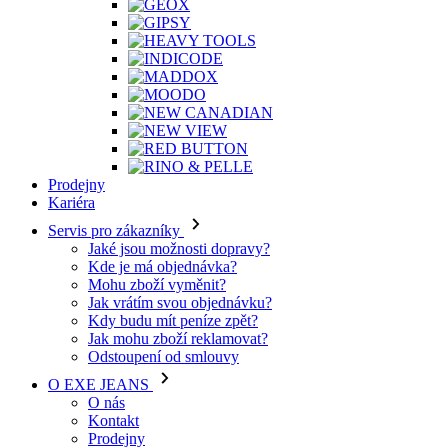
Prodejny
Kariéra
Servis pro zákazníky
Jaké jsou možnosti dopravy?
Kde je má objednávka?
Mohu zboží vyměnit?
Jak vrátím svou objednávku?
Kdy budu mít peníze zpět?
Jak mohu zboží reklamovat?
Odstoupení od smlouvy
O EXE JEANS
O nás
Kontakt
Prodejny
Ochrana osobních údajů
Všeobecné obchodní podmínky