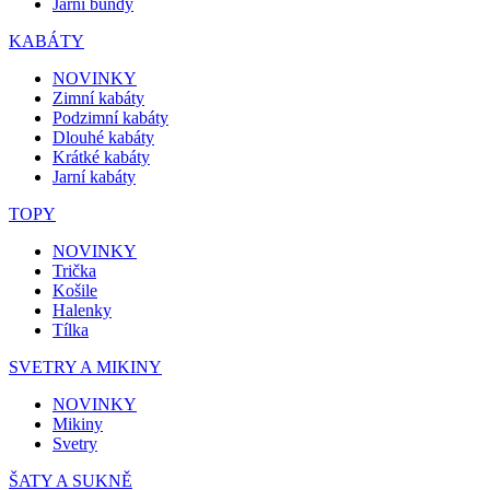
Jarní bundy
KABÁTY
NOVINKY
Zimní kabáty
Podzimní kabáty
Dlouhé kabáty
Krátké kabáty
Jarní kabáty
TOPY
NOVINKY
Trička
Košile
Halenky
Tílka
SVETRY A MIKINY
NOVINKY
Mikiny
Svetry
ŠATY A SUKNĚ