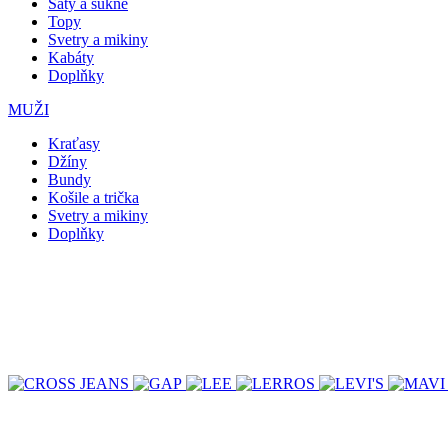
Šaty a sukně
Topy
Svetry a mikiny
Kabáty
Doplňky
MUŽI
Kraťasy
Džíny
Bundy
Košile a trička
Svetry a mikiny
Doplňky