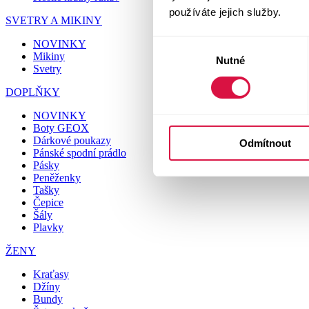
používáte jejich služby.
SVETRY A MIKINY
NOVINKY
Výběr
Mikiny
Nutné
souhlasu
Svetry
DOPLŇKY
NOVINKY
Boty GEOX
Dárkové poukazy
Odmítnout
Pánské spodní prádlo
Pásky
Peněženky
Tašky
Čepice
Šály
Plavky
ŽENY
Kraťasy
Džíny
Bundy