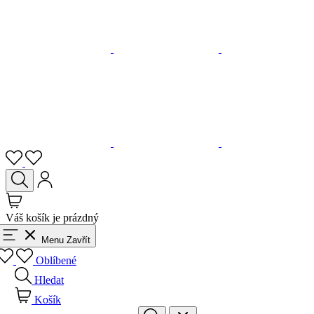
Váš košík je prázdný
Menu
Zavřít
Oblíbené
Hledat
Košík