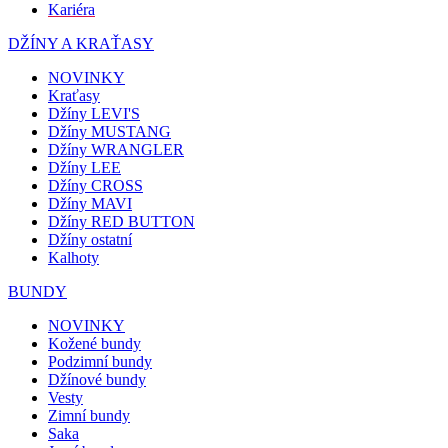
Kariéra
DŽÍNY A KRAŤASY
NOVINKY
Kraťasy
Džíny LEVI'S
Džíny MUSTANG
Džíny WRANGLER
Džíny LEE
Džíny CROSS
Džíny MAVI
Džíny RED BUTTON
Džíny ostatní
Kalhoty
BUNDY
NOVINKY
Kožené bundy
Podzimní bundy
Džínové bundy
Vesty
Zimní bundy
Saka