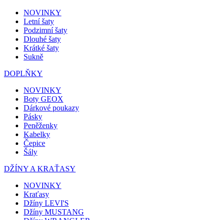
NOVINKY
Letní šaty
Podzimní šaty
Dlouhé šaty
Krátké šaty
Sukně
DOPLŇKY
NOVINKY
Boty GEOX
Dárkové poukazy
Pásky
Peněženky
Kabelky
Čepice
Šály
DŽÍNY A KRAŤASY
NOVINKY
Kraťasy
Džíny LEVI'S
Džíny MUSTANG