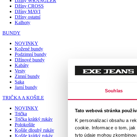
Džíny WRANGLER
Džíny CROSS
Džíny MAVI
Džíny ostatní
Kalhoty
BUNDY
NOVINKY
Kožené bundy
Podzimní bundy
Džínové bundy
Kabáty
Vesty
Zimní bundy
Saka
Jarní bundy
Souhlas
TRIČKA A KOŠILE
NOVINKY
Tato webová stránka použív
Trička
Trička krátký rukáv
K personalizaci obsahu a re
Polokošile
cookie. Informace o tom, jak
Košile dlouhý rukáv
tyto údaje mohou zkombinovat
Košile krátký rukáv