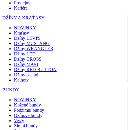
Prodejny
Kariéra
DŽÍNY A KRAŤASY
NOVINKY
Kraťasy
Džíny LEVI'S
Džíny MUSTANG
Džíny WRANGLER
Džíny LEE
Džíny CROSS
Džíny MAVI
Džíny RED BUTTON
Džíny ostatní
Kalhoty
BUNDY
NOVINKY
Kožené bundy
Podzimní bundy
Džínové bundy
Vesty
Zimní bundy