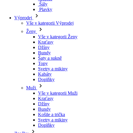
Šály
Plavky
Výprodej
Vše v kategorii Výprodej
Ženy
Vše v kategorii Ženy
Kraťasy
Džíny
Bundy
Šaty a sukně
Topy
Svetry a mikiny
Kabáty
Doplňky
Muži
Vše v kategorii Muži
Kraťasy
Džíny
Bundy
Košile a trička
Svetry a mikiny
Doplňky