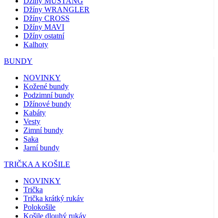
Džíny MUSTANG
Džíny WRANGLER
Džíny CROSS
Džíny MAVI
Džíny ostatní
Kalhoty
BUNDY
NOVINKY
Kožené bundy
Podzimní bundy
Džínové bundy
Kabáty
Vesty
Zimní bundy
Saka
Jarní bundy
TRIČKA A KOŠILE
NOVINKY
Trička
Trička krátký rukáv
Polokošile
Košile dlouhý rukáv