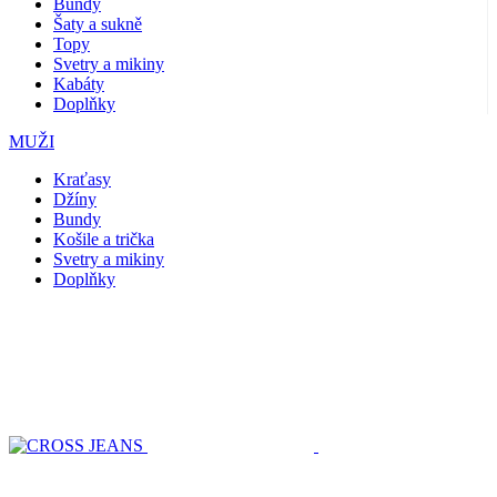
Bundy
Šaty a sukně
Topy
Svetry a mikiny
Kabáty
Doplňky
MUŽI
Kraťasy
Džíny
Bundy
Košile a trička
Svetry a mikiny
Doplňky