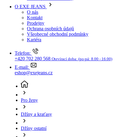
Kariéra
Telefon:
+420 702 280 568
Otevírací doba:
(po-pá: 8.00 - 16.00)
E-mail:
eshop@exejeans.cz
Pro ženy
Džíny a kraťasy
Džíny ostatní
Dámské džíny TOM TAILOR TTMadina wide tmavě
modré-seprané - 28/32
(aktuální stránka)