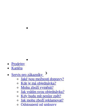
Prodejny
Kariéra
Servis pro zákazníky
Jaké jsou možnosti dopravy?
Kde je má objednávka?
Mohu zboží vyměnit?
Jak vrátím svou objednávku?
Kdy budu mít peníze zpět?
Jak mohu zboží reklamovat?
Odstoupení od smlouvy
O EXE JEANS
O nás
Kontakt
Prodejny
Ochrana osobních údajů
Všeobecné obchodní podmínky