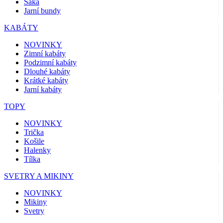
Saka
Jarní bundy
KABÁTY
NOVINKY
Zimní kabáty
Podzimní kabáty
Dlouhé kabáty
Krátké kabáty
Jarní kabáty
TOPY
NOVINKY
Trička
Košile
Halenky
Tílka
SVETRY A MIKINY
NOVINKY
Mikiny
Svetry