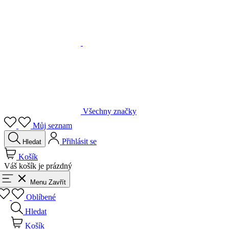
Všechny značky
Můj seznam
Přihlásit se
Hledat
Košík
Váš košík je prázdný
Menu
Zavřít
Oblíbené
Hledat
Košík