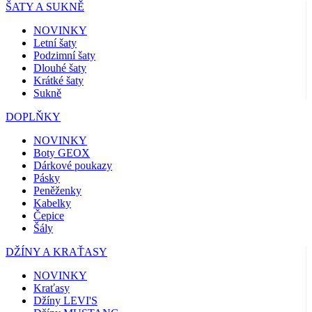
ŠATY A SUKNĚ
NOVINKY
Letní šaty
Podzimní šaty
Dlouhé šaty
Krátké šaty
Sukně
DOPLŇKY
NOVINKY
Boty GEOX
Dárkové poukazy
Pásky
Peněženky
Kabelky
Čepice
Šály
DŽÍNY A KRAŤASY
NOVINKY
Kraťasy
Džíny LEVI'S