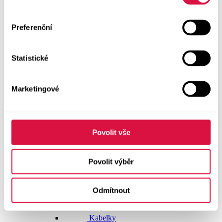
Dlouhé šaty
Preferenční
Krátké šaty
Statistické
Sukně
Doplňky
Marketingové
Vše v kategorii Doplňky
NOVINKY
Boty GEOX
Povolit vše
Dárkové poukazy
Povolit výběr
Pásky
Odmítnout
Peněženky
Kabelky