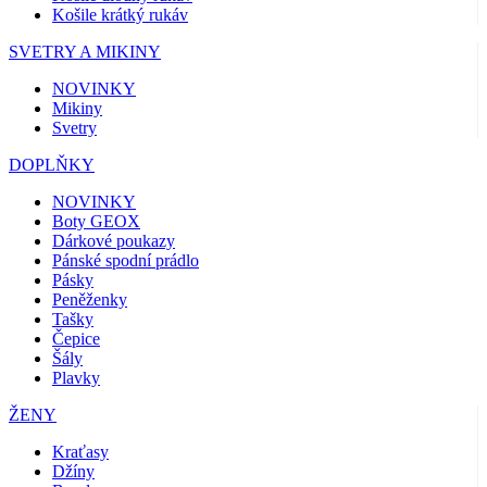
Košile krátký rukáv
SVETRY A MIKINY
NOVINKY
Mikiny
Svetry
DOPLŇKY
NOVINKY
Boty GEOX
Dárkové poukazy
Pánské spodní prádlo
Pásky
Peněženky
Tašky
Čepice
Šály
Plavky
ŽENY
Kraťasy
Džíny