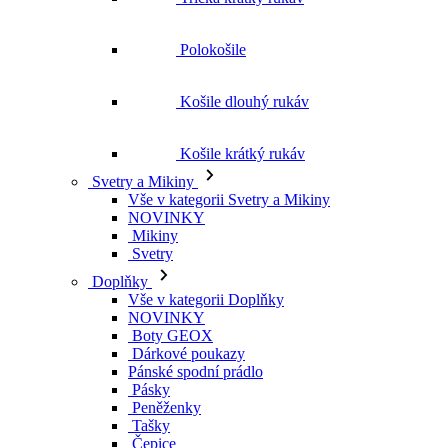
Polokošile
Košile dlouhý rukáv
Košile krátký rukáv
Svetry a Mikiny
Vše v kategorii Svetry a Mikiny
NOVINKY
Mikiny
Svetry
Doplňky
Vše v kategorii Doplňky
NOVINKY
Boty GEOX
Dárkové poukazy
Pánské spodní prádlo
Pásky
Peněženky
Tašky
Čepice