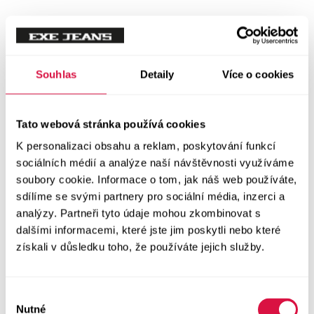
Tílka
Svetry a mikiny
Vše v kategorii Svetry a mikiny
Souhlas
Detaily
Více o cookies
NOVINKY
Mikiny
Tato webová stránka používá cookies
K personalizaci obsahu a reklam, poskytování funkcí
Svetry
sociálních médií a analýze naší návštěvnosti využíváme
soubory cookie. Informace o tom, jak náš web používáte,
Šaty a sukně
sdílíme se svými partnery pro sociální média, inzerci a
Vše v kategorii Šaty a sukně
analýzy. Partneři tyto údaje mohou zkombinovat s
NOVINKY
dalšími informacemi, které jste jim poskytli nebo které
získali v důsledku toho, že používáte jejich služby.
Letní šaty
Podzimní šaty
Výběr
Nutné
souhlasu