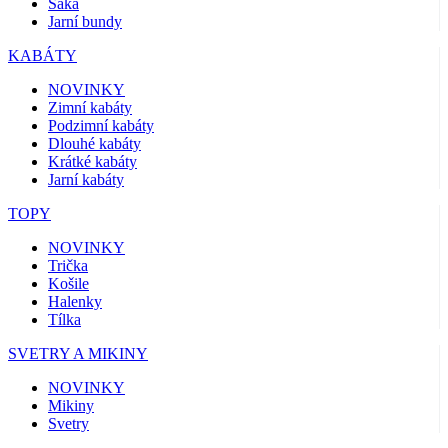
Saka
Jarní bundy
KABÁTY
NOVINKY
Zimní kabáty
Podzimní kabáty
Dlouhé kabáty
Krátké kabáty
Jarní kabáty
TOPY
NOVINKY
Trička
Košile
Halenky
Tílka
SVETRY A MIKINY
NOVINKY
Mikiny
Svetry