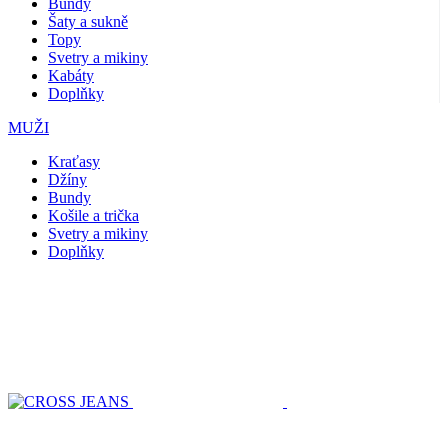
Bundy
Šaty a sukně
Topy
Svetry a mikiny
Kabáty
Doplňky
MUŽI
Kraťasy
Džíny
Bundy
Košile a trička
Svetry a mikiny
Doplňky