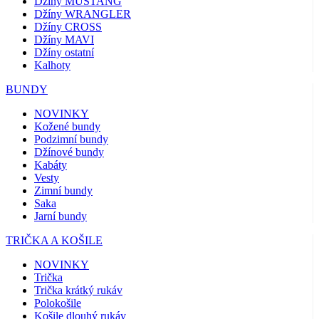
Džíny MUSTANG
Džíny WRANGLER
Džíny CROSS
Džíny MAVI
Džíny ostatní
Kalhoty
BUNDY
NOVINKY
Kožené bundy
Podzimní bundy
Džínové bundy
Kabáty
Vesty
Zimní bundy
Saka
Jarní bundy
TRIČKA A KOŠILE
NOVINKY
Trička
Trička krátký rukáv
Polokošile
Košile dlouhý rukáv