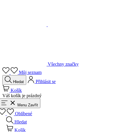
Všechny značky
Můj seznam
Přihlásit se
Hledat
Košík
Váš košík je prázdný
Menu
Zavřít
Oblíbené
Hledat
Košík