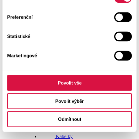
Dlouhé šaty
Preferenční
Krátké šaty
Statistické
Sukně
Doplňky
Marketingové
Vše v kategorii Doplňky
NOVINKY
Boty GEOX
Povolit vše
Dárkové poukazy
Povolit výběr
Pásky
Odmítnout
Peněženky
Kabelky