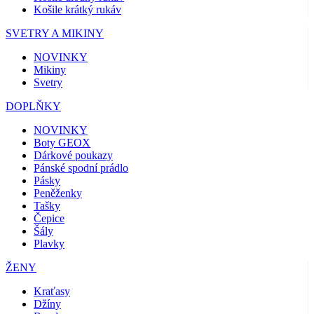
Košile krátký rukáv
SVETRY A MIKINY
NOVINKY
Mikiny
Svetry
DOPLŇKY
NOVINKY
Boty GEOX
Dárkové poukazy
Pánské spodní prádlo
Pásky
Peněženky
Tašky
Čepice
Šály
Plavky
ŽENY
Kraťasy
Džíny