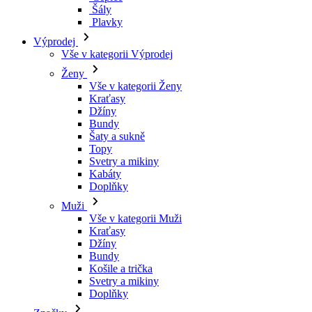
Šály
Plavky
Výprodej
Vše v kategorii Výprodej
Ženy
Vše v kategorii Ženy
Kraťasy
Džíny
Bundy
Šaty a sukně
Topy
Svetry a mikiny
Kabáty
Doplňky
Muži
Vše v kategorii Muži
Kraťasy
Džíny
Bundy
Košile a trička
Svetry a mikiny
Doplňky