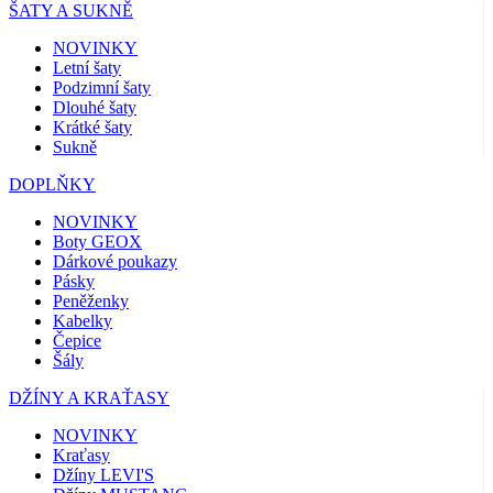
ŠATY A SUKNĚ
NOVINKY
Letní šaty
Podzimní šaty
Dlouhé šaty
Krátké šaty
Sukně
DOPLŇKY
NOVINKY
Boty GEOX
Dárkové poukazy
Pásky
Peněženky
Kabelky
Čepice
Šály
DŽÍNY A KRAŤASY
NOVINKY
Kraťasy
Džíny LEVI'S