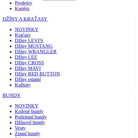
Prodejny
Kariéra
DŽÍNY A KRAŤASY
NOVINKY
Kraťasy
Džíny LEVI'S
Džíny MUSTANG
Džíny WRANGLER
Džíny LEE
Džíny CROSS
Džíny MAVI
Džíny RED BUTTON
Džíny ostatní
Kalhoty
BUNDY
NOVINKY
Kožené bundy
Podzimní bundy
Džínové bundy
Vesty
Zimní bundy