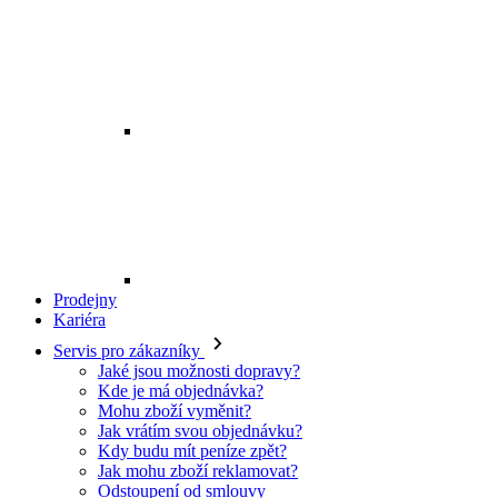
Prodejny
Kariéra
Servis pro zákazníky
Jaké jsou možnosti dopravy?
Kde je má objednávka?
Mohu zboží vyměnit?
Jak vrátím svou objednávku?
Kdy budu mít peníze zpět?
Jak mohu zboží reklamovat?
Odstoupení od smlouvy
O EXE JEANS
O nás
Kontakt
Prodejny
Ochrana osobních údajů
Všeobecné obchodní podmínky