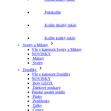
Polokošile
Košile dlouhý rukáv
Košile krátký rukáv
Svetry a Mikiny
Vše v kategorii Svetry a Mikiny
NOVINKY
Mikiny
Svetry
Doplňky
Vše v kategorii Doplňky
NOVINKY
Boty GEOX
Dárkové poukazy
Pánské spodní prádlo
Pásky
Peněženky
Tašky
Čepice