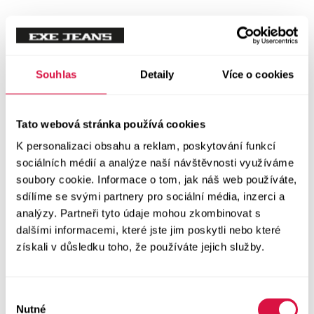
Tílka
Svetry a mikiny
Vše v kategorii Svetry a mikiny
Souhlas
Detaily
Více o cookies
NOVINKY
Mikiny
Tato webová stránka používá cookies
K personalizaci obsahu a reklam, poskytování funkcí
Svetry
sociálních médií a analýze naší návštěvnosti využíváme
soubory cookie. Informace o tom, jak náš web používáte,
Šaty a sukně
sdílíme se svými partnery pro sociální média, inzerci a
Vše v kategorii Šaty a sukně
analýzy. Partneři tyto údaje mohou zkombinovat s
NOVINKY
dalšími informacemi, které jste jim poskytli nebo které
získali v důsledku toho, že používáte jejich služby.
Letní šaty
Podzimní šaty
Výběr
Nutné
souhlasu