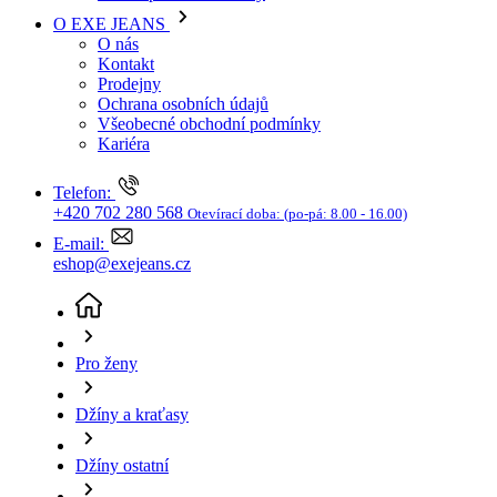
Kariéra
Telefon:
+420 702 280 568
Otevírací doba:
(po-pá: 8.00 - 16.00)
E-mail:
eshop@exejeans.cz
Pro ženy
Džíny a kraťasy
Džíny ostatní
Dámské džíny TOM TAILOR TTNelma culotte světle
modré s proužkem - 28/28
(aktuální stránka)