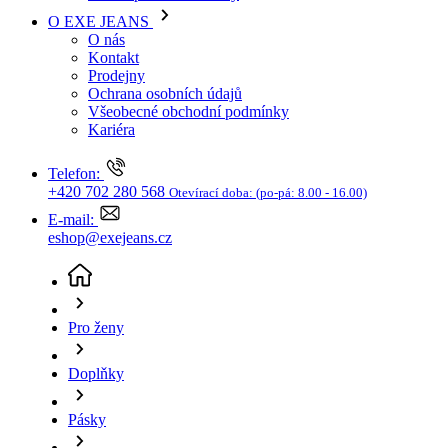
Kariéra
Telefon:
+420 702 280 568
Otevírací doba:
(po-pá: 8.00 - 16.00)
E-mail:
eshop@exejeans.cz
Pro ženy
Doplňky
Pásky
Dámský pásek MUSTANG hnědý
(aktuální stránka)