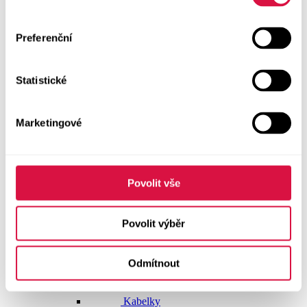
Dlouhé šaty
Preferenční
Krátké šaty
Statistické
Sukně
Doplňky
Marketingové
Vše v kategorii Doplňky
NOVINKY
Boty GEOX
Povolit vše
Dárkové poukazy
Povolit výběr
Pásky
Odmítnout
Peněženky
Kabelky