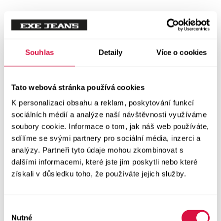
Tílka
Svetry a mikiny
Vše v kategorii Svetry a mikiny
Souhlas
Detaily
Více o cookies
NOVINKY
Mikiny
Tato webová stránka používá cookies
K personalizaci obsahu a reklam, poskytování funkcí
Svetry
sociálních médií a analýze naší návštěvnosti využíváme
soubory cookie. Informace o tom, jak náš web používáte,
Šaty a sukně
sdílíme se svými partnery pro sociální média, inzerci a
Vše v kategorii Šaty a sukně
analýzy. Partneři tyto údaje mohou zkombinovat s
NOVINKY
dalšími informacemi, které jste jim poskytli nebo které
získali v důsledku toho, že používáte jejich služby.
Letní šaty
Podzimní šaty
Výběr
Nutné
souhlasu