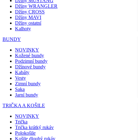
Džíny MUSTANG
Džíny WRANGLER
Džíny CROSS
Džíny MAVI
Džíny ostatní
Kalhoty
BUNDY
NOVINKY
Kožené bundy
Podzimní bundy
Džínové bundy
Kabáty
Vesty
Zimní bundy
Saka
Jarní bundy
TRIČKA A KOŠILE
NOVINKY
Trička
Trička krátký rukáv
Polokošile
Košile dlouhý rukáv