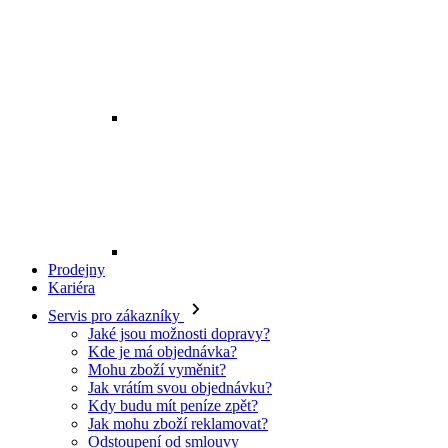
Prodejny
Kariéra
Servis pro zákazníky
Jaké jsou možnosti dopravy?
Kde je má objednávka?
Mohu zboží vyměnit?
Jak vrátím svou objednávku?
Kdy budu mít peníze zpět?
Jak mohu zboží reklamovat?
Odstoupení od smlouvy
O EXE JEANS
O nás
Kontakt
Prodejny
Ochrana osobních údajů
Všeobecné obchodní podmínky