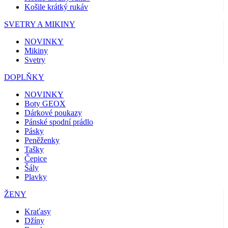
Košile krátký rukáv
SVETRY A MIKINY
NOVINKY
Mikiny
Svetry
DOPLŇKY
NOVINKY
Boty GEOX
Dárkové poukazy
Pánské spodní prádlo
Pásky
Peněženky
Tašky
Čepice
Šály
Plavky
ŽENY
Kraťasy
Džíny