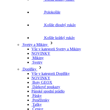
Polokošile
Košile dlouhý rukáv
Košile krátký rukáv
Svetry a Mikiny
Vše v kategorii Svetry a Mikiny
NOVINKY
Mikiny
Svetry
Doplňky
Vše v kategorii Doplňky
NOVINKY
Boty GEOX
Dárkové poukazy
Pánské spodní prádlo
Pásky
Peněženky
Tašky
Čepice