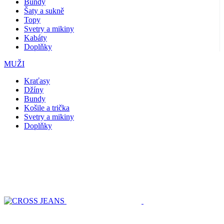
Bundy
Šaty a sukně
Topy
Svetry a mikiny
Kabáty
Doplňky
MUŽI
Kraťasy
Džíny
Bundy
Košile a trička
Svetry a mikiny
Doplňky