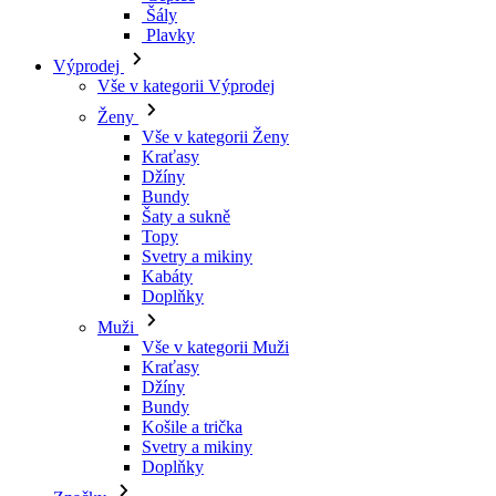
Šály
Plavky
Výprodej
Vše v kategorii Výprodej
Ženy
Vše v kategorii Ženy
Kraťasy
Džíny
Bundy
Šaty a sukně
Topy
Svetry a mikiny
Kabáty
Doplňky
Muži
Vše v kategorii Muži
Kraťasy
Džíny
Bundy
Košile a trička
Svetry a mikiny
Doplňky