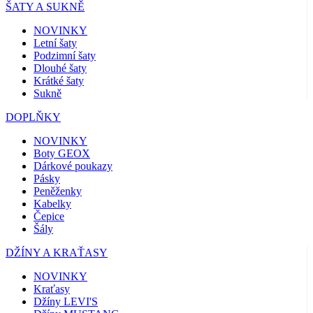
ŠATY A SUKNĚ
NOVINKY
Letní šaty
Podzimní šaty
Dlouhé šaty
Krátké šaty
Sukně
DOPLŇKY
NOVINKY
Boty GEOX
Dárkové poukazy
Pásky
Peněženky
Kabelky
Čepice
Šály
DŽÍNY A KRAŤASY
NOVINKY
Kraťasy
Džíny LEVI'S