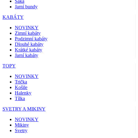
Saka
Jarní bundy
KABÁTY
NOVINKY
Zimní kabáty
Podzimní kabáty
Dlouhé kabáty
Krátké kabáty
Jarní kabáty
TOPY
NOVINKY
Trička
Košile
Halenky
Tílka
SVETRY A MIKINY
NOVINKY
Mikiny
Svetry