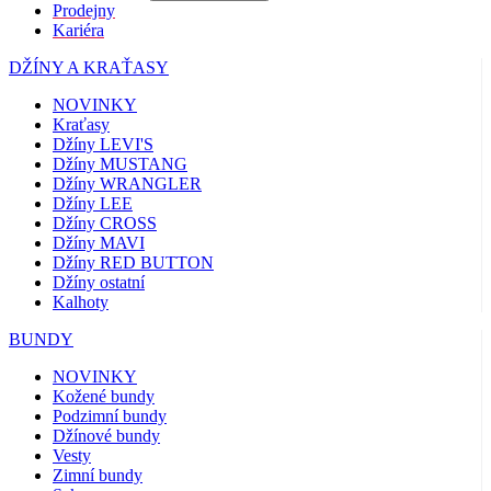
Prodejny
Kariéra
DŽÍNY A KRAŤASY
NOVINKY
Kraťasy
Džíny LEVI'S
Džíny MUSTANG
Džíny WRANGLER
Džíny LEE
Džíny CROSS
Džíny MAVI
Džíny RED BUTTON
Džíny ostatní
Kalhoty
BUNDY
NOVINKY
Kožené bundy
Podzimní bundy
Džínové bundy
Vesty
Zimní bundy