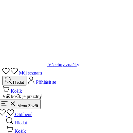
Všechny značky
Můj seznam
Přihlásit se
Hledat
Košík
Váš košík je prázdný
Menu
Zavřít
Oblíbené
Hledat
Košík