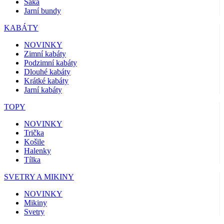
Saka
Jarní bundy
KABÁTY
NOVINKY
Zimní kabáty
Podzimní kabáty
Dlouhé kabáty
Krátké kabáty
Jarní kabáty
TOPY
NOVINKY
Trička
Košile
Halenky
Tílka
SVETRY A MIKINY
NOVINKY
Mikiny
Svetry