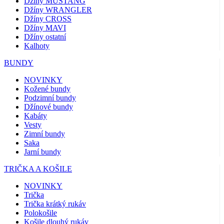
Džíny MUSTANG
Džíny WRANGLER
Džíny CROSS
Džíny MAVI
Džíny ostatní
Kalhoty
BUNDY
NOVINKY
Kožené bundy
Podzimní bundy
Džínové bundy
Kabáty
Vesty
Zimní bundy
Saka
Jarní bundy
TRIČKA A KOŠILE
NOVINKY
Trička
Trička krátký rukáv
Polokošile
Košile dlouhý rukáv