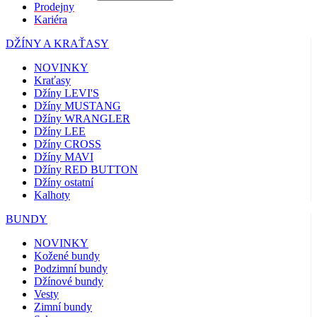
Prodejny
Kariéra
DŽÍNY A KRAŤASY
NOVINKY
Kraťasy
Džíny LEVI'S
Džíny MUSTANG
Džíny WRANGLER
Džíny LEE
Džíny CROSS
Džíny MAVI
Džíny RED BUTTON
Džíny ostatní
Kalhoty
BUNDY
NOVINKY
Kožené bundy
Podzimní bundy
Džínové bundy
Vesty
Zimní bundy