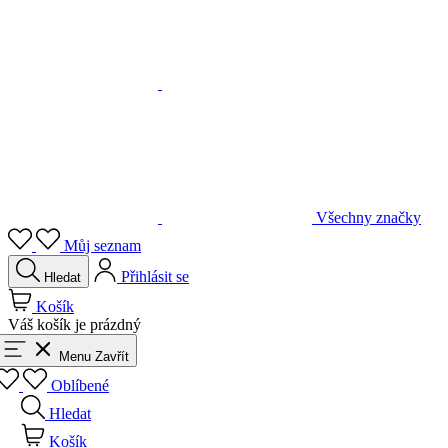
Všechny značky
Můj seznam
Přihlásit se
Hledat
Košík
Váš košík je prázdný
Menu
Zavřít
Oblíbené
Hledat
Košík