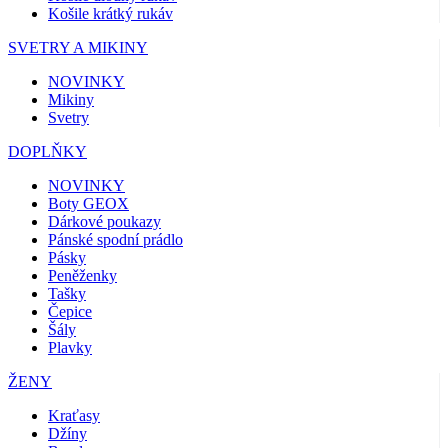
Košile krátký rukáv
SVETRY A MIKINY
NOVINKY
Mikiny
Svetry
DOPLŇKY
NOVINKY
Boty GEOX
Dárkové poukazy
Pánské spodní prádlo
Pásky
Peněženky
Tašky
Čepice
Šály
Plavky
ŽENY
Kraťasy
Džíny