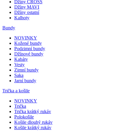
Džíny CROSS
Džíny MAVI
Džíny ostatní
Kalhoty
Bundy
NOVINKY
Kožené bundy
Podzimní bundy
Džínové bundy
Kabáty
Vesty
Zimní bundy
Saka
Jarní bundy
Trička a košile
NOVINKY
Trička
Trička krátký rukáv
Polokošile
Košile dlouhý rukáv
Košile krátký rukáv