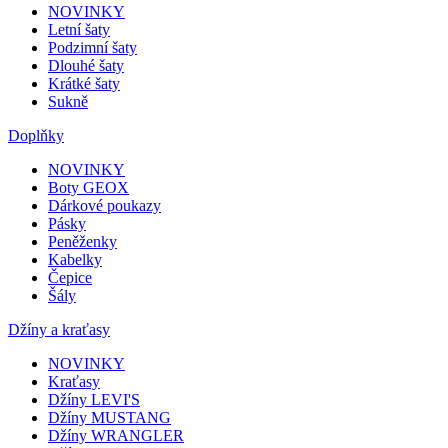
NOVINKY
Letní šaty
Podzimní šaty
Dlouhé šaty
Krátké šaty
Sukně
Doplňky
NOVINKY
Boty GEOX
Dárkové poukazy
Pásky
Peněženky
Kabelky
Čepice
Šály
Džíny a kraťasy
NOVINKY
Kraťasy
Džíny LEVI'S
Džíny MUSTANG
Džíny WRANGLER