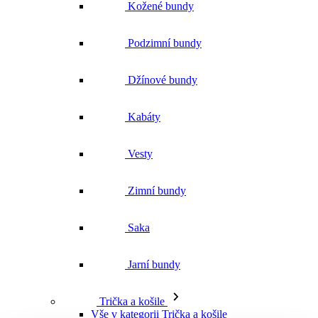
Podzimní bundy
Džínové bundy
Kabáty
Vesty
Zimní bundy
Saka
Jarní bundy
Trička a košile
Vše v kategorii Trička a košile
NOVINKY