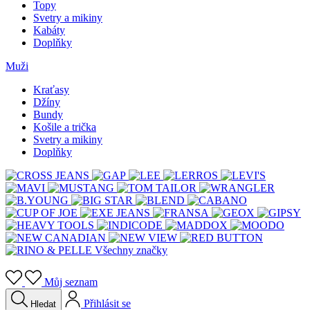
Topy
Svetry a mikiny
Kabáty
Doplňky
Muži
Kraťasy
Džíny
Bundy
Košile a trička
Svetry a mikiny
Doplňky
Všechny značky
Můj seznam
Přihlásit se
Hledat