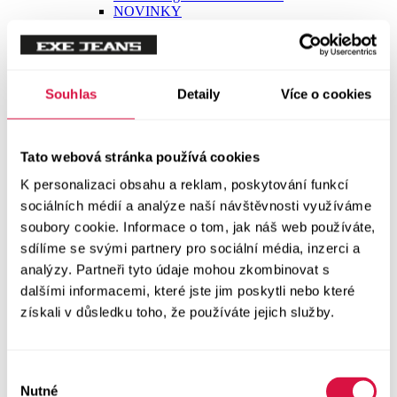
Trička
Trička krátký rukáv
Souhlas
Detaily
Více o cookies
Polokošile
Tato webová stránka používá cookies
Košile dlouhý rukáv
K personalizaci obsahu a reklam, poskytování funkcí
sociálních médií a analýze naší návštěvnosti využíváme
Košile krátký rukáv
soubory cookie. Informace o tom, jak náš web používáte,
sdílíme se svými partnery pro sociální média, inzerci a
Svetry a Mikiny
analýzy. Partneři tyto údaje mohou zkombinovat s
Vše v kategorii Svetry a Mikiny
NOVINKY
dalšími informacemi, které jste jim poskytli nebo které
získali v důsledku toho, že používáte jejich služby.
Mikiny
Výběr
Svetry
Nutné
souhlasu