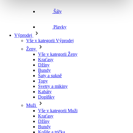
Šály
Plavky
Výprodej
Vše v kategorii Výprodej
Ženy
Vše v kategorii Ženy
Kraťasy
Džíny
Bundy
Šaty a sukně
Topy
Svetry a mikiny
Kabáty
Doplňky
Muži
Vše v kategorii Muži
Kraťasy
Džíny
Bundy
Košile a trička
Svetry a mikiny
Doplňky