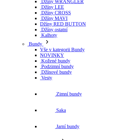
Džíny WRANGLER
Džíny LEE
Džíny CROSS
Džíny MAVI
Džíny RED BUTTON
Džíny ostatní
Kalhoty
Bundy
Vše v kategorii Bundy
NOVINKY
Kožené bundy
Podzimní bundy
Džínové bundy
Vesty
Zimní bundy
Saka
Jarní bundy
Kabáty
Vše v kategorii Kabáty