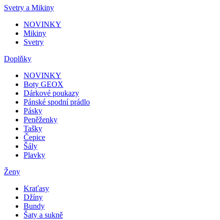
Svetry a Mikiny
NOVINKY
Mikiny
Svetry
Doplňky
NOVINKY
Boty GEOX
Dárkové poukazy
Pánské spodní prádlo
Pásky
Peněženky
Tašky
Čepice
Šály
Plavky
Ženy
Kraťasy
Džíny
Bundy
Šaty a sukně