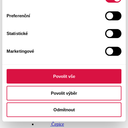
Doplňky
Vše v kategorii Doplňky
Preferenční
NOVINKY
Statistické
Boty GEOX
Dárkové poukazy
Marketingové
Pánské spodní prádlo
Pásky
Povolit vše
Peněženky
Povolit výběr
Tašky
Odmítnout
Čepice