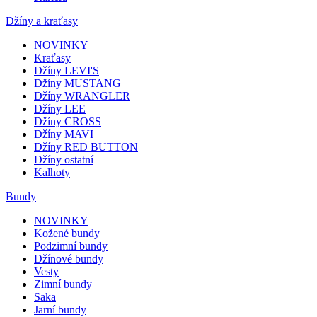
Džíny a kraťasy
NOVINKY
Kraťasy
Džíny LEVI'S
Džíny MUSTANG
Džíny WRANGLER
Džíny LEE
Džíny CROSS
Džíny MAVI
Džíny RED BUTTON
Džíny ostatní
Kalhoty
Bundy
NOVINKY
Kožené bundy
Podzimní bundy
Džínové bundy
Vesty
Zimní bundy
Saka
Jarní bundy