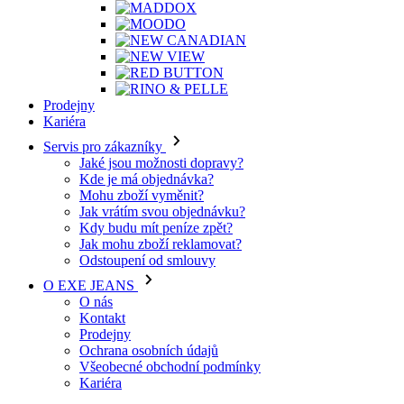
Prodejny
Kariéra
Servis pro zákazníky
Jaké jsou možnosti dopravy?
Kde je má objednávka?
Mohu zboží vyměnit?
Jak vrátím svou objednávku?
Kdy budu mít peníze zpět?
Jak mohu zboží reklamovat?
Odstoupení od smlouvy
O EXE JEANS
O nás
Kontakt
Prodejny
Ochrana osobních údajů
Všeobecné obchodní podmínky
Kariéra
Telefon: