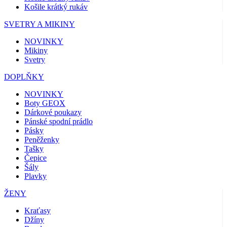
Košile krátký rukáv
SVETRY A MIKINY
NOVINKY
Mikiny
Svetry
DOPLŇKY
NOVINKY
Boty GEOX
Dárkové poukazy
Pánské spodní prádlo
Pásky
Peněženky
Tašky
Čepice
Šály
Plavky
ŽENY
Kraťasy
Džíny