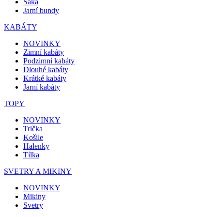
Saka
Jarní bundy
KABÁTY
NOVINKY
Zimní kabáty
Podzimní kabáty
Dlouhé kabáty
Krátké kabáty
Jarní kabáty
TOPY
NOVINKY
Trička
Košile
Halenky
Tílka
SVETRY A MIKINY
NOVINKY
Mikiny
Svetry