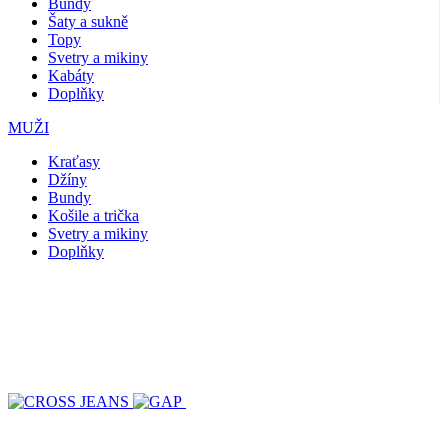
Bundy
Šaty a sukně
Topy
Svetry a mikiny
Kabáty
Doplňky
MUŽI
Kraťasy
Džíny
Bundy
Košile a trička
Svetry a mikiny
Doplňky