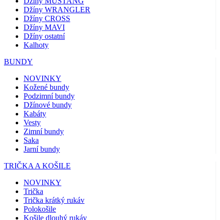
Džíny MUSTANG
Džíny WRANGLER
Džíny CROSS
Džíny MAVI
Džíny ostatní
Kalhoty
BUNDY
NOVINKY
Kožené bundy
Podzimní bundy
Džínové bundy
Kabáty
Vesty
Zimní bundy
Saka
Jarní bundy
TRIČKA A KOŠILE
NOVINKY
Trička
Trička krátký rukáv
Polokošile
Košile dlouhý rukáv