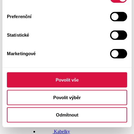
Doplňky
Preferenční
Vše v kategorii Doplňky
NOVINKY
Statistické
Boty GEOX
Dárkové poukazy
Marketingové
Pásky
Peněženky
Povolit vše
Kabelky
Povolit výběr
Čepice
Odmítnout
Šály
Pro muže