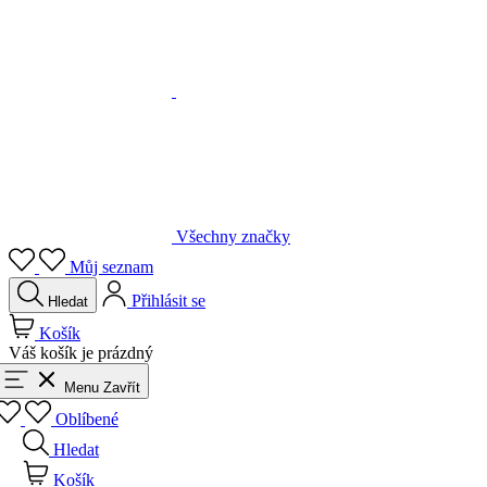
Všechny značky
Můj seznam
Přihlásit se
Hledat
Košík
Váš košík je prázdný
Menu
Zavřít
Oblíbené
Hledat
Košík
Přihlásit se
Zpět