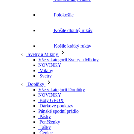
Košile krátký rukáv
Svetry a Mikiny
Vše v kategorii Svetry a Mikiny
NOVINKY
Mikiny
Svetry
Doplňky
Vše v kategorii Doplňky
NOVINKY
Boty GEOX
Dárkové poukazy
Pánské spodní prádlo
Pásky
Peněženky
Tašky
Čepice
Šály
Plavky
Výprodej
Vše v kategorii Výprodej
Ženy
Vše v kategorii Ženy