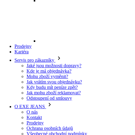
Mohu zboží vyměnit?
Jak vrátím svou objednávku?
Kdy budu mít peníze zpět?
Jak mohu zboží reklamovat?
Odstoupení od smlouvy
O EXE JEANS
O nás
Kontakt
Prodejny
Ochrana osobních údajů
Všeobecné obchodní podmínky
Kariéra
Telefon:
+420 702 280 568
Otevírací doba:
(po-pá: 8.00 - 16.00)
E-mail:
eshop@exejeans.cz
Pro muže