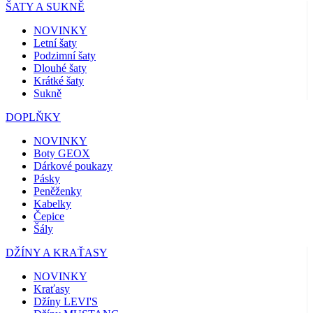
ŠATY A SUKNĚ
NOVINKY
Letní šaty
Podzimní šaty
Dlouhé šaty
Krátké šaty
Sukně
DOPLŇKY
NOVINKY
Boty GEOX
Dárkové poukazy
Pásky
Peněženky
Kabelky
Čepice
Šály
DŽÍNY A KRAŤASY
NOVINKY
Kraťasy
Džíny LEVI'S