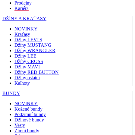
Prodejny
Kariéra
DŽÍNY A KRAŤASY
NOVINKY
Kraťasy
Džíny LEVI'S
Džíny MUSTANG
Džíny WRANGLER
Džíny LEE
Džíny CROSS
Džíny MAVI
Džíny RED BUTTON
Džíny ostatní
Kalhoty
BUNDY
NOVINKY
Kožené bundy
Podzimní bundy
Džínové bundy
Vesty
Zimní bundy