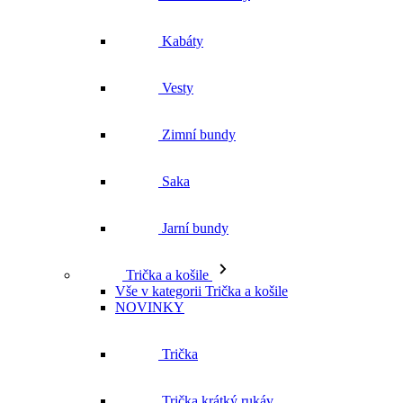
Zimní bundy
Saka
Jarní bundy
Trička a košile
Vše v kategorii Trička a košile
NOVINKY
Trička
Trička krátký rukáv
Polokošile
Košile dlouhý rukáv