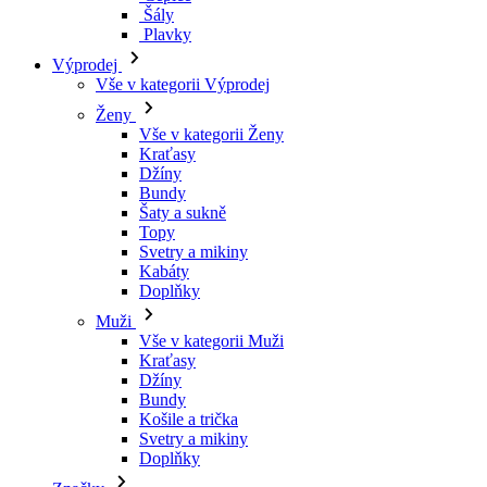
Kraťasy
Džíny
Bundy
Šaty a sukně
Topy
Svetry a mikiny
Kabáty
Doplňky
Muži
Vše v kategorii Muži
Kraťasy
Džíny
Bundy
Košile a trička
Svetry a mikiny
Doplňky
Značky
Všechny značky Značky