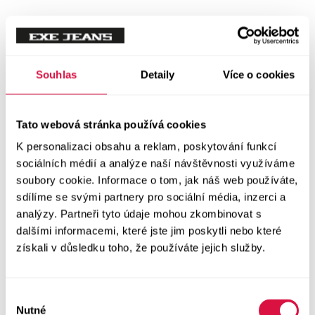
Mikiny
Svetry
Souhlas
Detaily
Více o cookies
Šaty a sukně
Vše v kategorii Šaty a sukně
Tato webová stránka používá cookies
NOVINKY
K personalizaci obsahu a reklam, poskytování funkcí
Letní šaty
sociálních médií a analýze naší návštěvnosti využíváme
soubory cookie. Informace o tom, jak náš web používáte,
sdílíme se svými partnery pro sociální média, inzerci a
Podzimní šaty
analýzy. Partneři tyto údaje mohou zkombinovat s
dalšími informacemi, které jste jim poskytli nebo které
Dlouhé šaty
získali v důsledku toho, že používáte jejich služby.
Krátké šaty
Výběr
Sukně
Nutné
souhlasu