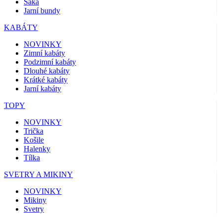
Saka
Jarní bundy
KABÁTY
NOVINKY
Zimní kabáty
Podzimní kabáty
Dlouhé kabáty
Krátké kabáty
Jarní kabáty
TOPY
NOVINKY
Trička
Košile
Halenky
Tílka
SVETRY A MIKINY
NOVINKY
Mikiny
Svetry