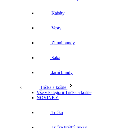
Zimní bundy
Saka
Jarní bundy
Trička a košile
Vše v kategorii Trička a košile
NOVINKY
Trička
Trička krátký rukáv
Polokošile
Košile dlouhý rukáv