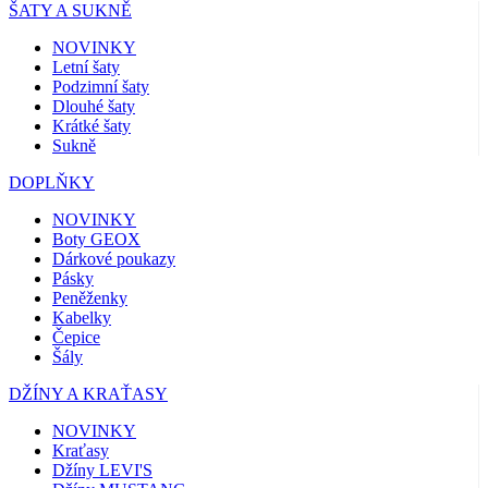
ŠATY A SUKNĚ
NOVINKY
Letní šaty
Podzimní šaty
Dlouhé šaty
Krátké šaty
Sukně
DOPLŇKY
NOVINKY
Boty GEOX
Dárkové poukazy
Pásky
Peněženky
Kabelky
Čepice
Šály
DŽÍNY A KRAŤASY
NOVINKY
Kraťasy
Džíny LEVI'S