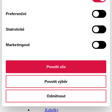
Doplňky
Preferenční
Vše v kategorii Doplňky
NOVINKY
Statistické
Boty GEOX
Dárkové poukazy
Marketingové
Pásky
Peněženky
Povolit vše
Kabelky
Povolit výběr
Čepice
Odmítnout
Šály
Pro muže