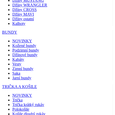
Džíny MUSTANG
Džíny WRANGLER
Džíny CROSS
Džíny MAVI
Džíny ostatní
Kalhoty
BUNDY
NOVINKY
Kožené bundy
Podzimní bundy
Džínové bundy
Kabáty
Vesty
Zimní bundy
Saka
Jarní bundy
TRIČKA A KOŠILE
NOVINKY
Trička
Trička krátký rukáv
Polokošile
Košile dlouhý rukáv