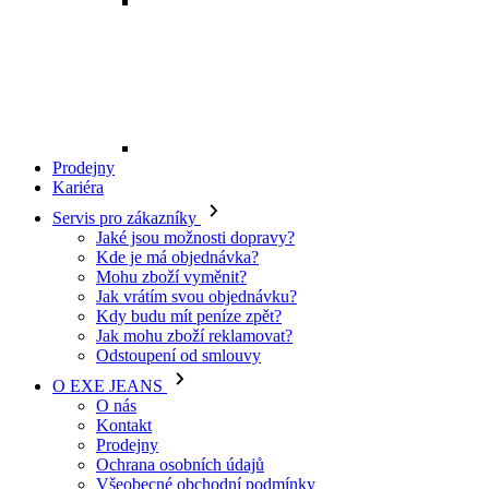
Mohu zboží vyměnit?
Jak vrátím svou objednávku?
Kdy budu mít peníze zpět?
Jak mohu zboží reklamovat?
Odstoupení od smlouvy
O EXE JEANS
O nás
Kontakt
Prodejny
Ochrana osobních údajů
Všeobecné obchodní podmínky
Kariéra
Telefon:
+420 702 280 568
Otevírací doba:
(po-pá: 8.00 - 16.00)
E-mail:
eshop@exejeans.cz
Pro muže