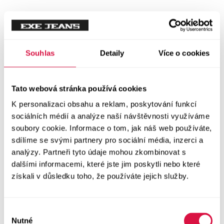
Mikiny
Svetry
Souhlas
Detaily
Více o cookies
Šaty a sukně
Vše v kategorii Šaty a sukně
Tato webová stránka používá cookies
NOVINKY
K personalizaci obsahu a reklam, poskytování funkcí
Letní šaty
sociálních médií a analýze naší návštěvnosti využíváme
soubory cookie. Informace o tom, jak náš web používáte,
sdílíme se svými partnery pro sociální média, inzerci a
Podzimní šaty
analýzy. Partneři tyto údaje mohou zkombinovat s
dalšími informacemi, které jste jim poskytli nebo které
Dlouhé šaty
získali v důsledku toho, že používáte jejich služby.
Krátké šaty
Výběr
Sukně
Nutné
souhlasu