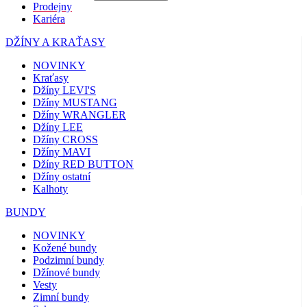
Prodejny
Kariéra
DŽÍNY A KRAŤASY
NOVINKY
Kraťasy
Džíny LEVI'S
Džíny MUSTANG
Džíny WRANGLER
Džíny LEE
Džíny CROSS
Džíny MAVI
Džíny RED BUTTON
Džíny ostatní
Kalhoty
BUNDY
NOVINKY
Kožené bundy
Podzimní bundy
Džínové bundy
Vesty
Zimní bundy