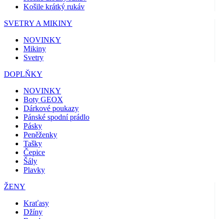
Košile krátký rukáv
SVETRY A MIKINY
NOVINKY
Mikiny
Svetry
DOPLŇKY
NOVINKY
Boty GEOX
Dárkové poukazy
Pánské spodní prádlo
Pásky
Peněženky
Tašky
Čepice
Šály
Plavky
ŽENY
Kraťasy
Džíny