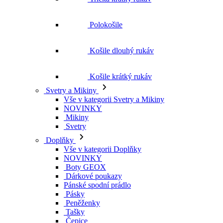
Košile krátký rukáv
Svetry a Mikiny
Vše v kategorii Svetry a Mikiny
NOVINKY
Mikiny
Svetry
Doplňky
Vše v kategorii Doplňky
NOVINKY
Boty GEOX
Dárkové poukazy
Pánské spodní prádlo
Pásky
Peněženky
Tašky
Čepice
Šály
Plavky
Výprodej
Vše v kategorii Výprodej
Ženy
Vše v kategorii Ženy