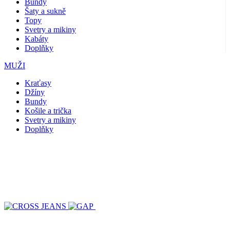
Bundy
Šaty a sukně
Topy
Svetry a mikiny
Kabáty
Doplňky
MUŽI
Kraťasy
Džíny
Bundy
Košile a trička
Svetry a mikiny
Doplňky