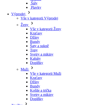
Kraťasy
Džíny
Bundy
Šaty a sukně
Topy
Svetry a mikiny
Kabáty
Doplňky
Muži
Vše v kategorii Muži
Kraťasy
Džíny
Bundy
Košile a trička
Svetry a mikiny
Doplňky
Značky
Všechny značky Značky