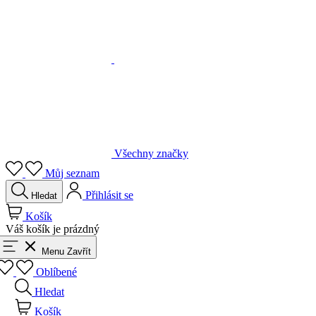
Všechny značky
Můj seznam
Přihlásit se
Hledat
Košík
Váš košík je prázdný
Menu
Zavřít
Oblíbené
Hledat
Košík
Přihlásit se
Zpět