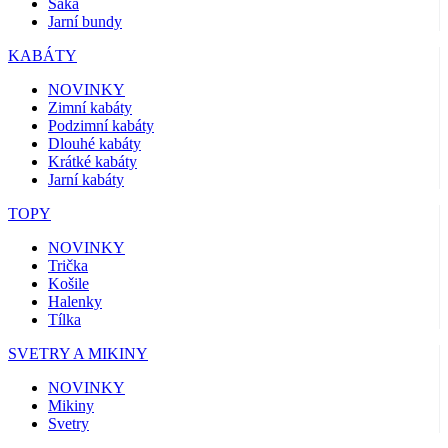
Saka
Jarní bundy
KABÁTY
NOVINKY
Zimní kabáty
Podzimní kabáty
Dlouhé kabáty
Krátké kabáty
Jarní kabáty
TOPY
NOVINKY
Trička
Košile
Halenky
Tílka
SVETRY A MIKINY
NOVINKY
Mikiny
Svetry