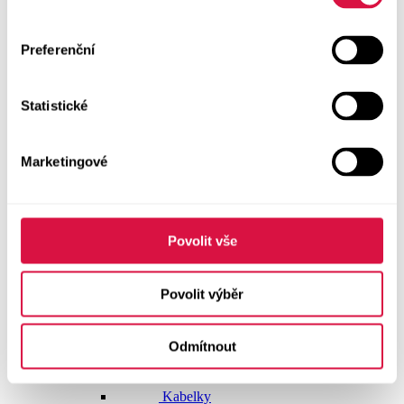
Dlouhé šaty
Preferenční
Krátké šaty
Statistické
Sukně
Doplňky
Marketingové
Vše v kategorii Doplňky
NOVINKY
Boty GEOX
Povolit vše
Dárkové poukazy
Povolit výběr
Pásky
Odmítnout
Peněženky
Kabelky