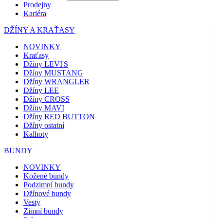
Prodejny
Kariéra
DŽÍNY A KRAŤASY
NOVINKY
Kraťasy
Džíny LEVI'S
Džíny MUSTANG
Džíny WRANGLER
Džíny LEE
Džíny CROSS
Džíny MAVI
Džíny RED BUTTON
Džíny ostatní
Kalhoty
BUNDY
NOVINKY
Kožené bundy
Podzimní bundy
Džínové bundy
Vesty
Zimní bundy