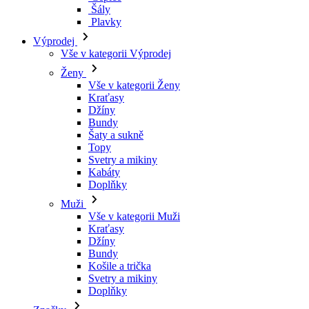
Šály
Plavky
Výprodej
Vše v kategorii Výprodej
Ženy
Vše v kategorii Ženy
Kraťasy
Džíny
Bundy
Šaty a sukně
Topy
Svetry a mikiny
Kabáty
Doplňky
Muži
Vše v kategorii Muži
Kraťasy
Džíny
Bundy
Košile a trička
Svetry a mikiny
Doplňky