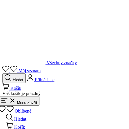
Všechny značky
Můj seznam
Přihlásit se
Hledat
Košík
Váš košík je prázdný
Menu
Zavřít
Oblíbené
Hledat
Košík