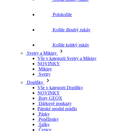
Polokošile
Košile dlouhý rukáv
Košile krátký rukáv
Svetry a Mikiny
Vše v kategorii Svetry a Mikiny
NOVINKY
Mikiny
Svetry
Doplňky
Vše v kategorii Doplňky
NOVINKY
Boty GEOX
Dárkové poukazy
Pánské spodní prádlo
Pásky
Peněženky
Tašky
Čepice