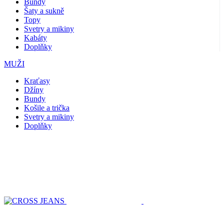
Bundy
Šaty a sukně
Topy
Svetry a mikiny
Kabáty
Doplňky
MUŽI
Kraťasy
Džíny
Bundy
Košile a trička
Svetry a mikiny
Doplňky