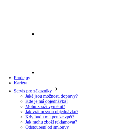
Prodejny
Kariéra
Servis pro zákazníky
Jaké jsou možnosti dopravy?
Kde je má objednávka?
Mohu zboží vyměnit?
Jak vrátím svou objednávku?
Kdy budu mít peníze zpět?
Jak mohu zboží reklamovat?
Odstoupení od smlouvy
O EXE JEANS
O nás
Kontakt
Prodejny
Ochrana osobních údajů
Všeobecné obchodní podmínky