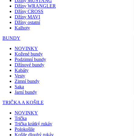
Džíny MUSTANG
Džíny WRANGLER
Džíny CROSS
Džíny MAVI
Džíny ostatní
Kalhoty
BUNDY
NOVINKY
Kožené bundy
Podzimní bundy
Džínové bundy
Kabáty
Vesty
Zimní bundy
Saka
Jarní bundy
TRIČKA A KOŠILE
NOVINKY
Trička
Trička krátký rukáv
Polokošile
Košile dlouhý rukáv