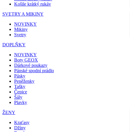
Košile krátký rukáv
SVETRY A MIKINY
NOVINKY
Mikiny
Svetry
DOPLŇKY
NOVINKY
Boty GEOX
Dárkové poukazy
Pánské spodní prádlo
Pásky
Peněženky
Tašky
Čepice
Šály
Plavky
ŽENY
Kraťasy
Džíny