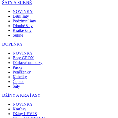
ŠATY A SUKNĚ
NOVINKY
Letní šaty
Podzimní šaty
Dlouhé šaty
Krátké šaty
Sukně
DOPLŇKY
NOVINKY
Boty GEOX
Dárkové poukazy
Pásky
Peněženky
Kabelky
Čepice
Šály
DŽÍNY A KRAŤASY
NOVINKY
Kraťasy
Džíny LEVI'S