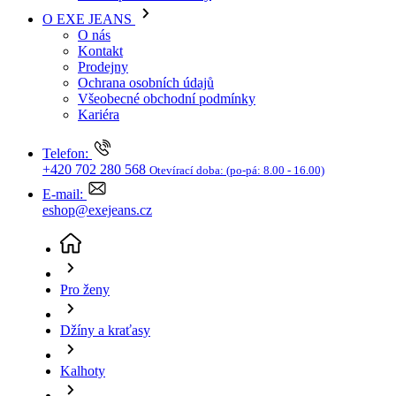
Kariéra
Telefon:
+420 702 280 568
Otevírací doba:
(po-pá: 8.00 - 16.00)
E-mail:
eshop@exejeans.cz
Pro ženy
Džíny a kraťasy
Kalhoty
Dámské kalhoty NEW VIEW modré
(aktuální stránka)