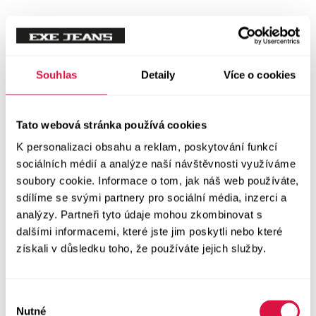
Tílka
Svetry a mikiny
Vše v kategorii Svetry a mikiny
Souhlas
Detaily
Více o cookies
NOVINKY
Mikiny
Tato webová stránka používá cookies
K personalizaci obsahu a reklam, poskytování funkcí
Svetry
sociálních médií a analýze naší návštěvnosti využíváme
soubory cookie. Informace o tom, jak náš web používáte,
Šaty a sukně
sdílíme se svými partnery pro sociální média, inzerci a
Vše v kategorii Šaty a sukně
analýzy. Partneři tyto údaje mohou zkombinovat s
NOVINKY
dalšími informacemi, které jste jim poskytli nebo které
získali v důsledku toho, že používáte jejich služby.
Letní šaty
Podzimní šaty
Výběr
Nutné
souhlasu