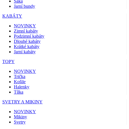
Saka
Jarní bundy
KABÁTY
NOVINKY
Zimní kabáty
Podzimní kabáty
Dlouhé kabáty
Krátké kabáty
Jarní kabáty
TOPY
NOVINKY
Trička
Košile
Halenky
Tílka
SVETRY A MIKINY
NOVINKY
Mikiny
Svetry