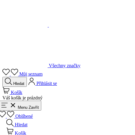
Všechny značky
Můj seznam
Přihlásit se
Hledat
Košík
Váš košík je prázdný
Menu
Zavřít
Oblíbené
Hledat
Košík
Přihlásit se
Zpět