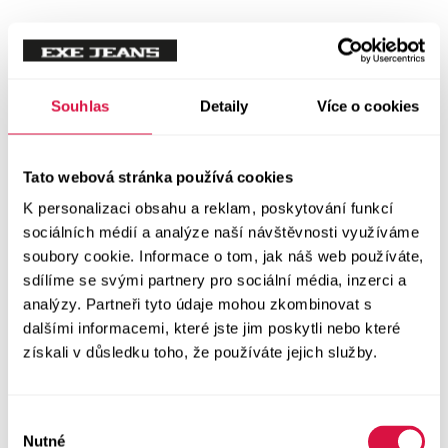
Mikiny
Svetry
Souhlas
Detaily
Více o cookies
Šaty a sukně
Vše v kategorii Šaty a sukně
Tato webová stránka používá cookies
NOVINKY
K personalizaci obsahu a reklam, poskytování funkcí
Letní šaty
sociálních médií a analýze naší návštěvnosti využíváme
soubory cookie. Informace o tom, jak náš web používáte,
sdílíme se svými partnery pro sociální média, inzerci a
Podzimní šaty
analýzy. Partneři tyto údaje mohou zkombinovat s
dalšími informacemi, které jste jim poskytli nebo které
Dlouhé šaty
získali v důsledku toho, že používáte jejich služby.
Krátké šaty
Výběr
Sukně
Nutné
souhlasu