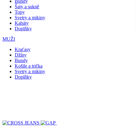
Bundy
Šaty a sukně
Topy
Svetry a mikiny
Kabáty
Doplňky
MUŽI
Kraťasy
Džíny
Bundy
Košile a trička
Svetry a mikiny
Doplňky