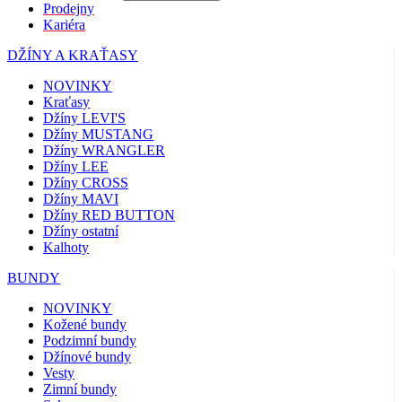
Prodejny
Kariéra
DŽÍNY A KRAŤASY
NOVINKY
Kraťasy
Džíny LEVI'S
Džíny MUSTANG
Džíny WRANGLER
Džíny LEE
Džíny CROSS
Džíny MAVI
Džíny RED BUTTON
Džíny ostatní
Kalhoty
BUNDY
NOVINKY
Kožené bundy
Podzimní bundy
Džínové bundy
Vesty
Zimní bundy