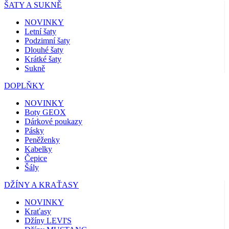
ŠATY A SUKNĚ
NOVINKY
Letní šaty
Podzimní šaty
Dlouhé šaty
Krátké šaty
Sukně
DOPLŇKY
NOVINKY
Boty GEOX
Dárkové poukazy
Pásky
Peněženky
Kabelky
Čepice
Šály
DŽÍNY A KRAŤASY
NOVINKY
Kraťasy
Džíny LEVI'S