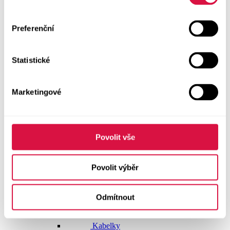
Doplňky
Preferenční
Vše v kategorii Doplňky
NOVINKY
Statistické
Boty GEOX
Dárkové poukazy
Marketingové
Pásky
Peněženky
Povolit vše
Kabelky
Povolit výběr
Čepice
Odmítnout
Šály
Pro muže