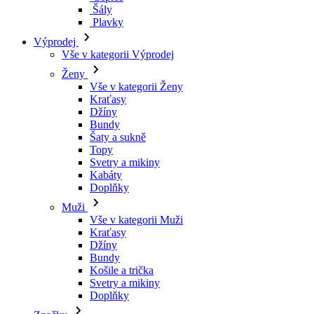
Kraťasy
Džíny
Bundy
Šaty a sukně
Topy
Svetry a mikiny
Kabáty
Doplňky
Muži
Vše v kategorii Muži
Kraťasy
Džíny
Bundy
Košile a trička
Svetry a mikiny
Doplňky
Značky
Všechny značky Značky