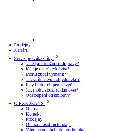
Mohu zboží vyměnit?
Jak vrátím svou objednávku?
Kdy budu mít peníze zpět?
Jak mohu zboží reklamovat?
Odstoupení od smlouvy
O EXE JEANS
O nás
Kontakt
Prodejny
Ochrana osobních údajů
Všeobecné obchodní podmínky
Kariéra
Telefon:
+420 702 280 568
Otevírací doba:
(po-pá: 8.00 - 16.00)
E-mail:
eshop@exejeans.cz
Pro muže