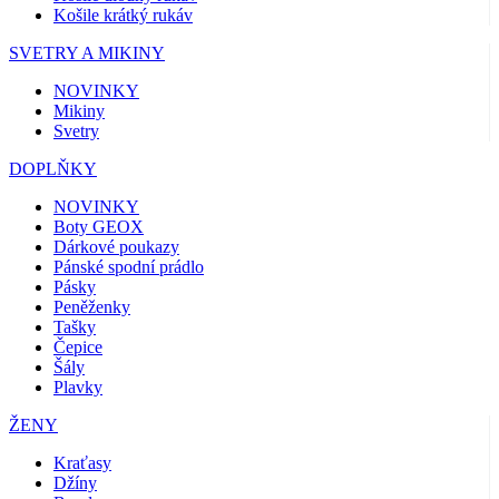
Košile krátký rukáv
SVETRY A MIKINY
NOVINKY
Mikiny
Svetry
DOPLŇKY
NOVINKY
Boty GEOX
Dárkové poukazy
Pánské spodní prádlo
Pásky
Peněženky
Tašky
Čepice
Šály
Plavky
ŽENY
Kraťasy
Džíny