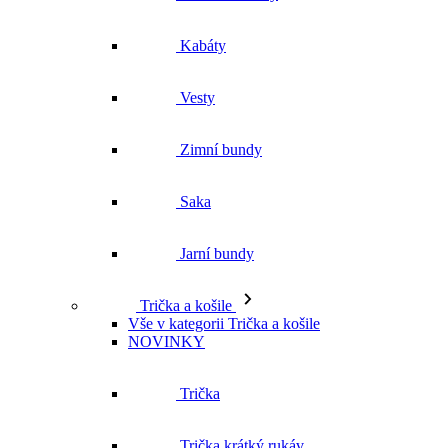
Zimní bundy
Saka
Jarní bundy
Trička a košile
Vše v kategorii Trička a košile
NOVINKY
Trička
Trička krátký rukáv
Polokošile
Košile dlouhý rukáv