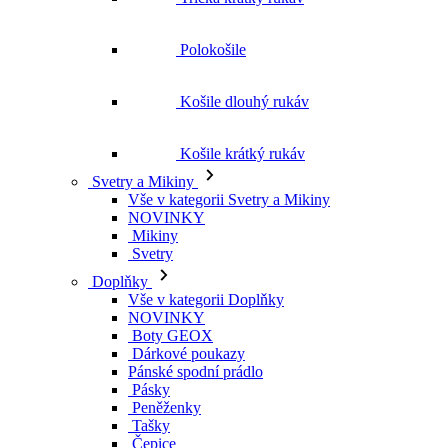
Košile krátký rukáv
Svetry a Mikiny
Vše v kategorii Svetry a Mikiny
NOVINKY
Mikiny
Svetry
Doplňky
Vše v kategorii Doplňky
NOVINKY
Boty GEOX
Dárkové poukazy
Pánské spodní prádlo
Pásky
Peněženky
Tašky
Čepice
Šály
Plavky
Výprodej
Vše v kategorii Výprodej
Ženy
Vše v kategorii Ženy