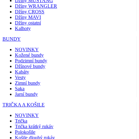
Džíny MUSTANG
Džíny WRANGLER
Džíny CROSS
Džíny MAVI
Džíny ostatní
Kalhoty
BUNDY
NOVINKY
Kožené bundy
Podzimní bundy
Džínové bundy
Kabáty
Vesty
Zimní bundy
Saka
Jarní bundy
TRIČKA A KOŠILE
NOVINKY
Trička
Trička krátký rukáv
Polokošile
Košile dlouhý rukáv