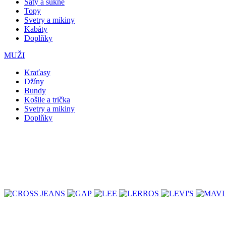
Šaty a sukně
Topy
Svetry a mikiny
Kabáty
Doplňky
MUŽI
Kraťasy
Džíny
Bundy
Košile a trička
Svetry a mikiny
Doplňky