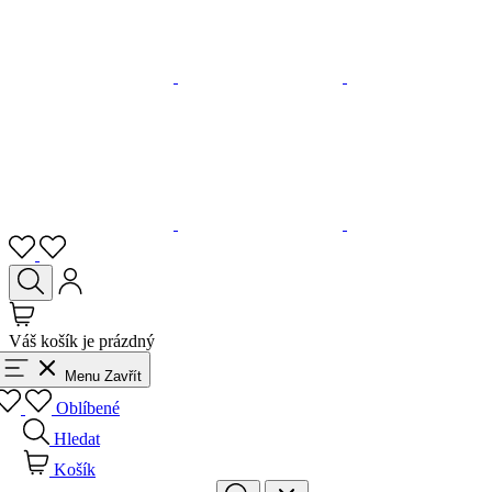
Váš košík je prázdný
Menu
Zavřít
Oblíbené
Hledat
Košík