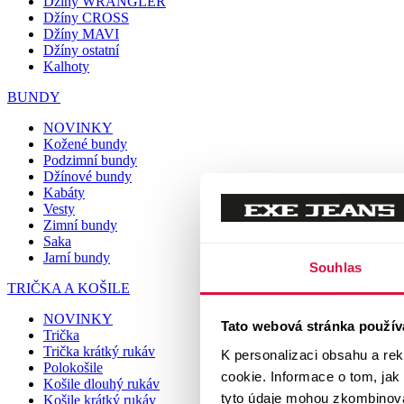
Džíny WRANGLER
Džíny CROSS
Džíny MAVI
Džíny ostatní
Kalhoty
BUNDY
NOVINKY
Kožené bundy
Podzimní bundy
Džínové bundy
Kabáty
Vesty
Zimní bundy
Saka
Jarní bundy
Souhlas
TRIČKA A KOŠILE
NOVINKY
Tato webová stránka použív
Trička
Trička krátký rukáv
K personalizaci obsahu a re
Polokošile
cookie. Informace o tom, jak
Košile dlouhý rukáv
tyto údaje mohou zkombinovat
Košile krátký rukáv