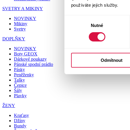
používáte jejich služby.
SVETRY A MIKINY
NOVINKY
Výběr
Mikiny
Nutné
souhlasu
Svetry
DOPLŇKY
NOVINKY
Boty GEOX
Dárkové poukazy
Odmítnout
Pánské spodní prádlo
Pásky
Peněženky
Tašky
Čepice
Šály
Plavky
ŽENY
Kraťasy
Džíny
Bundy