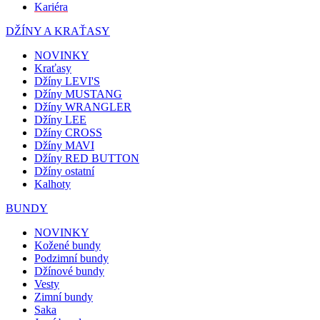
Kariéra
DŽÍNY A KRAŤASY
NOVINKY
Kraťasy
Džíny LEVI'S
Džíny MUSTANG
Džíny WRANGLER
Džíny LEE
Džíny CROSS
Džíny MAVI
Džíny RED BUTTON
Džíny ostatní
Kalhoty
BUNDY
NOVINKY
Kožené bundy
Podzimní bundy
Džínové bundy
Vesty
Zimní bundy
Saka