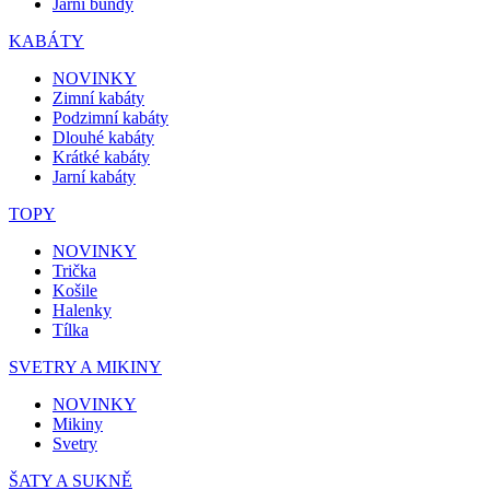
Jarní bundy
KABÁTY
NOVINKY
Zimní kabáty
Podzimní kabáty
Dlouhé kabáty
Krátké kabáty
Jarní kabáty
TOPY
NOVINKY
Trička
Košile
Halenky
Tílka
SVETRY A MIKINY
NOVINKY
Mikiny
Svetry
ŠATY A SUKNĚ