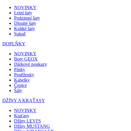
NOVINKY
Letní šaty
Podzimní šaty
Dlouhé šaty
Krátké šaty
Sukně
DOPLŇKY
NOVINKY
Boty GEOX
Dárkové poukazy
Pásky
Peněženky
Kabelky
Čepice
Šály
DŽÍNY A KRAŤASY
NOVINKY
Kraťasy
Džíny LEVI'S
Džíny MUSTANG