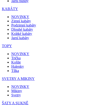
Jarní bundy
KABÁTY
NOVINKY
Zimní kabáty
Podzimní kabáty
Dlouhé kabáty
Krátké kabáty
Jarní kabáty
TOPY
NOVINKY
Trička
Košile
Halenky
Tílka
SVETRY A MIKINY
NOVINKY
Mikiny
Svetry
ŠATY A SUKNĚ