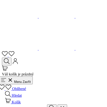
Váš košík je prázdný
Menu
Zavřít
Oblíbené
Hledat
Košík