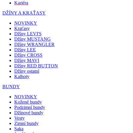
Kariéra
DŽÍNY A KRAŤASY
NOVINKY
Kraťasy
Džíny LEVI'S
Džíny MUSTANG
Džíny WRANGLER
Džíny LEE
Džíny CROSS
Džíny MAVI
Džíny RED BUTTON
Džíny ostatní
Kalhoty
BUNDY
NOVINKY
Kožené bundy
Podzimní bundy
Džínové bundy
Vesty
Zimní bundy
Saka