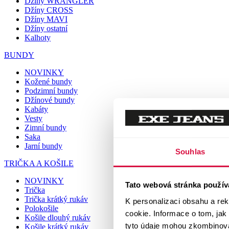
Džíny WRANGLER
Džíny CROSS
Džíny MAVI
Džíny ostatní
Kalhoty
BUNDY
NOVINKY
Kožené bundy
Podzimní bundy
Džínové bundy
Kabáty
Vesty
Zimní bundy
Saka
Jarní bundy
Souhlas
TRIČKA A KOŠILE
NOVINKY
Tato webová stránka použív
Trička
Trička krátký rukáv
K personalizaci obsahu a re
Polokošile
cookie. Informace o tom, jak
Košile dlouhý rukáv
tyto údaje mohou zkombinovat
Košile krátký rukáv