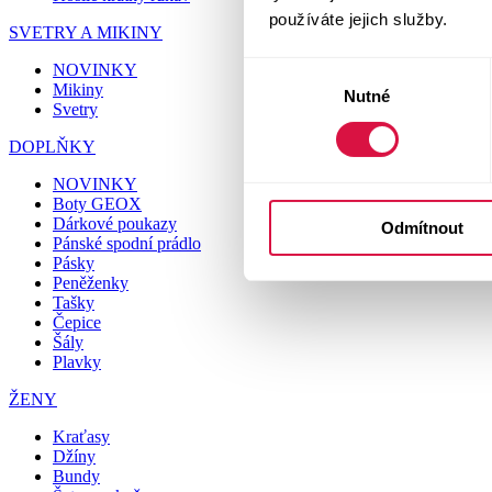
používáte jejich služby.
SVETRY A MIKINY
NOVINKY
Výběr
Mikiny
Nutné
souhlasu
Svetry
DOPLŇKY
NOVINKY
Boty GEOX
Dárkové poukazy
Odmítnout
Pánské spodní prádlo
Pásky
Peněženky
Tašky
Čepice
Šály
Plavky
ŽENY
Kraťasy
Džíny
Bundy