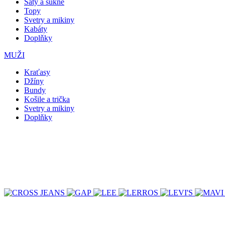
Šaty a sukně
Topy
Svetry a mikiny
Kabáty
Doplňky
MUŽI
Kraťasy
Džíny
Bundy
Košile a trička
Svetry a mikiny
Doplňky