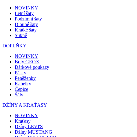
NOVINKY
Letní šaty
Podzimní šaty
Dlouhé šaty
Krátké šaty
Sukně
DOPLŇKY
NOVINKY
Boty GEOX
Dárkové poukazy
Pásky
Peněženky
Kabelky
Čepice
Šály
DŽÍNY A KRAŤASY
NOVINKY
Kraťasy
Džíny LEVI'S
Džíny MUSTANG