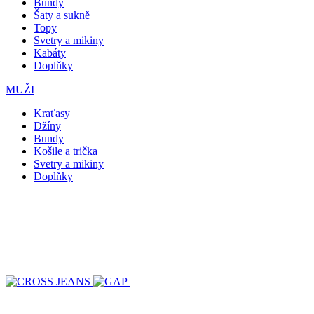
Bundy
Šaty a sukně
Topy
Svetry a mikiny
Kabáty
Doplňky
MUŽI
Kraťasy
Džíny
Bundy
Košile a trička
Svetry a mikiny
Doplňky