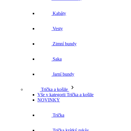
Zimní bundy
Saka
Jarní bundy
Trička a košile
Vše v kategorii Trička a košile
NOVINKY
Trička
Trička krátký rukáv
Polokošile
Košile dlouhý rukáv