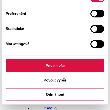
Doplňky
Preferenční
Vše v kategorii Doplňky
NOVINKY
Statistické
Boty GEOX
Dárkové poukazy
Marketingové
Pásky
Peněženky
Povolit vše
Kabelky
Povolit výběr
Čepice
Odmítnout
Šály
Pro muže