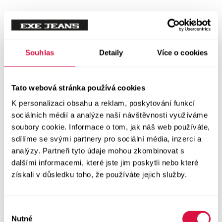
Mikiny
Svetry
Souhlas
Detaily
Více o cookies
Šaty a sukně
Vše v kategorii Šaty a sukně
Tato webová stránka používá cookies
NOVINKY
K personalizaci obsahu a reklam, poskytování funkcí
Letní šaty
sociálních médií a analýze naší návštěvnosti využíváme
soubory cookie. Informace o tom, jak náš web používáte,
sdílíme se svými partnery pro sociální média, inzerci a
Podzimní šaty
analýzy. Partneři tyto údaje mohou zkombinovat s
dalšími informacemi, které jste jim poskytli nebo které
Dlouhé šaty
získali v důsledku toho, že používáte jejich služby.
Krátké šaty
Výběr
Sukně
Nutné
souhlasu