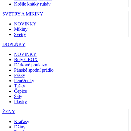
Košile krátký rukáv
SVETRY A MIKINY
NOVINKY
Mikiny
Svetry
DOPLŇKY
NOVINKY
Boty GEOX
Dárkové poukazy
Pánské spodní prádlo
Pásky
Peněženky
Tašky
Čepice
Šály
Plavky
ŽENY
Kraťasy
Džíny