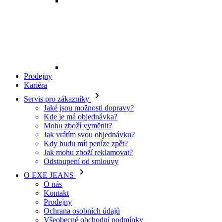
Mohu zboží vyměnit?
Jak vrátím svou objednávku?
Kdy budu mít peníze zpět?
Jak mohu zboží reklamovat?
Odstoupení od smlouvy
O EXE JEANS
O nás
Kontakt
Prodejny
Ochrana osobních údajů
Všeobecné obchodní podmínky
Kariéra
Telefon:
+420 702 280 568
Otevírací doba:
(po-pá: 8.00 - 16.00)
E-mail:
eshop@exejeans.cz
Pro muže