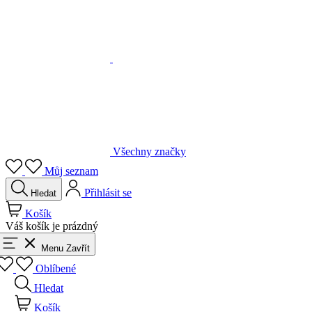
Všechny značky
Můj seznam
Přihlásit se
Hledat
Košík
Váš košík je prázdný
Menu
Zavřít
Oblíbené
Hledat
Košík
Přihlásit se
Zpět