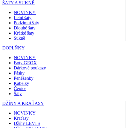
ŠATY A SUKNĚ
NOVINKY
Letní šaty
Podzimní šaty
Dlouhé šaty
Krátké šaty
Sukně
DOPLŇKY
NOVINKY
Boty GEOX
Dárkové poukazy
Pásky
Peněženky
Kabelky
Čepice
Šály
DŽÍNY A KRAŤASY
NOVINKY
Kraťasy
Džíny LEVI'S