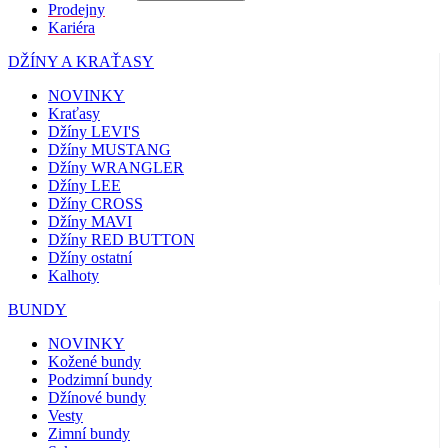
Prodejny
Kariéra
DŽÍNY A KRAŤASY
NOVINKY
Kraťasy
Džíny LEVI'S
Džíny MUSTANG
Džíny WRANGLER
Džíny LEE
Džíny CROSS
Džíny MAVI
Džíny RED BUTTON
Džíny ostatní
Kalhoty
BUNDY
NOVINKY
Kožené bundy
Podzimní bundy
Džínové bundy
Vesty
Zimní bundy