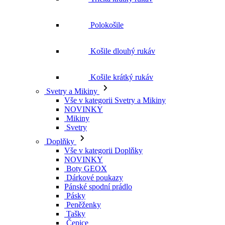
Košile krátký rukáv
Svetry a Mikiny
Vše v kategorii Svetry a Mikiny
NOVINKY
Mikiny
Svetry
Doplňky
Vše v kategorii Doplňky
NOVINKY
Boty GEOX
Dárkové poukazy
Pánské spodní prádlo
Pásky
Peněženky
Tašky
Čepice
Šály
Plavky
Výprodej
Vše v kategorii Výprodej
Ženy
Vše v kategorii Ženy