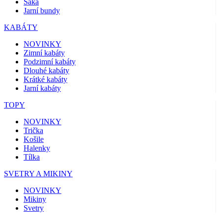
Saka
Jarní bundy
KABÁTY
NOVINKY
Zimní kabáty
Podzimní kabáty
Dlouhé kabáty
Krátké kabáty
Jarní kabáty
TOPY
NOVINKY
Trička
Košile
Halenky
Tílka
SVETRY A MIKINY
NOVINKY
Mikiny
Svetry