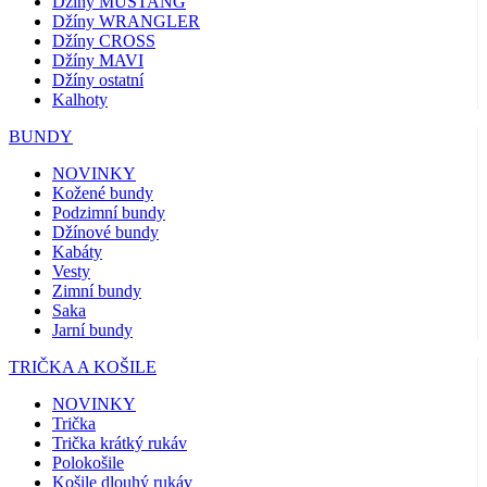
Džíny MUSTANG
Džíny WRANGLER
Džíny CROSS
Džíny MAVI
Džíny ostatní
Kalhoty
BUNDY
NOVINKY
Kožené bundy
Podzimní bundy
Džínové bundy
Kabáty
Vesty
Zimní bundy
Saka
Jarní bundy
TRIČKA A KOŠILE
NOVINKY
Trička
Trička krátký rukáv
Polokošile
Košile dlouhý rukáv