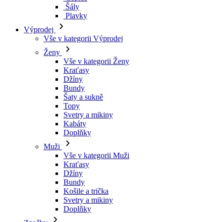
Kraťasy
Džíny
Bundy
Šaty a sukně
Topy
Svetry a mikiny
Kabáty
Doplňky
Muži
Vše v kategorii Muži
Kraťasy
Džíny
Bundy
Košile a trička
Svetry a mikiny
Doplňky
Značky
Všechny značky Značky