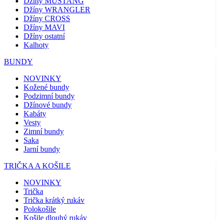
Džíny MUSTANG
Džíny WRANGLER
Džíny CROSS
Džíny MAVI
Džíny ostatní
Kalhoty
BUNDY
NOVINKY
Kožené bundy
Podzimní bundy
Džínové bundy
Kabáty
Vesty
Zimní bundy
Saka
Jarní bundy
TRIČKA A KOŠILE
NOVINKY
Trička
Trička krátký rukáv
Polokošile
Košile dlouhý rukáv