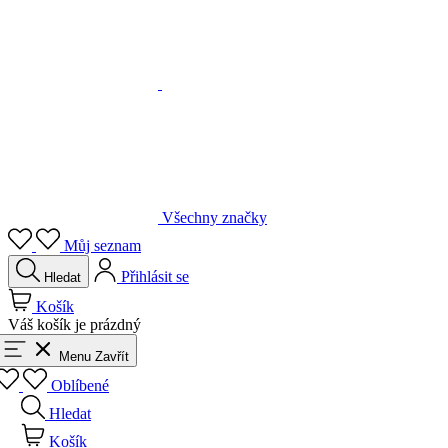
Všechny značky
Můj seznam
Přihlásit se
Hledat
Košík
Váš košík je prázdný
Menu
Zavřít
Oblíbené
Hledat
Košík
Přihlásit se
Zpět