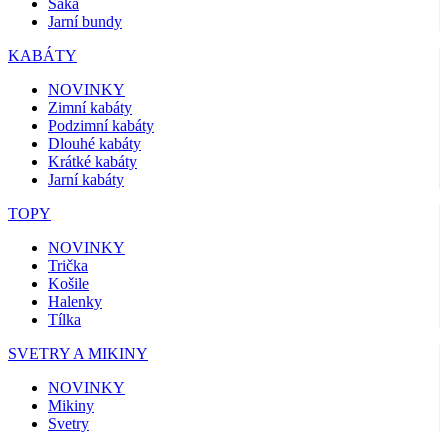
Saka
Jarní bundy
KABÁTY
NOVINKY
Zimní kabáty
Podzimní kabáty
Dlouhé kabáty
Krátké kabáty
Jarní kabáty
TOPY
NOVINKY
Trička
Košile
Halenky
Tílka
SVETRY A MIKINY
NOVINKY
Mikiny
Svetry