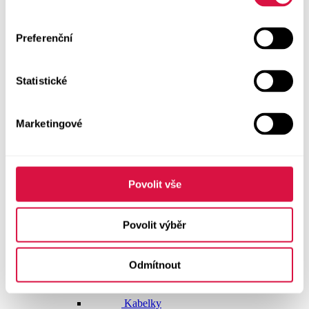
Doplňky
Preferenční
Vše v kategorii Doplňky
NOVINKY
Statistické
Boty GEOX
Dárkové poukazy
Marketingové
Pásky
Peněženky
Povolit vše
Kabelky
Povolit výběr
Čepice
Odmítnout
Šály
Pro muže