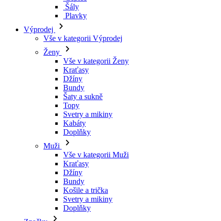
Kraťasy
Džíny
Bundy
Šaty a sukně
Topy
Svetry a mikiny
Kabáty
Doplňky
Muži
Vše v kategorii Muži
Kraťasy
Džíny
Bundy
Košile a trička
Svetry a mikiny
Doplňky
Značky
Všechny značky Značky