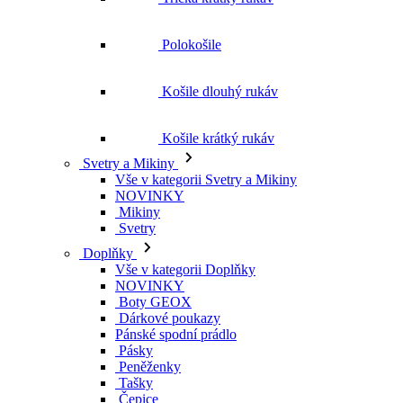
Košile krátký rukáv
Svetry a Mikiny
Vše v kategorii Svetry a Mikiny
NOVINKY
Mikiny
Svetry
Doplňky
Vše v kategorii Doplňky
NOVINKY
Boty GEOX
Dárkové poukazy
Pánské spodní prádlo
Pásky
Peněženky
Tašky
Čepice
Šály
Plavky
Výprodej
Vše v kategorii Výprodej
Ženy
Vše v kategorii Ženy