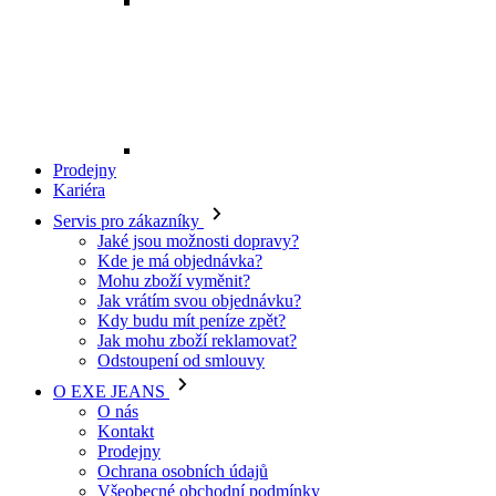
Mohu zboží vyměnit?
Jak vrátím svou objednávku?
Kdy budu mít peníze zpět?
Jak mohu zboží reklamovat?
Odstoupení od smlouvy
O EXE JEANS
O nás
Kontakt
Prodejny
Ochrana osobních údajů
Všeobecné obchodní podmínky
Kariéra
Telefon:
+420 702 280 568
Otevírací doba:
(po-pá: 8.00 - 16.00)
E-mail:
eshop@exejeans.cz
Pro muže