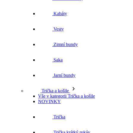
Zimní bundy
Saka
Jarní bundy
Trička a košile
Vše v kategorii Trička a košile
NOVINKY
Trička
Trička krátký rukáv
Polokošile
Košile dlouhý rukáv