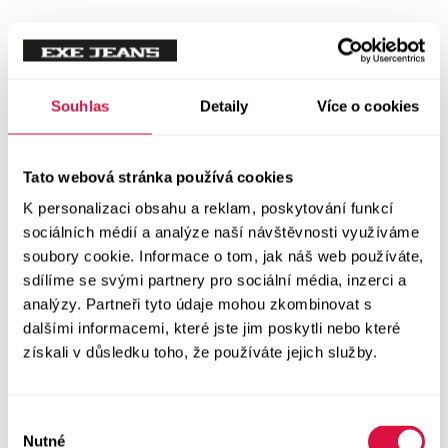
Mikiny
Svetry
Souhlas
Detaily
Více o cookies
Šaty a sukně
Vše v kategorii Šaty a sukně
Tato webová stránka používá cookies
NOVINKY
K personalizaci obsahu a reklam, poskytování funkcí
Letní šaty
sociálních médií a analýze naší návštěvnosti využíváme
soubory cookie. Informace o tom, jak náš web používáte,
sdílíme se svými partnery pro sociální média, inzerci a
Podzimní šaty
analýzy. Partneři tyto údaje mohou zkombinovat s
dalšími informacemi, které jste jim poskytli nebo které
Dlouhé šaty
získali v důsledku toho, že používáte jejich služby.
Krátké šaty
Výběr
Sukně
Nutné
souhlasu