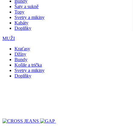
Bundy
Šaty a sukně
Topy
Svetry a mikiny
Kabáty
Doplňky
MUŽI
Kraťasy
Džíny
Bundy
Košile a trička
Svetry a mikiny
Doplňky