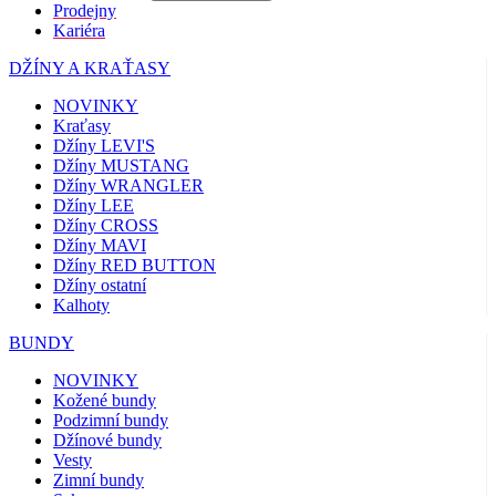
Prodejny
Kariéra
DŽÍNY A KRAŤASY
NOVINKY
Kraťasy
Džíny LEVI'S
Džíny MUSTANG
Džíny WRANGLER
Džíny LEE
Džíny CROSS
Džíny MAVI
Džíny RED BUTTON
Džíny ostatní
Kalhoty
BUNDY
NOVINKY
Kožené bundy
Podzimní bundy
Džínové bundy
Vesty
Zimní bundy