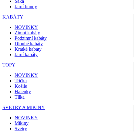
Saka
Jarní bundy
KABÁTY
NOVINKY
Zimní kabáty
Podzimní kabáty
Dlouhé kabáty
Krátké kabáty
Jarní kabáty
TOPY
NOVINKY
Trička
Košile
Halenky
Tílka
SVETRY A MIKINY
NOVINKY
Mikiny
Svetry