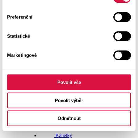
Dlouhé šaty
Preferenční
Krátké šaty
Statistické
Sukně
Doplňky
Marketingové
Vše v kategorii Doplňky
NOVINKY
Boty GEOX
Povolit vše
Dárkové poukazy
Povolit výběr
Pásky
Odmítnout
Peněženky
Kabelky