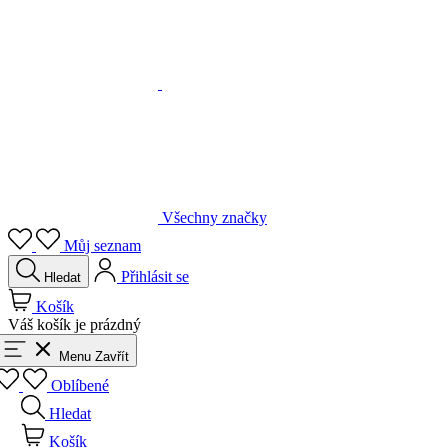
Všechny značky
Můj seznam
Přihlásit se
Hledat
Košík
Váš košík je prázdný
Menu
Zavřít
Oblíbené
Hledat
Košík