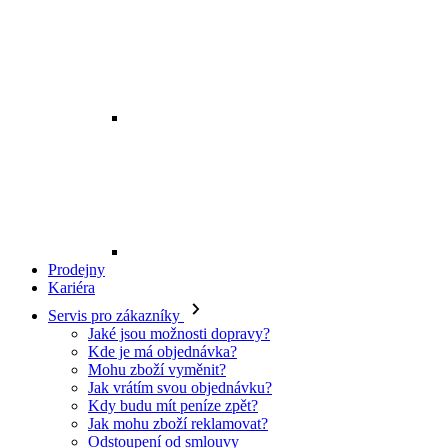
Prodejny
Kariéra
Servis pro zákazníky
Jaké jsou možnosti dopravy?
Kde je má objednávka?
Mohu zboží vyměnit?
Jak vrátím svou objednávku?
Kdy budu mít peníze zpět?
Jak mohu zboží reklamovat?
Odstoupení od smlouvy
O EXE JEANS
O nás
Kontakt
Prodejny
Ochrana osobních údajů
Všeobecné obchodní podmínky