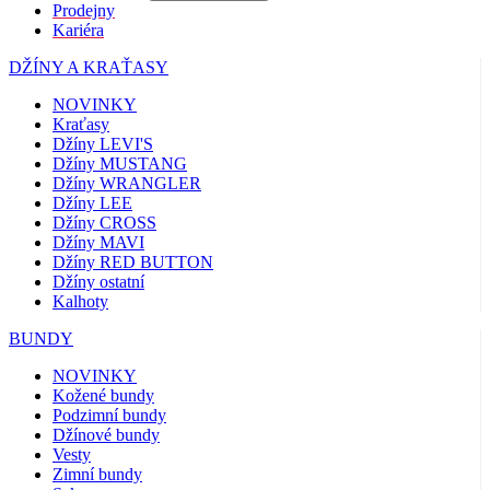
Prodejny
Kariéra
DŽÍNY A KRAŤASY
NOVINKY
Kraťasy
Džíny LEVI'S
Džíny MUSTANG
Džíny WRANGLER
Džíny LEE
Džíny CROSS
Džíny MAVI
Džíny RED BUTTON
Džíny ostatní
Kalhoty
BUNDY
NOVINKY
Kožené bundy
Podzimní bundy
Džínové bundy
Vesty
Zimní bundy