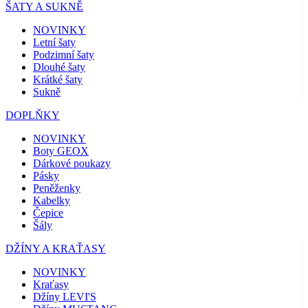
ŠATY A SUKNĚ
NOVINKY
Letní šaty
Podzimní šaty
Dlouhé šaty
Krátké šaty
Sukně
DOPLŇKY
NOVINKY
Boty GEOX
Dárkové poukazy
Pásky
Peněženky
Kabelky
Čepice
Šály
DŽÍNY A KRAŤASY
NOVINKY
Kraťasy
Džíny LEVI'S