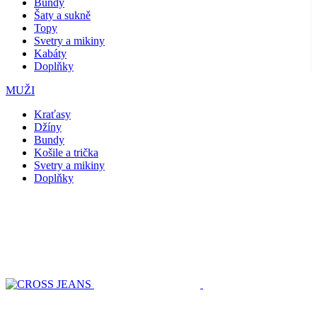
Bundy
Šaty a sukně
Topy
Svetry a mikiny
Kabáty
Doplňky
MUŽI
Kraťasy
Džíny
Bundy
Košile a trička
Svetry a mikiny
Doplňky