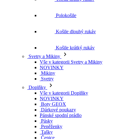
Polokošile
Košile dlouhý rukáv
Košile krátký rukáv
Svetry a Mikiny
Vše v kategorii Svetry a Mikiny
NOVINKY
Mikiny
Svetry
Doplňky
Vše v kategorii Doplňky
NOVINKY
Boty GEOX
Dárkové poukazy
Pánské spodní prádlo
Pásky
Peněženky
Tašky
Čepice