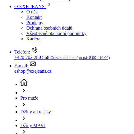
Kariéra
Telefon:
+420 702 280 568
Otevírací doba:
(po-pá: 8.00 - 16.00)
E-mail:
eshop@exejeans.cz
Pro muže
Džíny a kraťasy
Džíny MAVI
Pánské džíny MAVI Jake klasicky modré-seprané
(aktuální stránka)