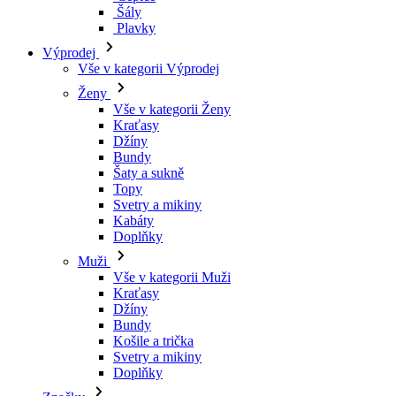
Šály
Plavky
Výprodej
Vše v kategorii Výprodej
Ženy
Vše v kategorii Ženy
Kraťasy
Džíny
Bundy
Šaty a sukně
Topy
Svetry a mikiny
Kabáty
Doplňky
Muži
Vše v kategorii Muži
Kraťasy
Džíny
Bundy
Košile a trička
Svetry a mikiny
Doplňky