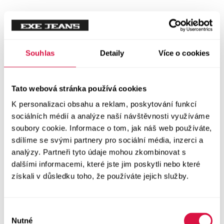
Tílka
Svetry a mikiny
Vše v kategorii Svetry a mikiny
Souhlas
Detaily
Více o cookies
NOVINKY
Mikiny
Tato webová stránka používá cookies
K personalizaci obsahu a reklam, poskytování funkcí
Svetry
sociálních médií a analýze naší návštěvnosti využíváme
soubory cookie. Informace o tom, jak náš web používáte,
Šaty a sukně
sdílíme se svými partnery pro sociální média, inzerci a
Vše v kategorii Šaty a sukně
analýzy. Partneři tyto údaje mohou zkombinovat s
NOVINKY
dalšími informacemi, které jste jim poskytli nebo které
získali v důsledku toho, že používáte jejich služby.
Letní šaty
Podzimní šaty
Výběr
Nutné
souhlasu