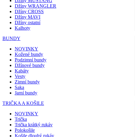
Džíny MUSTANG
Džíny WRANGLER
Džíny CROSS
Džíny MAVI
Džíny ostatní
Kalhoty
BUNDY
NOVINKY
Kožené bundy
Podzimní bundy
Džínové bundy
Kabáty
Vesty
Zimní bundy
Saka
Jarní bundy
TRIČKA A KOŠILE
NOVINKY
Trička
Trička krátký rukáv
Polokošile
Košile dlouhý rukáv