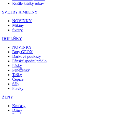
Košile krátký rukáv
SVETRY A MIKINY
NOVINKY
Mikiny
Svetry
DOPLŇKY
NOVINKY
Boty GEOX
Dárkové poukazy
Pánské spodní prádlo
Pásky
Peněženky
Tašky
Čepice
Šály
Plavky
ŽENY
Kraťasy
Džíny