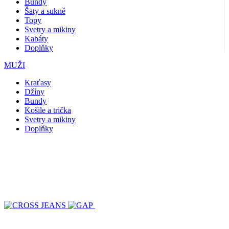
Bundy
Šaty a sukně
Topy
Svetry a mikiny
Kabáty
Doplňky
MUŽI
Kraťasy
Džíny
Bundy
Košile a trička
Svetry a mikiny
Doplňky