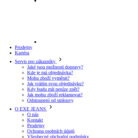
Mohu zboží vyměnit?
Jak vrátím svou objednávku?
Kdy budu mít peníze zpět?
Jak mohu zboží reklamovat?
Odstoupení od smlouvy
O EXE JEANS
O nás
Kontakt
Prodejny
Ochrana osobních údajů
Všeobecné obchodní podmínky
Kariéra
Telefon:
+420 702 280 568
Otevírací doba:
(po-pá: 8.00 - 16.00)
E-mail:
eshop@exejeans.cz
Pro muže