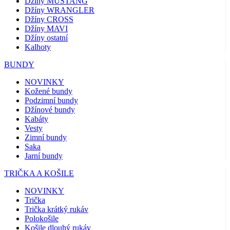
Džíny MUSTANG
Džíny WRANGLER
Džíny CROSS
Džíny MAVI
Džíny ostatní
Kalhoty
BUNDY
NOVINKY
Kožené bundy
Podzimní bundy
Džínové bundy
Kabáty
Vesty
Zimní bundy
Saka
Jarní bundy
TRIČKA A KOŠILE
NOVINKY
Trička
Trička krátký rukáv
Polokošile
Košile dlouhý rukáv