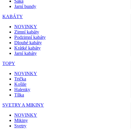
Saka
Jarní bundy
KABÁTY
NOVINKY
Zimní kabáty
Podzimní kabáty
Dlouhé kabáty
Krátké kabáty
Jarní kabáty
TOPY
NOVINKY
Trička
Košile
Halenky
Tílka
SVETRY A MIKINY
NOVINKY
Mikiny
Svetry