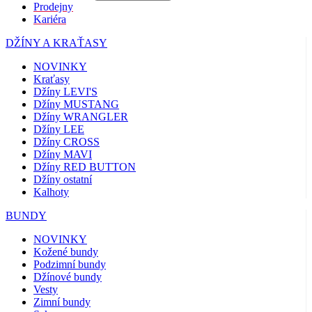
Prodejny
Kariéra
DŽÍNY A KRAŤASY
NOVINKY
Kraťasy
Džíny LEVI'S
Džíny MUSTANG
Džíny WRANGLER
Džíny LEE
Džíny CROSS
Džíny MAVI
Džíny RED BUTTON
Džíny ostatní
Kalhoty
BUNDY
NOVINKY
Kožené bundy
Podzimní bundy
Džínové bundy
Vesty
Zimní bundy