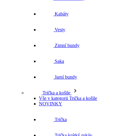
Zimní bundy
Saka
Jarní bundy
Trička a košile
Vše v kategorii Trička a košile
NOVINKY
Trička
Trička krátký rukáv
Polokošile
Košile dlouhý rukáv