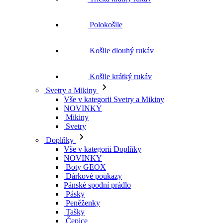
Košile krátký rukáv
Svetry a Mikiny
Vše v kategorii Svetry a Mikiny
NOVINKY
Mikiny
Svetry
Doplňky
Vše v kategorii Doplňky
NOVINKY
Boty GEOX
Dárkové poukazy
Pánské spodní prádlo
Pásky
Peněženky
Tašky
Čepice
Šály
Plavky
Výprodej
Vše v kategorii Výprodej
Ženy
Vše v kategorii Ženy