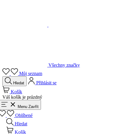
Všechny značky
Můj seznam
Přihlásit se
Hledat
Košík
Váš košík je prázdný
Menu
Zavřít
Oblíbené
Hledat
Košík
Přihlásit se
Zpět