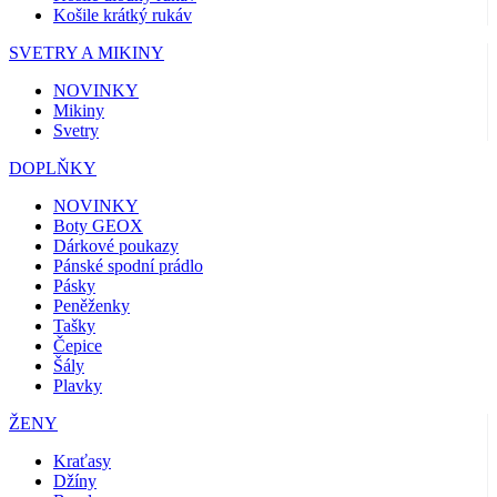
Košile krátký rukáv
SVETRY A MIKINY
NOVINKY
Mikiny
Svetry
DOPLŇKY
NOVINKY
Boty GEOX
Dárkové poukazy
Pánské spodní prádlo
Pásky
Peněženky
Tašky
Čepice
Šály
Plavky
ŽENY
Kraťasy
Džíny