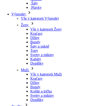
Kraťasy
Džíny
Bundy
Šaty a sukně
Topy
Svetry a mikiny
Kabáty
Doplňky
Muži
Vše v kategorii Muži
Kraťasy
Džíny
Bundy
Košile a trička
Svetry a mikiny
Doplňky
Značky
Všechny značky Značky