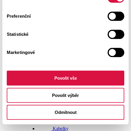
Doplňky
Preferenční
Vše v kategorii Doplňky
NOVINKY
Statistické
Boty GEOX
Dárkové poukazy
Marketingové
Pásky
Peněženky
Povolit vše
Kabelky
Povolit výběr
Čepice
Odmítnout
Šály
Pro muže