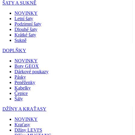
ŠATY A SUKNĚ
NOVINKY
Letní šaty
Podzimní šaty
Dlouhé šaty
Krátké šaty
Sukně
DOPLŇKY
NOVINKY
Boty GEOX
Dárkové poukazy
Pásky
Peněženky
Kabelky
Čepice
Šály
DŽÍNY A KRAŤASY
NOVINKY
Kraťasy
Džíny LEVI'S