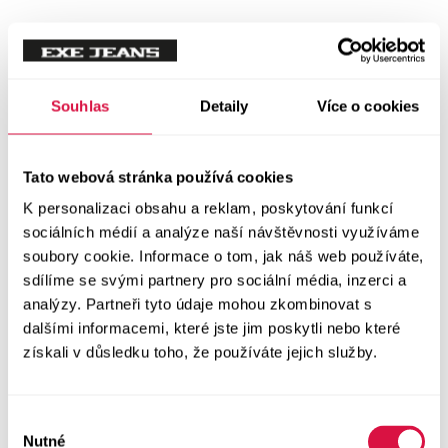
Mikiny
Svetry
Souhlas
Detaily
Více o cookies
Šaty a sukně
Vše v kategorii Šaty a sukně
Tato webová stránka používá cookies
NOVINKY
K personalizaci obsahu a reklam, poskytování funkcí
Letní šaty
sociálních médií a analýze naší návštěvnosti využíváme
soubory cookie. Informace o tom, jak náš web používáte,
sdílíme se svými partnery pro sociální média, inzerci a
Podzimní šaty
analýzy. Partneři tyto údaje mohou zkombinovat s
dalšími informacemi, které jste jim poskytli nebo které
Dlouhé šaty
získali v důsledku toho, že používáte jejich služby.
Krátké šaty
Výběr
Sukně
Nutné
souhlasu