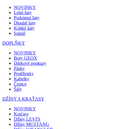
NOVINKY
Letní šaty
Podzimní šaty
Dlouhé šaty
Krátké šaty
Sukně
DOPLŇKY
NOVINKY
Boty GEOX
Dárkové poukazy
Pásky
Peněženky
Kabelky
Čepice
Šály
DŽÍNY A KRAŤASY
NOVINKY
Kraťasy
Džíny LEVI'S
Džíny MUSTANG