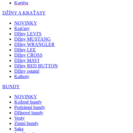
Kariéra
DŽÍNY A KRAŤASY
NOVINKY
Kraťasy
Džíny LEVI'S
Džíny MUSTANG
Džíny WRANGLER
Džíny LEE
Džíny CROSS
Džíny MAVI
Džíny RED BUTTON
Džíny ostatní
Kalhoty
BUNDY
NOVINKY
Kožené bundy
Podzimní bundy
Džínové bundy
Vesty
Zimní bundy
Saka