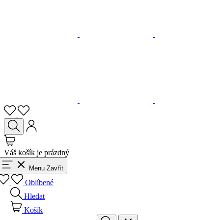
Váš košík je prázdný
Menu
Zavřít
Oblíbené
Hledat
Košík