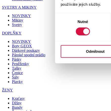
používáte jejich služby.
SVETRY A MIKINY
NOVINKY
Výběr
Mikiny
Nutné
souhlasu
Svetry
DOPLŇKY
NOVINKY
Boty GEOX
Dárkové poukazy
Odmítnout
Pánské spodní prádlo
Pásky
Peněženky
Tašky
Čepice
Šály
Plavky
ŽENY
Kraťasy
Džíny
Bundy