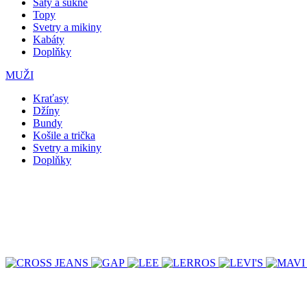
Šaty a sukně
Topy
Svetry a mikiny
Kabáty
Doplňky
MUŽI
Kraťasy
Džíny
Bundy
Košile a trička
Svetry a mikiny
Doplňky