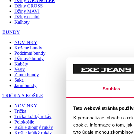
Džíny WRANGLER
Džíny CROSS
Džíny MAVI
Džíny ostatní
Kalhoty
BUNDY
NOVINKY
Kožené bundy
Podzimní bundy
Džínové bundy
Kabáty
Vesty
Zimní bundy
Saka
Jarní bundy
Souhlas
TRIČKA A KOŠILE
NOVINKY
Tato webová stránka použív
Trička
Trička krátký rukáv
K personalizaci obsahu a re
Polokošile
cookie. Informace o tom, jak
Košile dlouhý rukáv
tyto údaje mohou zkombinovat
Košile krátký rukáv