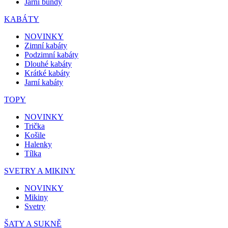
Jarní bundy
KABÁTY
NOVINKY
Zimní kabáty
Podzimní kabáty
Dlouhé kabáty
Krátké kabáty
Jarní kabáty
TOPY
NOVINKY
Trička
Košile
Halenky
Tílka
SVETRY A MIKINY
NOVINKY
Mikiny
Svetry
ŠATY A SUKNĚ