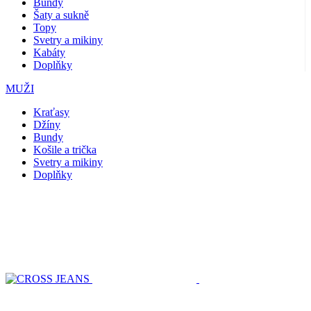
Bundy
Šaty a sukně
Topy
Svetry a mikiny
Kabáty
Doplňky
MUŽI
Kraťasy
Džíny
Bundy
Košile a trička
Svetry a mikiny
Doplňky