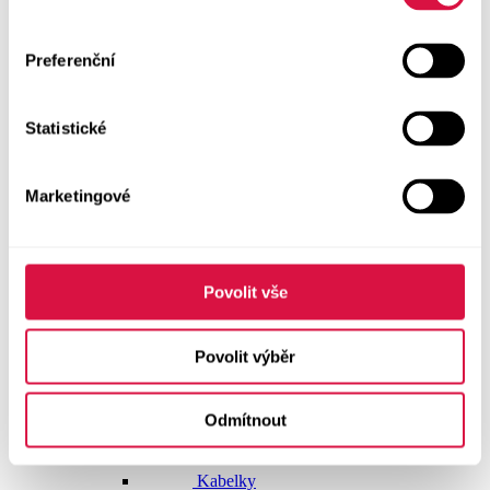
Dlouhé šaty
Preferenční
Krátké šaty
Statistické
Sukně
Doplňky
Marketingové
Vše v kategorii Doplňky
NOVINKY
Boty GEOX
Povolit vše
Dárkové poukazy
Povolit výběr
Pásky
Odmítnout
Peněženky
Kabelky