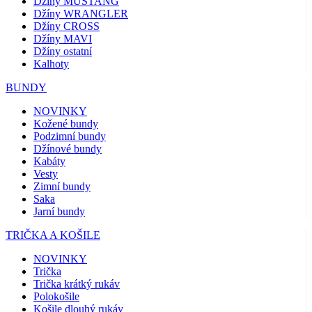
Džíny MUSTANG
Džíny WRANGLER
Džíny CROSS
Džíny MAVI
Džíny ostatní
Kalhoty
BUNDY
NOVINKY
Kožené bundy
Podzimní bundy
Džínové bundy
Kabáty
Vesty
Zimní bundy
Saka
Jarní bundy
TRIČKA A KOŠILE
NOVINKY
Trička
Trička krátký rukáv
Polokošile
Košile dlouhý rukáv