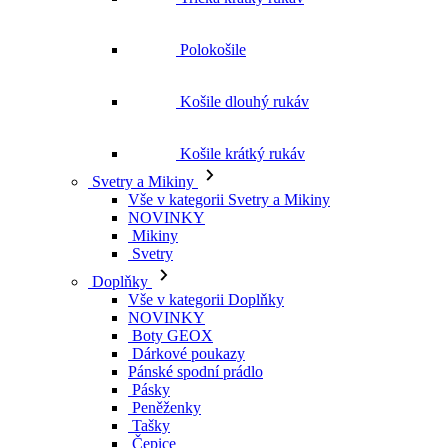
Polokošile
Košile dlouhý rukáv
Košile krátký rukáv
Svetry a Mikiny
Vše v kategorii Svetry a Mikiny
NOVINKY
Mikiny
Svetry
Doplňky
Vše v kategorii Doplňky
NOVINKY
Boty GEOX
Dárkové poukazy
Pánské spodní prádlo
Pásky
Peněženky
Tašky
Čepice