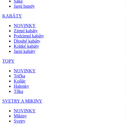
Saka
Jarní bundy
KABÁTY
NOVINKY
Zimní kabáty
Podzimní kabáty
Dlouhé kabáty
Krátké kabáty
Jarní kabáty
TOPY
NOVINKY
Trička
Košile
Halenky
Tílka
SVETRY A MIKINY
NOVINKY
Mikiny
Svetry