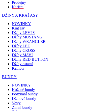
Prodejny
Kariéra
DŽÍNY A KRAŤASY
NOVINKY
Kraťasy
Džíny LEVI'S
Džíny MUSTANG
Džíny WRANGLER
Džíny LEE
Džíny CROSS
Džíny MAVI
Džíny RED BUTTON
Džíny ostatní
Kalhoty
BUNDY
NOVINKY
Kožené bundy
Podzimní bundy
Džínové bundy
Vesty
Zimní bundy