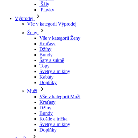
Šály
Plavky
Výprodej
Vše v kategorii Výprodej
Ženy
Vše v kategorii Ženy
Kraťasy
Džíny
Bundy
Šaty a sukně
Topy
Svetry a mikiny
Kabáty
Doplňky
Muži
Vše v kategorii Muži
Kraťasy
Džíny
Bundy
Košile a trička
Svetry a mikiny
Doplňky