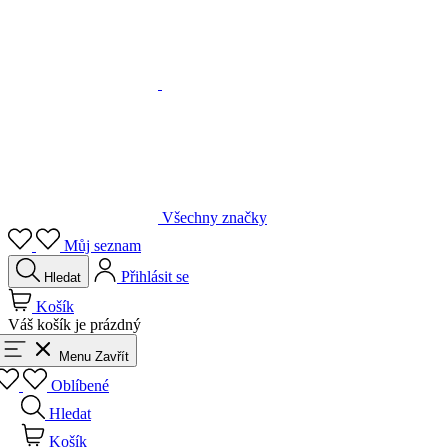
Všechny značky
Můj seznam
Přihlásit se
Hledat
Košík
Váš košík je prázdný
Menu
Zavřít
Oblíbené
Hledat
Košík