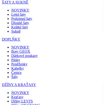
ŠATY A SUKNĚ
NOVINKY
Letní šaty
Podzimní šaty
Dlouhé šaty
Krátké šaty
Sukně
DOPLŇKY
NOVINKY
Boty GEOX
Dárkové poukazy
Pásky
Peněženky
Kabelky
Čepice
Šály
DŽÍNY A KRAŤASY
NOVINKY
Kraťasy
Džíny LEVI'S