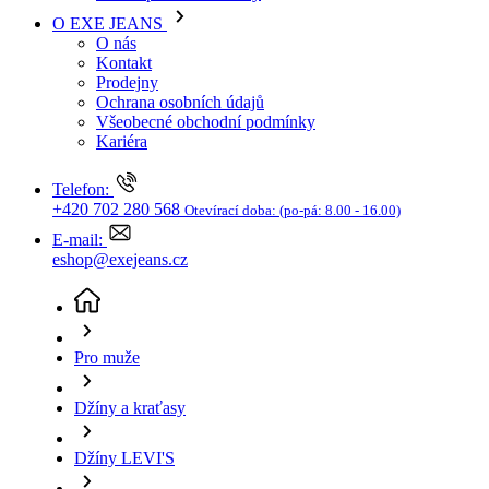
Kariéra
Telefon:
+420 702 280 568
Otevírací doba:
(po-pá: 8.00 - 16.00)
E-mail:
eshop@exejeans.cz
Pro muže
Džíny a kraťasy
Džíny LEVI'S
Pánské jeans Levis černá - 36/30
(aktuální stránka)