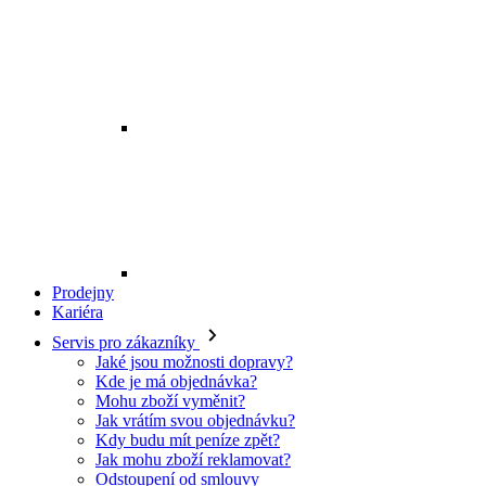
Prodejny
Kariéra
Servis pro zákazníky
Jaké jsou možnosti dopravy?
Kde je má objednávka?
Mohu zboží vyměnit?
Jak vrátím svou objednávku?
Kdy budu mít peníze zpět?
Jak mohu zboží reklamovat?
Odstoupení od smlouvy
O EXE JEANS
O nás
Kontakt
Prodejny
Ochrana osobních údajů
Všeobecné obchodní podmínky