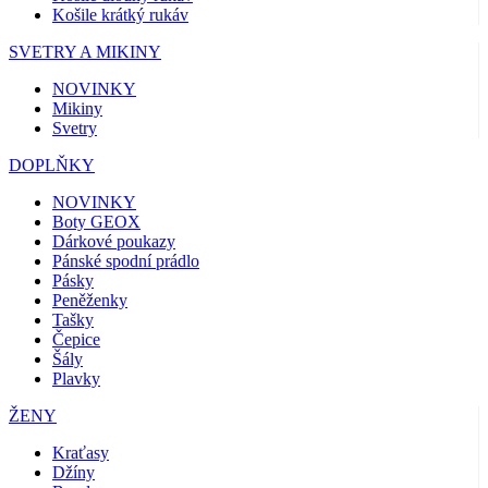
Košile krátký rukáv
SVETRY A MIKINY
NOVINKY
Mikiny
Svetry
DOPLŇKY
NOVINKY
Boty GEOX
Dárkové poukazy
Pánské spodní prádlo
Pásky
Peněženky
Tašky
Čepice
Šály
Plavky
ŽENY
Kraťasy
Džíny