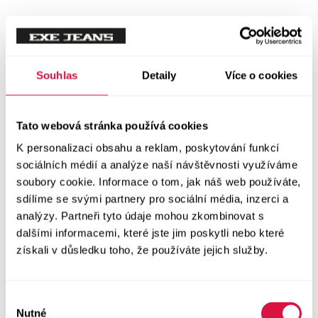
Tílka
Svetry a mikiny
Vše v kategorii Svetry a mikiny
Souhlas
Detaily
Více o cookies
NOVINKY
Mikiny
Tato webová stránka používá cookies
K personalizaci obsahu a reklam, poskytování funkcí
Svetry
sociálních médií a analýze naší návštěvnosti využíváme
soubory cookie. Informace o tom, jak náš web používáte,
Šaty a sukně
sdílíme se svými partnery pro sociální média, inzerci a
Vše v kategorii Šaty a sukně
analýzy. Partneři tyto údaje mohou zkombinovat s
NOVINKY
dalšími informacemi, které jste jim poskytli nebo které
získali v důsledku toho, že používáte jejich služby.
Letní šaty
Podzimní šaty
Výběr
Nutné
souhlasu