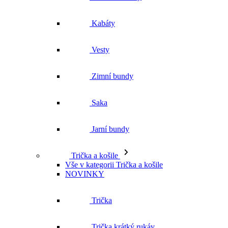
Zimní bundy
Saka
Jarní bundy
Trička a košile
Vše v kategorii Trička a košile
NOVINKY
Trička
Trička krátký rukáv
Polokošile
Košile dlouhý rukáv