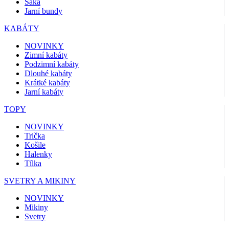
Saka
Jarní bundy
KABÁTY
NOVINKY
Zimní kabáty
Podzimní kabáty
Dlouhé kabáty
Krátké kabáty
Jarní kabáty
TOPY
NOVINKY
Trička
Košile
Halenky
Tílka
SVETRY A MIKINY
NOVINKY
Mikiny
Svetry