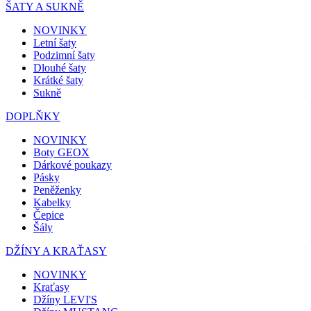
ŠATY A SUKNĚ
NOVINKY
Letní šaty
Podzimní šaty
Dlouhé šaty
Krátké šaty
Sukně
DOPLŇKY
NOVINKY
Boty GEOX
Dárkové poukazy
Pásky
Peněženky
Kabelky
Čepice
Šály
DŽÍNY A KRAŤASY
NOVINKY
Kraťasy
Džíny LEVI'S