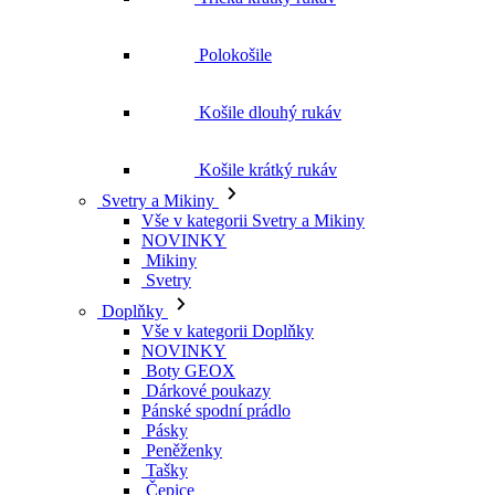
Košile krátký rukáv
Svetry a Mikiny
Vše v kategorii Svetry a Mikiny
NOVINKY
Mikiny
Svetry
Doplňky
Vše v kategorii Doplňky
NOVINKY
Boty GEOX
Dárkové poukazy
Pánské spodní prádlo
Pásky
Peněženky
Tašky
Čepice
Šály
Plavky
Výprodej
Vše v kategorii Výprodej
Ženy
Vše v kategorii Ženy