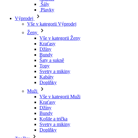
Kraťasy
Džíny
Bundy
Šaty a sukně
Topy
Svetry a mikiny
Kabáty
Doplňky
Muži
Vše v kategorii Muži
Kraťasy
Džíny
Bundy
Košile a trička
Svetry a mikiny
Doplňky
Značky
Všechny značky Značky