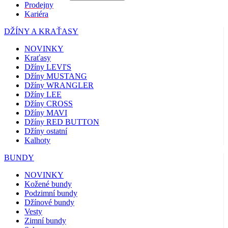
Prodejny
Kariéra
DŽÍNY A KRAŤASY
NOVINKY
Kraťasy
Džíny LEVI'S
Džíny MUSTANG
Džíny WRANGLER
Džíny LEE
Džíny CROSS
Džíny MAVI
Džíny RED BUTTON
Džíny ostatní
Kalhoty
BUNDY
NOVINKY
Kožené bundy
Podzimní bundy
Džínové bundy
Vesty
Zimní bundy