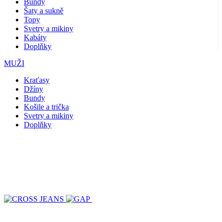
Bundy
Šaty a sukně
Topy
Svetry a mikiny
Kabáty
Doplňky
MUŽI
Kraťasy
Džíny
Bundy
Košile a trička
Svetry a mikiny
Doplňky