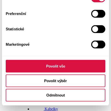
Doplňky
Preferenční
Vše v kategorii Doplňky
NOVINKY
Statistické
Boty GEOX
Dárkové poukazy
Marketingové
Pásky
Peněženky
Povolit vše
Kabelky
Povolit výběr
Čepice
Odmítnout
Šály
Pro muže