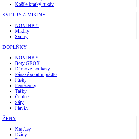
Košile krátký rukáv
SVETRY A MIKINY
NOVINKY
Mikiny
Svetry
DOPLŇKY
NOVINKY
Boty GEOX
Dárkové poukazy
Pánské spodní prádlo
Pásky
Peněženky
Tašky
Čepice
Šály
Plavky
ŽENY
Kraťasy
Džíny