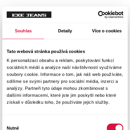
Mikiny
Svetry
Souhlas
Detaily
Více o cookies
Šaty a sukně
Vše v kategorii Šaty a sukně
Tato webová stránka používá cookies
NOVINKY
K personalizaci obsahu a reklam, poskytování funkcí
Letní šaty
sociálních médií a analýze naší návštěvnosti využíváme
soubory cookie. Informace o tom, jak náš web používáte,
sdílíme se svými partnery pro sociální média, inzerci a
Podzimní šaty
analýzy. Partneři tyto údaje mohou zkombinovat s
dalšími informacemi, které jste jim poskytli nebo které
Dlouhé šaty
získali v důsledku toho, že používáte jejich služby.
Krátké šaty
Výběr
Sukně
Nutné
souhlasu