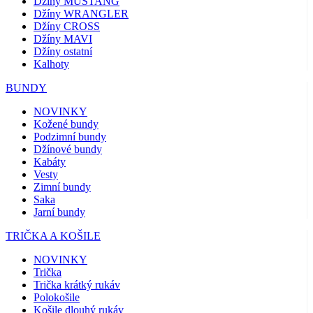
Džíny MUSTANG
Džíny WRANGLER
Džíny CROSS
Džíny MAVI
Džíny ostatní
Kalhoty
BUNDY
NOVINKY
Kožené bundy
Podzimní bundy
Džínové bundy
Kabáty
Vesty
Zimní bundy
Saka
Jarní bundy
TRIČKA A KOŠILE
NOVINKY
Trička
Trička krátký rukáv
Polokošile
Košile dlouhý rukáv