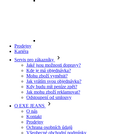
Mohu zboží vyměnit?
Jak vrátím svou objednávku?
Kdy budu mít peníze zpět?
Jak mohu zboží reklamovat?
Odstoupení od smlouvy
O EXE JEANS
O nás
Kontakt
Prodejny
Ochrana osobních údajů
Všeobecné obchodní podmínky
Kariéra
Telefon:
+420 702 280 568
Otevírací doba:
(po-pá: 8.00 - 16.00)
E-mail:
eshop@exejeans.cz
Pro muže