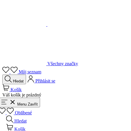
Všechny značky
Můj seznam
Přihlásit se
Hledat
Košík
Váš košík je prázdný
Menu
Zavřít
Oblíbené
Hledat
Košík
Přihlásit se
Zpět