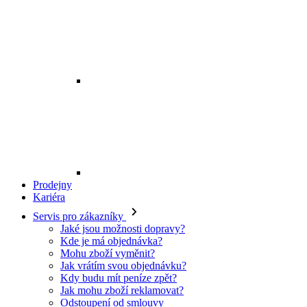
Prodejny
Kariéra
Servis pro zákazníky
Jaké jsou možnosti dopravy?
Kde je má objednávka?
Mohu zboží vyměnit?
Jak vrátím svou objednávku?
Kdy budu mít peníze zpět?
Jak mohu zboží reklamovat?
Odstoupení od smlouvy
O EXE JEANS
O nás
Kontakt
Prodejny
Ochrana osobních údajů
Všeobecné obchodní podmínky