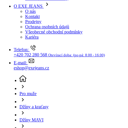
Kariéra
Telefon:
+420 702 280 568
Otevírací doba:
(po-pá: 8.00 - 16.00)
E-mail:
eshop@exejeans.cz
Pro muže
Džíny a kraťasy
Džíny MAVI
Pánské džíny MAVI Marcus klasicky modré-seprané -
31/34
(aktuální stránka)