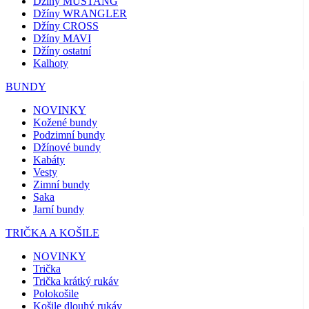
Džíny MUSTANG
Džíny WRANGLER
Džíny CROSS
Džíny MAVI
Džíny ostatní
Kalhoty
BUNDY
NOVINKY
Kožené bundy
Podzimní bundy
Džínové bundy
Kabáty
Vesty
Zimní bundy
Saka
Jarní bundy
TRIČKA A KOŠILE
NOVINKY
Trička
Trička krátký rukáv
Polokošile
Košile dlouhý rukáv