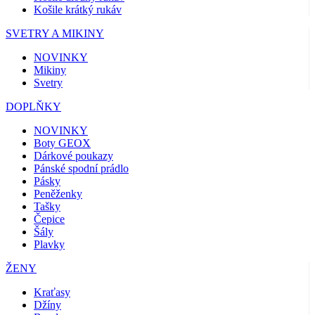
Košile krátký rukáv
SVETRY A MIKINY
NOVINKY
Mikiny
Svetry
DOPLŇKY
NOVINKY
Boty GEOX
Dárkové poukazy
Pánské spodní prádlo
Pásky
Peněženky
Tašky
Čepice
Šály
Plavky
ŽENY
Kraťasy
Džíny