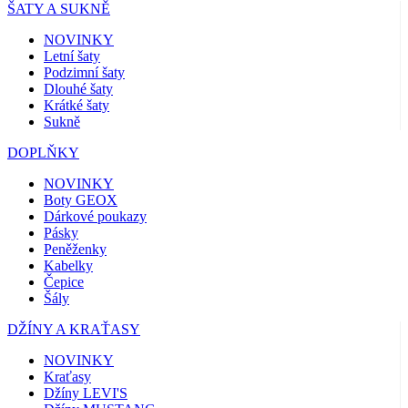
ŠATY A SUKNĚ
NOVINKY
Letní šaty
Podzimní šaty
Dlouhé šaty
Krátké šaty
Sukně
DOPLŇKY
NOVINKY
Boty GEOX
Dárkové poukazy
Pásky
Peněženky
Kabelky
Čepice
Šály
DŽÍNY A KRAŤASY
NOVINKY
Kraťasy
Džíny LEVI'S