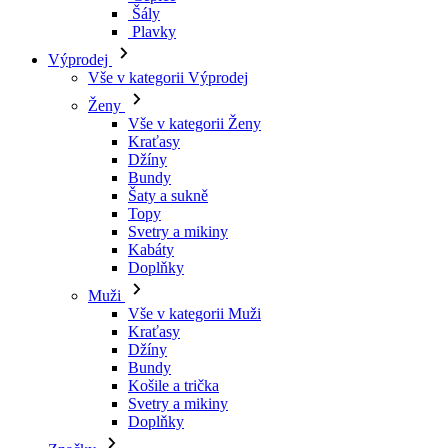
Šály
Plavky
Výprodej
Vše v kategorii Výprodej
Ženy
Vše v kategorii Ženy
Kraťasy
Džíny
Bundy
Šaty a sukně
Topy
Svetry a mikiny
Kabáty
Doplňky
Muži
Vše v kategorii Muži
Kraťasy
Džíny
Bundy
Košile a trička
Svetry a mikiny
Doplňky