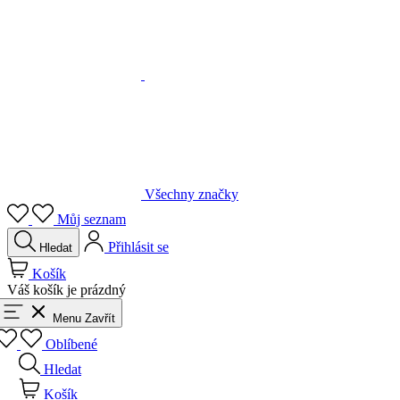
Všechny značky
Můj seznam
Přihlásit se
Hledat
Košík
Váš košík je prázdný
Menu
Zavřít
Oblíbené
Hledat
Košík