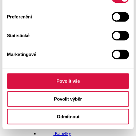
Dlouhé šaty
Preferenční
Krátké šaty
Statistické
Sukně
Doplňky
Marketingové
Vše v kategorii Doplňky
NOVINKY
Boty GEOX
Povolit vše
Dárkové poukazy
Povolit výběr
Pásky
Odmítnout
Peněženky
Kabelky