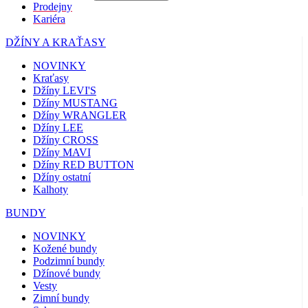
Prodejny
Kariéra
DŽÍNY A KRAŤASY
NOVINKY
Kraťasy
Džíny LEVI'S
Džíny MUSTANG
Džíny WRANGLER
Džíny LEE
Džíny CROSS
Džíny MAVI
Džíny RED BUTTON
Džíny ostatní
Kalhoty
BUNDY
NOVINKY
Kožené bundy
Podzimní bundy
Džínové bundy
Vesty
Zimní bundy