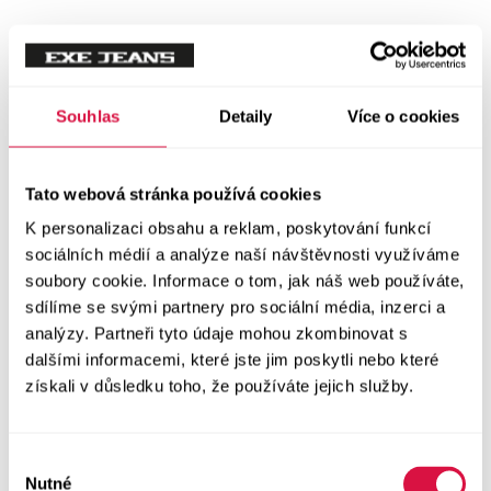
Tílka
Svetry a mikiny
Vše v kategorii Svetry a mikiny
Souhlas
Detaily
Více o cookies
NOVINKY
Mikiny
Tato webová stránka používá cookies
K personalizaci obsahu a reklam, poskytování funkcí
Svetry
sociálních médií a analýze naší návštěvnosti využíváme
soubory cookie. Informace o tom, jak náš web používáte,
Šaty a sukně
sdílíme se svými partnery pro sociální média, inzerci a
Vše v kategorii Šaty a sukně
analýzy. Partneři tyto údaje mohou zkombinovat s
NOVINKY
dalšími informacemi, které jste jim poskytli nebo které
získali v důsledku toho, že používáte jejich služby.
Letní šaty
Podzimní šaty
Výběr
Nutné
souhlasu