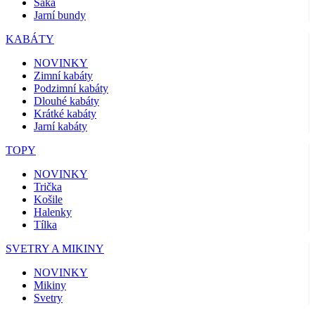
Saka
Jarní bundy
KABÁTY
NOVINKY
Zimní kabáty
Podzimní kabáty
Dlouhé kabáty
Krátké kabáty
Jarní kabáty
TOPY
NOVINKY
Trička
Košile
Halenky
Tílka
SVETRY A MIKINY
NOVINKY
Mikiny
Svetry