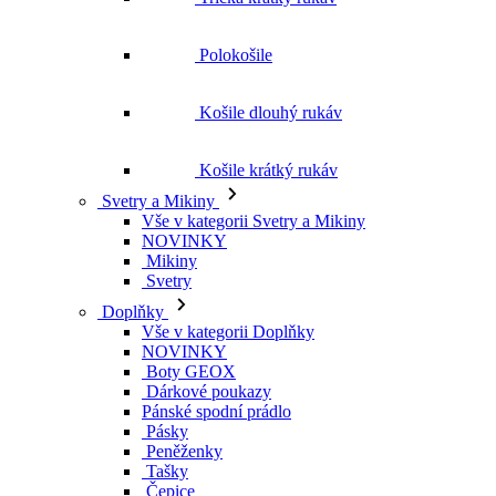
Polokošile
Košile dlouhý rukáv
Košile krátký rukáv
Svetry a Mikiny
Vše v kategorii Svetry a Mikiny
NOVINKY
Mikiny
Svetry
Doplňky
Vše v kategorii Doplňky
NOVINKY
Boty GEOX
Dárkové poukazy
Pánské spodní prádlo
Pásky
Peněženky
Tašky
Čepice