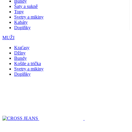
Bundy
Šaty a sukně
Topy
Svetry a mikiny
Kabáty
Doplňky
MUŽI
Kraťasy
Džíny
Bundy
Košile a trička
Svetry a mikiny
Doplňky