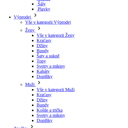
Šály
Plavky
Výprodej
Vše v kategorii Výprodej
Ženy
Vše v kategorii Ženy
Kraťasy
Džíny
Bundy
Šaty a sukně
Topy
Svetry a mikiny
Kabáty
Doplňky
Muži
Vše v kategorii Muži
Kraťasy
Džíny
Bundy
Košile a trička
Svetry a mikiny
Doplňky