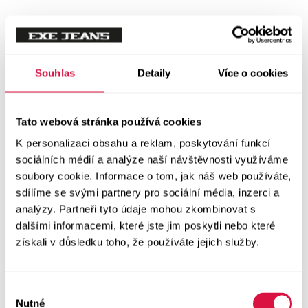
Tílka
Svetry a mikiny
Vše v kategorii Svetry a mikiny
Souhlas
Detaily
Více o cookies
NOVINKY
Mikiny
Tato webová stránka používá cookies
K personalizaci obsahu a reklam, poskytování funkcí
Svetry
sociálních médií a analýze naší návštěvnosti využíváme
soubory cookie. Informace o tom, jak náš web používáte,
Šaty a sukně
sdílíme se svými partnery pro sociální média, inzerci a
Vše v kategorii Šaty a sukně
analýzy. Partneři tyto údaje mohou zkombinovat s
NOVINKY
dalšími informacemi, které jste jim poskytli nebo které
získali v důsledku toho, že používáte jejich služby.
Letní šaty
Podzimní šaty
Výběr
Nutné
souhlasu