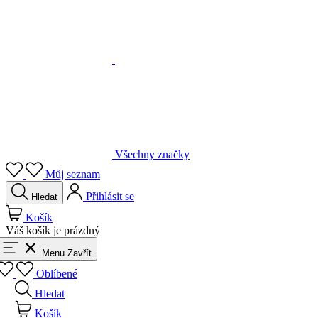
Všechny značky
Můj seznam
Přihlásit se
Hledat
Košík
Váš košík je prázdný
Menu
Zavřít
Oblíbené
Hledat
Košík