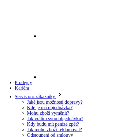
Prodejny
Kariéra
Servis pro zákazníky
Jaké jsou možnosti dopravy?
Kde je má objednávka?
Mohu zboží vyměnit?
Jak vrátím svou objednávku?
Kdy budu mít peníze zpět?
Jak mohu zboží reklamovat?
Odstoupení od smlouvy
O EXE JEANS
O nás
Kontakt
Prodejny
Ochrana osobních údajů
Všeobecné obchodní podmínky