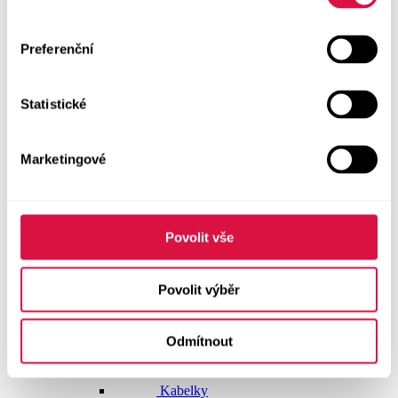
Dlouhé šaty
Preferenční
Krátké šaty
Statistické
Sukně
Doplňky
Marketingové
Vše v kategorii Doplňky
NOVINKY
Boty GEOX
Povolit vše
Dárkové poukazy
Povolit výběr
Pásky
Odmítnout
Peněženky
Kabelky