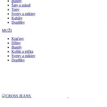
Bundy
Šaty a sukně
Topy
Svetry a mikiny
Kabáty
Doplňky
MUŽI
Kraťasy
Džíny
Bundy
Košile a trička
Svetry a mikiny
Doplňky