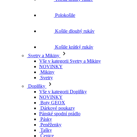
Polokošile
Košile dlouhý rukáv
Košile krátký rukáv
Svetry a Mikiny
Vše v kategorii Svetry a Mikiny
NOVINKY
Mikiny
Svetry
Doplňky
Vše v kategorii Doplňky
NOVINKY
Boty GEOX
Dárkové poukazy
Pánské spodní prádlo
Pásky
Peněženky
Tašky
Čepice