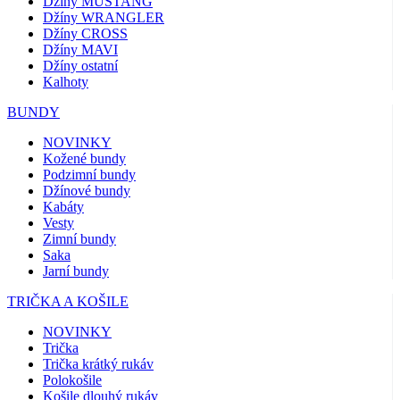
Džíny MUSTANG
Džíny WRANGLER
Džíny CROSS
Džíny MAVI
Džíny ostatní
Kalhoty
BUNDY
NOVINKY
Kožené bundy
Podzimní bundy
Džínové bundy
Kabáty
Vesty
Zimní bundy
Saka
Jarní bundy
TRIČKA A KOŠILE
NOVINKY
Trička
Trička krátký rukáv
Polokošile
Košile dlouhý rukáv