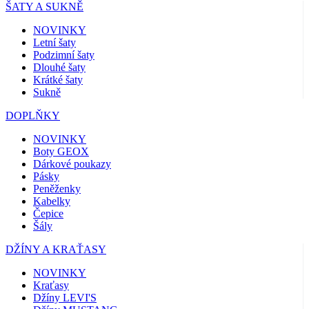
ŠATY A SUKNĚ
NOVINKY
Letní šaty
Podzimní šaty
Dlouhé šaty
Krátké šaty
Sukně
DOPLŇKY
NOVINKY
Boty GEOX
Dárkové poukazy
Pásky
Peněženky
Kabelky
Čepice
Šály
DŽÍNY A KRAŤASY
NOVINKY
Kraťasy
Džíny LEVI'S