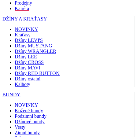
Prodejny
Kariéra
DŽÍNY A KRAŤASY
NOVINKY
Kraťasy
Džíny LEVI'S
Džíny MUSTANG
Džíny WRANGLER
Džíny LEE
Džíny CROSS
Džíny MAVI
Džíny RED BUTTON
Džíny ostatní
Kalhoty
BUNDY
NOVINKY
Kožené bundy
Podzimní bundy
Džínové bundy
Vesty
Zimní bundy