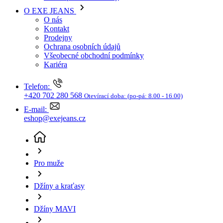
Kariéra
Telefon:
+420 702 280 568
Otevírací doba:
(po-pá: 8.00 - 16.00)
E-mail:
eshop@exejeans.cz
Pro muže
Džíny a kraťasy
Džíny MAVI
Pánské džíny MAVI Jake klasicky modré-seprané -
33/32
(aktuální stránka)