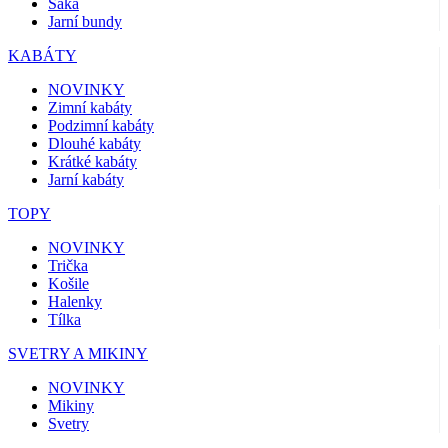
Saka
Jarní bundy
KABÁTY
NOVINKY
Zimní kabáty
Podzimní kabáty
Dlouhé kabáty
Krátké kabáty
Jarní kabáty
TOPY
NOVINKY
Trička
Košile
Halenky
Tílka
SVETRY A MIKINY
NOVINKY
Mikiny
Svetry