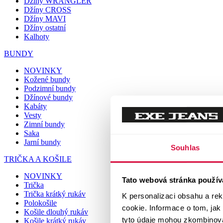
Džíny WRANGLER
Džíny CROSS
Džíny MAVI
Džíny ostatní
Kalhoty
BUNDY
NOVINKY
Kožené bundy
Podzimní bundy
Džínové bundy
Kabáty
Vesty
Zimní bundy
Saka
Jarní bundy
Souhlas
TRIČKA A KOŠILE
NOVINKY
Tato webová stránka použív
Trička
Trička krátký rukáv
K personalizaci obsahu a re
Polokošile
cookie. Informace o tom, jak
Košile dlouhý rukáv
tyto údaje mohou zkombinovat
Košile krátký rukáv