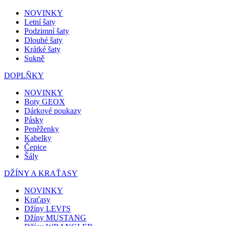
NOVINKY
Letní šaty
Podzimní šaty
Dlouhé šaty
Krátké šaty
Sukně
DOPLŇKY
NOVINKY
Boty GEOX
Dárkové poukazy
Pásky
Peněženky
Kabelky
Čepice
Šály
DŽÍNY A KRAŤASY
NOVINKY
Kraťasy
Džíny LEVI'S
Džíny MUSTANG