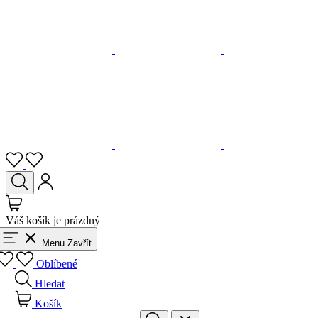
Váš košík je prázdný
Menu
Zavřít
Oblíbené
Hledat
Košík