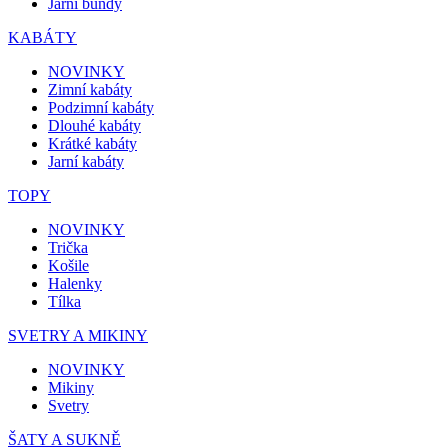
Jarní bundy
KABÁTY
NOVINKY
Zimní kabáty
Podzimní kabáty
Dlouhé kabáty
Krátké kabáty
Jarní kabáty
TOPY
NOVINKY
Trička
Košile
Halenky
Tílka
SVETRY A MIKINY
NOVINKY
Mikiny
Svetry
ŠATY A SUKNĚ