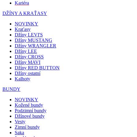
Kariéra
DŽÍNY A KRAŤASY
NOVINKY
Kraťasy
Džíny LEVI'S
Džíny MUSTANG
Džíny WRANGLER
Džíny LEE
Džíny CROSS
Džíny MAVI
Džíny RED BUTTON
Džíny ostatní
Kalhoty
BUNDY
NOVINKY
Kožené bundy
Podzimní bundy
Džínové bundy
Vesty
Zimní bundy
Saka