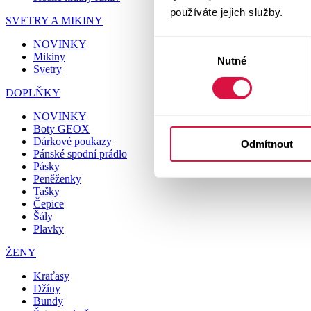
používáte jejich služby.
SVETRY A MIKINY
NOVINKY
Výběr
Mikiny
Nutné
souhlasu
Svetry
DOPLŇKY
NOVINKY
Boty GEOX
Dárkové poukazy
Odmítnout
Pánské spodní prádlo
Pásky
Peněženky
Tašky
Čepice
Šály
Plavky
ŽENY
Kraťasy
Džíny
Bundy