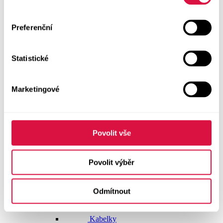
Doplňky
Preferenční
Vše v kategorii Doplňky
NOVINKY
Statistické
Boty GEOX
Dárkové poukazy
Marketingové
Pásky
Peněženky
Povolit vše
Kabelky
Povolit výběr
Čepice
Odmítnout
Šály
Pro muže