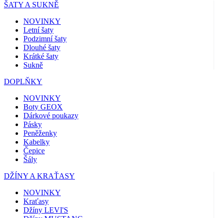
ŠATY A SUKNĚ
NOVINKY
Letní šaty
Podzimní šaty
Dlouhé šaty
Krátké šaty
Sukně
DOPLŇKY
NOVINKY
Boty GEOX
Dárkové poukazy
Pásky
Peněženky
Kabelky
Čepice
Šály
DŽÍNY A KRAŤASY
NOVINKY
Kraťasy
Džíny LEVI'S