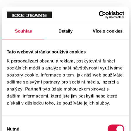
Mikiny
Svetry
Souhlas
Detaily
Více o cookies
Šaty a sukně
Vše v kategorii Šaty a sukně
Tato webová stránka používá cookies
NOVINKY
K personalizaci obsahu a reklam, poskytování funkcí
Letní šaty
sociálních médií a analýze naší návštěvnosti využíváme
soubory cookie. Informace o tom, jak náš web používáte,
sdílíme se svými partnery pro sociální média, inzerci a
Podzimní šaty
analýzy. Partneři tyto údaje mohou zkombinovat s
dalšími informacemi, které jste jim poskytli nebo které
Dlouhé šaty
získali v důsledku toho, že používáte jejich služby.
Krátké šaty
Výběr
Sukně
Nutné
souhlasu