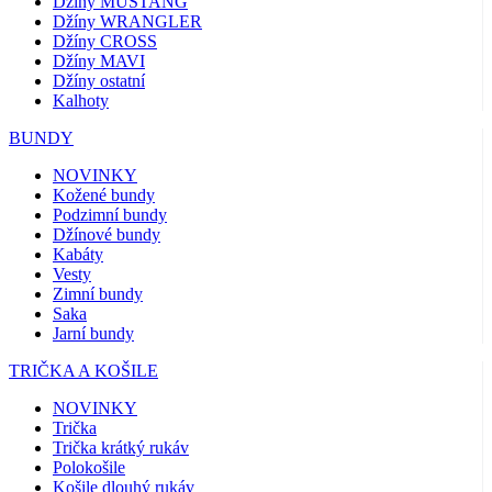
Džíny MUSTANG
Džíny WRANGLER
Džíny CROSS
Džíny MAVI
Džíny ostatní
Kalhoty
BUNDY
NOVINKY
Kožené bundy
Podzimní bundy
Džínové bundy
Kabáty
Vesty
Zimní bundy
Saka
Jarní bundy
TRIČKA A KOŠILE
NOVINKY
Trička
Trička krátký rukáv
Polokošile
Košile dlouhý rukáv