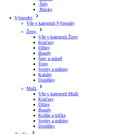
Kraťasy
Džíny
Bundy
Šaty a sukně
Topy
Svetry a mikiny
Kabáty
Doplňky
Muži
Vše v kategorii Muži
Kraťasy
Džíny
Bundy
Košile a trička
Svetry a mikiny
Doplňky
Značky
Všechny značky Značky