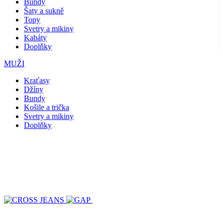
Bundy
Šaty a sukně
Topy
Svetry a mikiny
Kabáty
Doplňky
MUŽI
Kraťasy
Džíny
Bundy
Košile a trička
Svetry a mikiny
Doplňky