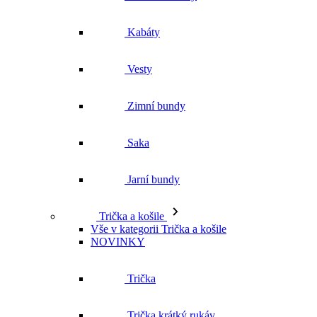
Zimní bundy
Saka
Jarní bundy
Trička a košile
Vše v kategorii Trička a košile
NOVINKY
Trička
Trička krátký rukáv
Polokošile
Košile dlouhý rukáv