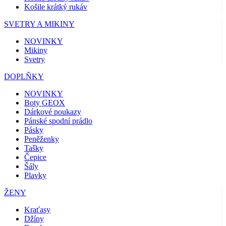
Košile krátký rukáv
SVETRY A MIKINY
NOVINKY
Mikiny
Svetry
DOPLŇKY
NOVINKY
Boty GEOX
Dárkové poukazy
Pánské spodní prádlo
Pásky
Peněženky
Tašky
Čepice
Šály
Plavky
ŽENY
Kraťasy
Džíny