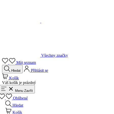
Všechny značky
Můj seznam
Přihlásit se
Hledat
Košík
Váš košík je prázdný
Menu
Zavřít
Oblíbené
Hledat
Košík
Přihlásit se
Zpět