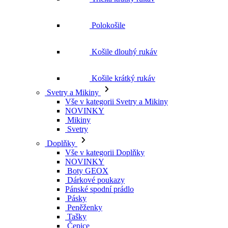
Košile krátký rukáv
Svetry a Mikiny
Vše v kategorii Svetry a Mikiny
NOVINKY
Mikiny
Svetry
Doplňky
Vše v kategorii Doplňky
NOVINKY
Boty GEOX
Dárkové poukazy
Pánské spodní prádlo
Pásky
Peněženky
Tašky
Čepice
Šály
Plavky
Výprodej
Vše v kategorii Výprodej
Ženy
Vše v kategorii Ženy