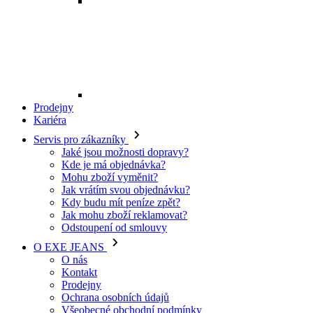
Mohu zboží vyměnit?
Jak vrátím svou objednávku?
Kdy budu mít peníze zpět?
Jak mohu zboží reklamovat?
Odstoupení od smlouvy
O EXE JEANS
O nás
Kontakt
Prodejny
Ochrana osobních údajů
Všeobecné obchodní podmínky
Kariéra
Telefon:
+420 702 280 568
Otevírací doba:
(po-pá: 8.00 - 16.00)
E-mail:
eshop@exejeans.cz
Pro muže