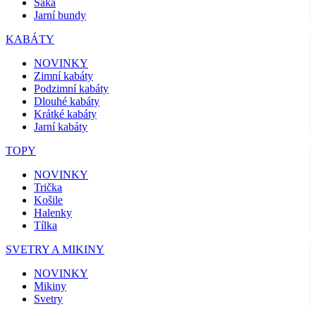
Saka
Jarní bundy
KABÁTY
NOVINKY
Zimní kabáty
Podzimní kabáty
Dlouhé kabáty
Krátké kabáty
Jarní kabáty
TOPY
NOVINKY
Trička
Košile
Halenky
Tílka
SVETRY A MIKINY
NOVINKY
Mikiny
Svetry