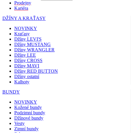
Prodejny
Kariéra
DŽÍNY A KRAŤASY
NOVINKY
Kraťasy
Džíny LEVI'S
Džíny MUSTANG
Džíny WRANGLER
Džíny LEE
Džíny CROSS
Džíny MAVI
Džíny RED BUTTON
Džíny ostatní
Kalhoty
BUNDY
NOVINKY
Kožené bundy
Podzimní bundy
Džínové bundy
Vesty
Zimní bundy