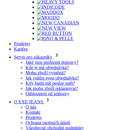
Prodejny
Kariéra
Servis pro zákazníky
Jaké jsou možnosti dopravy?
Kde je má objednávka?
Mohu zboží vyměnit?
Jak vrátím svou objednávku?
Kdy budu mít peníze zpět?
Jak mohu zboží reklamovat?
Odstoupení od smlouvy
O EXE JEANS
O nás
Kontakt
Prodejny
Ochrana osobních údajů
Všeobecné obchodní podmínky