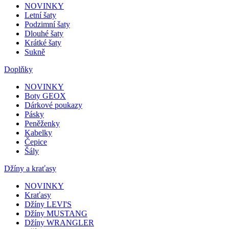
NOVINKY
Letní šaty
Podzimní šaty
Dlouhé šaty
Krátké šaty
Sukně
Doplňky
NOVINKY
Boty GEOX
Dárkové poukazy
Pásky
Peněženky
Kabelky
Čepice
Šály
Džíny a kraťasy
NOVINKY
Kraťasy
Džíny LEVI'S
Džíny MUSTANG
Džíny WRANGLER