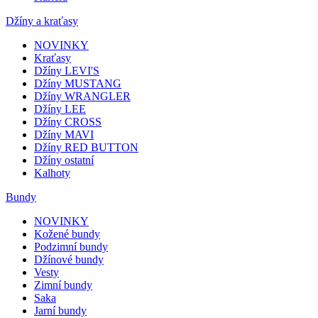
Džíny a kraťasy
NOVINKY
Kraťasy
Džíny LEVI'S
Džíny MUSTANG
Džíny WRANGLER
Džíny LEE
Džíny CROSS
Džíny MAVI
Džíny RED BUTTON
Džíny ostatní
Kalhoty
Bundy
NOVINKY
Kožené bundy
Podzimní bundy
Džínové bundy
Vesty
Zimní bundy
Saka
Jarní bundy