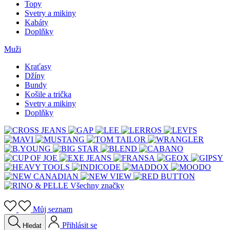
Topy
Svetry a mikiny
Kabáty
Doplňky
Muži
Kraťasy
Džíny
Bundy
Košile a trička
Svetry a mikiny
Doplňky
Všechny značky
Můj seznam
Přihlásit se
Hledat