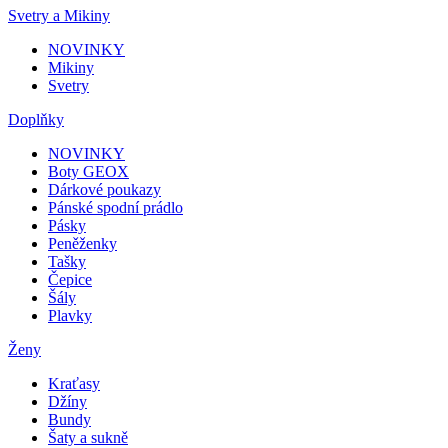
Svetry a Mikiny
NOVINKY
Mikiny
Svetry
Doplňky
NOVINKY
Boty GEOX
Dárkové poukazy
Pánské spodní prádlo
Pásky
Peněženky
Tašky
Čepice
Šály
Plavky
Ženy
Kraťasy
Džíny
Bundy
Šaty a sukně