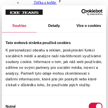
Trička a košile
Vše v kategorii Trička a košile
NOVINKY
Trička
Souhlas
Detaily
Více o cookies
Trička krátký rukáv
Tato webová stránka používá cookies
Polokošile
K personalizaci obsahu a reklam, poskytování funkcí
sociálních médií a analýze naší návštěvnosti využíváme
Košile dlouhý rukáv
soubory cookie. Informace o tom, jak náš web používáte,
sdílíme se svými partnery pro sociální média, inzerci a
analýzy. Partneři tyto údaje mohou zkombinovat s
Košile krátký rukáv
dalšími informacemi, které jste jim poskytli nebo které
získali v důsledku toho, že používáte jejich služby.
Svetry a Mikiny
Vše v kategorii Svetry a Mikiny
NOVINKY
Výběr
Nutné
souhlasu
Mikiny