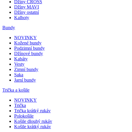
Džíny CROSS
Džíny MAVI
Džíny ostatní
Kalhoty
Bundy
NOVINKY
Kožené bundy
Podzimní bundy
Džínové bundy
Kabáty
Vesty
Zimní bundy
Saka
Jarní bundy
Trička a košile
NOVINKY
Trička
Trička krátký rukáv
Polokošile
Košile dlouhý rukáv
Košile krátký rukáv