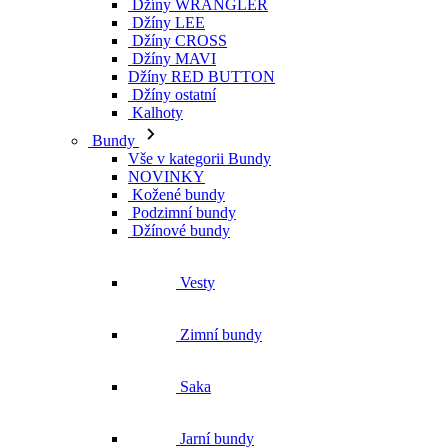
Džíny WRANGLER
Džíny LEE
Džíny CROSS
Džíny MAVI
Džíny RED BUTTON
Džíny ostatní
Kalhoty
Bundy
Vše v kategorii Bundy
NOVINKY
Kožené bundy
Podzimní bundy
Džínové bundy
Vesty
Zimní bundy
Saka
Jarní bundy